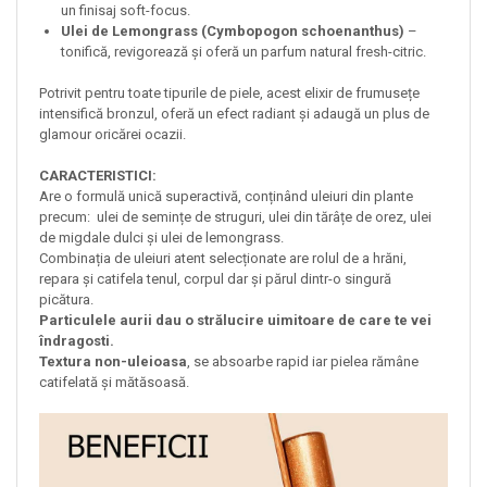
un finisaj soft-focus.
Ulei de Lemongrass (Cymbopogon schoenanthus)
–
tonifică, revigorează și oferă un parfum natural fresh-citric.
Potrivit pentru toate tipurile de piele, acest elixir de frumusețe
intensifică bronzul, oferă un efect radiant și adaugă un plus de
glamour oricărei ocazii.
CARACTERISTICI:
Are o formulă unică superactivă, conținând uleiuri din plante
precum: ulei de semințe de struguri, ulei din tărâțe de orez, ulei
de migdale dulci și ulei de lemongrass.
Combinația de uleiuri atent selecționate are rolul de a hrăni,
repara și catifela tenul, corpul dar și părul dintr-o singură
picătura.
Particulele aurii dau o strălucire uimitoare de care te vei
îndragosti.
Textura non-uleioasa
, se absoarbe rapid iar pielea rămâne
catifelată și mătăsoasă.