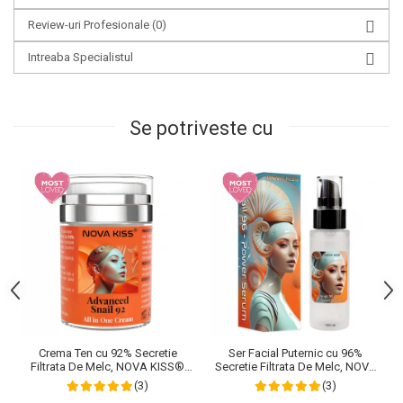
Review-uri Profesionale
(0)
Intreaba Specialistul
Se potriveste cu
Crema Ten cu 92% Secretie
Ser Facial Puternic cu 96%
Filtrata De Melc, NOVA KISS®
Secretie Filtrata De Melc, NOVA
Advanced Snail 92 All In One,
KISS® Snail 96 Power Serum,
(3)
(3)
100 g
100 ml