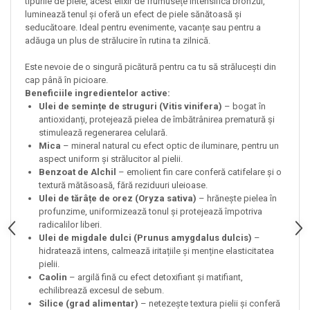
tipurile de piele, acest elixir de frumusețe intensifică bronzul,
luminează tenul și oferă un efect de piele sănătoasă și
seducătoare. Ideal pentru evenimente, vacanțe sau pentru a
adăuga un plus de strălucire în rutina ta zilnică.
Este nevoie de o singură picătură pentru ca tu să strălucești din
cap până în picioare.
Beneficiile ingredientelor active:
Ulei de semințe de struguri (Vitis vinifera)
– bogat în
antioxidanți, protejează pielea de îmbătrânirea prematură și
stimulează regenerarea celulară.
Mica
– mineral natural cu efect optic de iluminare, pentru un
aspect uniform și strălucitor al pielii.
Benzoat de Alchil
– emolient fin care conferă catifelare și o
textură mătăsoasă, fără reziduuri uleioase.
Ulei de tărâțe de orez (Oryza sativa)
– hrănește pielea în
profunzime, uniformizează tonul și protejează împotriva
radicalilor liberi.
Ulei de migdale dulci (Prunus amygdalus dulcis)
–
hidratează intens, calmează iritațiile și menține elasticitatea
pielii.
Caolin
– argilă fină cu efect detoxifiant și matifiant,
echilibrează excesul de sebum.
Silice (grad alimentar)
– netezește textura pielii și conferă