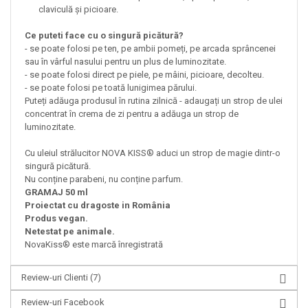
claviculă și picioare.
Ce puteti face cu o singură picătură?
- se poate folosi pe ten, pe ambii pomeți, pe arcada sprâncenei
sau în vârful nasului pentru un plus de luminozitate.
- se poate folosi direct pe piele, pe mâini, picioare, decolteu.
- se poate folosi pe toată lunigimea părului.
Puteți adăuga produsul în rutina zilnică - adaugați un strop de ulei
concentrat în crema de zi pentru a adăuga un strop de
luminozitate.
Cu uleiul strălucitor NOVA KISS® aduci un strop de magie dintr-o
singură picătură.
Nu conține parabeni, nu conține parfum.
GRAMAJ 50 ml
Proiectat cu dragoste in România
Produs vegan.
Netestat pe animale.
NovaKiss® este marcă înregistrată
Review-uri Clienti
(7)
Review-uri Facebook