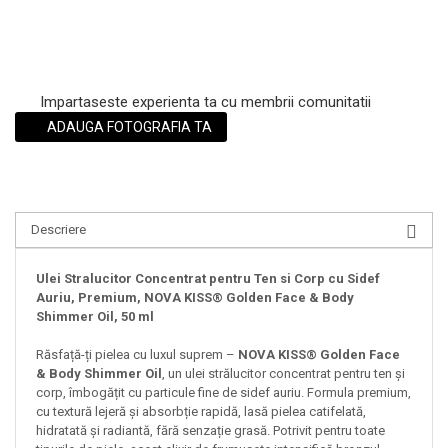
Impartaseste experienta ta cu membrii comunitatii
ADAUGA FOTOGRAFIA TA
Descriere
Ulei Stralucitor Concentrat pentru Ten si Corp cu Sidef
Auriu, Premium, NOVA KISS® Golden Face & Body
Shimmer Oil, 50 ml
Răsfață-ți pielea cu luxul suprem –
NOVA KISS® Golden Face
& Body Shimmer Oil
, un ulei strălucitor concentrat pentru ten și
corp, îmbogățit cu particule fine de sidef auriu. Formula premium,
cu textură lejeră și absorbție rapidă, lasă pielea catifelată,
hidratată și radiantă, fără senzație grasă. Potrivit pentru toate