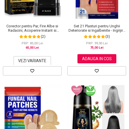
Corector pentru Par, Fire Albe si
Set 21 Plasturi pentru Unghii
Radacini, Acoperire Instant si
Deteriorate si Ingalbenite - Ingrijire
Rezistenta la Transfer, 20 g
Nocturna si Protectie
(2)
(3)
PRP: 85,00 Lei
PRP: 99,90 Lei
65,00 Lei
75,00 Lei
ADAUGA IN COS
VEZI VARIANTE