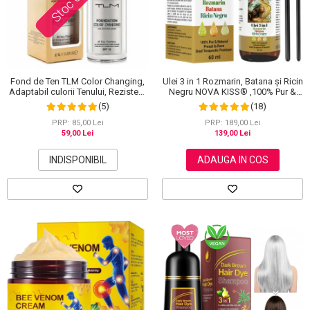
Fond de Ten TLM Color Changing,
Ulei 3 in 1 Rozmarin, Batana și Ricin
Adaptabil culorii Tenului, Rezistent
Negru NOVA KISS® ,100% Pur &
la Transfer 16H, SPF 15, 30 ml
Natural, Grad Terapeutic Premium,
(5)
(18)
pentru Cresterea Parului, Tratarea
Scalpului si Pielii, 60 ml
PRP: 85,00 Lei
PRP: 189,00 Lei
59,00 Lei
139,00 Lei
INDISPONIBIL
ADAUGA IN COS