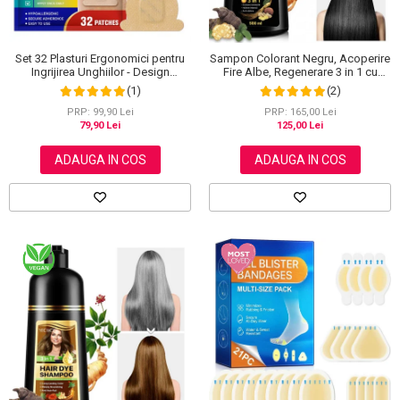
Set 32 Plasturi Ergonomici pentru
Sampon Colorant Negru, Acoperire
Ingrijirea Unghiilor - Design
Fire Albe, Regenerare 3 in 1 cu
Adaptabil si Protectie Intensa
Ghimbir, 500 ml
(1)
(2)
Nocturna
PRP: 99,90 Lei
PRP: 165,00 Lei
79,90 Lei
125,00 Lei
ADAUGA IN COS
ADAUGA IN COS