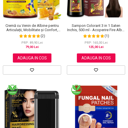
Sampon Colorant 3 in 1 Saten
Cremă cu Venin de Albine pentru
Inchis, 500 ml - Acoperire Fire Albe,
Articulații, Mobilitate și Confort,
Hranire si Anti-Cadere
120 g
(1)
(2)
PRP: 165,00 Lei
PRP: 89,90 Lei
125,00 Lei
79,00 Lei
ADAUGA IN COS
ADAUGA IN COS