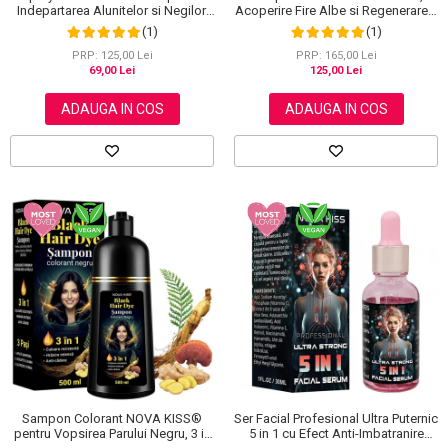
Indepartarea Alunitelor si Negilor,
Acoperire Fire Albe si Regenerare 3
NOVA KISS®, 60 ml
in 1, #5 Dark Coffee, 500 ml
(1)
(1)
PRP: 125,00 Lei
PRP: 165,00 Lei
69,00 Lei
125,00 Lei
ADAUGA IN COS
ADAUGA IN COS
Sampon Colorant NOVA KISS®
Ser Facial Profesional Ultra Puternic
pentru Vopsirea Parului Negru, 3 in
5 in 1 cu Efect Anti-Imbatranire