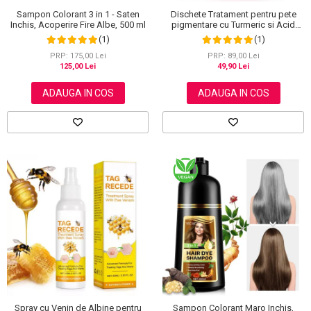
Sampon Colorant 3 in 1 - Saten
Dischete Tratament pentru pete
Inchis, Acoperire Fire Albe, 500 ml
pigmentare cu Turmeric si Acid
kojic, Curatare in profunzime,
(1)
(1)
Aliver, 40 bucati
PRP: 175,00 Lei
PRP: 89,00 Lei
125,00 Lei
49,90 Lei
ADAUGA IN COS
ADAUGA IN COS
Spray cu Venin de Albine pentru
Sampon Colorant Maro Inchis,