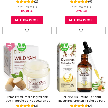
1, Acoperire Fire Albe, 500 ml
NOVA KISS®, 30 ml
(2)
(9)
PRP: 195,00 Lei
PRP: 200,00 Lei
125,00 Lei
69,90 Lei
ADAUGA IN COS
ADAUGA IN COS
Crema Premium din Ingrediente
Ulei Cyperus Rotundus pentru
100% Naturale de Progesteron ce
Incetinirea Cresterii Firelor de Par,
amelioreaza Menstruatia sau
Formula 100% Naturala, NOVA
(3)
(2)
Menopauza, Elaimei 60 g
KISS®, 60 ml