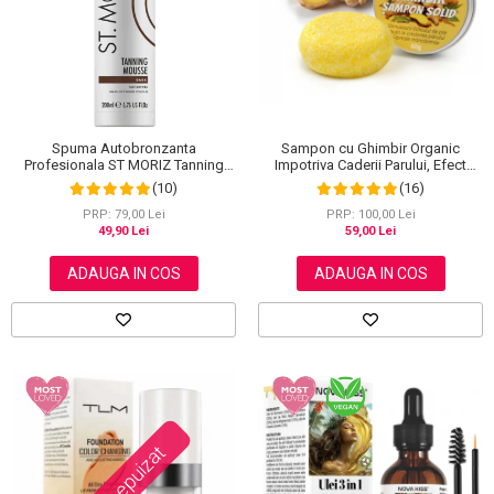
Scrub / Balsam de buze
Netestate pe Animale
Spuma Autobronzanta
Sampon cu Ghimbir Organic
Profesionala ST MORIZ Tanning
Impotriva Caderii Parului, Efect
Mousse, Efect instant, Dark, 200 ml
Regenerator, 100% Natural, NOVA
(10)
(16)
KISS® 60 g
PRP: 79,00 Lei
PRP: 100,00 Lei
49,90 Lei
59,00 Lei
ADAUGA IN COS
ADAUGA IN COS
Stoc epuizat