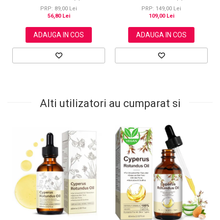
Organic, 100% Natural, Aliver 60
genelor, sprancenelor sau
g
unghiilor, NOVA KISS® 60 ml
PRP: 89,00 Lei
PRP: 149,00 Lei
56,80 Lei
109,00 Lei
ADAUGA IN COS
ADAUGA IN COS
Alti utilizatori au cumparat si