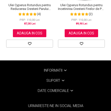
Ulei Cyperus Rotundus pentru
Ulei Cyperus Rotundus pentru
Reducerea Cresterii Parului
Incetinirea Cresterii Firelor de Par,
Nedorit, 100% Formula Naturala,
Formula 100% Naturala, NOVA
(4)
(2)
NOVA KISS®, 60 ml
KISS®, 60 ml
PRP: 110,00 Lei
PRP: 110,00 Lei
87,00 Lei
89,90 Lei
ADAUGA IN COS
ADAUGA IN COS
INFORMATII
SUPORT
DATE COMERCIALE
URMARESTE-NE IN SOCIAL MEDIA