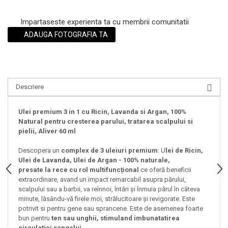
Impartaseste experienta ta cu membrii comunitatii
ADAUGA FOTOGRAFIA TA
Descriere
Ulei premium 3 in 1 cu Ricin, Lavanda si Argan, 100%
Natural pentru cresterea parului, tratarea scalpului si
pielii, Aliver 60 ml
Descopera un
complex de 3 uleiuri premium
: U
lei de Ricin,
Ulei de Lavanda, Ulei de Argan - 100% naturale,
presate la rece cu rol multifuncțional
ce oferă beneficii
extraordinare, avand un impact remarcabil asupra părului,
scalpului sau a barbii, va reînnoi, întări și înmuia părul în câteva
minute, lăsându-vă firele moi, strălucitoare și revigorate. Este
potrivit si pentru gene sau sprancene. Este de asemenea foarte
bun pentru
ten sau unghii, stimuland imbunatatirea
circulatiei sangelui.