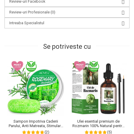
Review-uri Facebook
Review-uri Profesionale
(0)
Intreaba Specialistul
Se potriveste cu
Sampon Impotriva Caderii
Ulei esential premium de
Parului, Anti Matreata, Stimulare
Rozmarin 100% Natural pentru
si Fortifiere cu Rozmarin
stimularea cresterii parului,
(2)
(5)