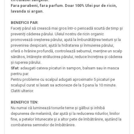
Fara parabeni, fara parfum. Doar 100% Ulei pur de ricin,
lavanda si argan.
BENEFICII PAR:
Faceți părul să crească mai gros într-o perioadă scurtă de timp și
preveniți căderea părului. Uleiul nostru de ricin organic
promovează creșterea părului, ajută la îmbunătățirea texturii și la
prevenirea despicarii, ajută la hidratarea și înmuierea părului,
oferă o hrănire profundă, controlează sebumul, menține un scalp
sănătos, întărește strălucirea părului, reduce încrețirea și căderea
și ruperea părului.
Sfat:
adaugati cateva picaturi in sampon, balsam sau in masca
pentru par.
Pentru probleme cu scalpul adugati aproximativ 5 picaturi pe
scalupul curat si lasati sa actioneze de la 5 pana la 10 minute.
Clatiti ulterior.
BENEFICII TEN:
Nu numai că luminează tonurile terne și gălbui și inhibă
depunerea de melanină, dar ajută și la reducerea ridurilor, liniilor
fine, a petelor întunecate și a altor pete de îmbătrânire, ajutând la
combaterea semnelor de îmbătrânire.