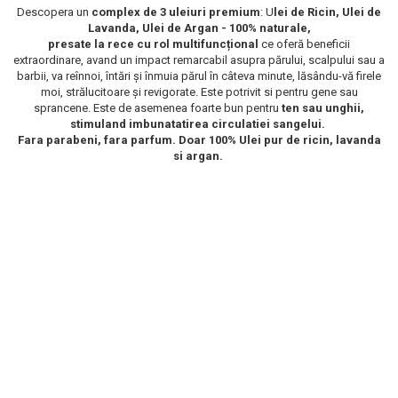
Descopera un
complex de 3 uleiuri premium
: U
lei de Ricin, Ulei de
Scrub / Balsam de buze
Lavanda, Ulei de Argan - 100% naturale,
presate la rece cu rol multifuncțional
ce oferă beneficii
Netestate pe Animale
extraordinare, avand un impact remarcabil asupra părului, scalpului sau a
barbii, va reînnoi, întări și înmuia părul în câteva minute, lăsându-vă firele
moi, strălucitoare și revigorate. Este potrivit si pentru gene sau
sprancene. Este de asemenea foarte bun pentru
ten sau unghii,
stimuland imbunatatirea circulatiei sangelui.
Fara parabeni, fara parfum. Doar 100% Ulei pur de ricin, lavanda
si argan.