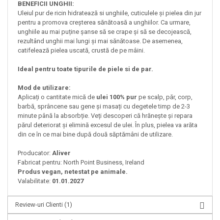
BENEFICII UNGHII:
Uleiul pur de ricin hidratează si unghiile, cuticulele și pielea din jur
pentru a promova creșterea sănătoasă a unghiilor. Ca urmare,
unghiile au mai puține șanse să se crape și să se decojească,
rezultând unghii mai lungi și mai sănătoase. De asemenea,
catifelează pielea uscată, crustă de pe mâini.
Ideal pentru toate tipurile de piele si de par.
Mod de utilizare:
Aplicați o cantitate mică de
ulei 100% pur
pe scalp, păr, corp,
barbă, sprâncene sau gene și masați cu degetele timp de 2-3
minute până la absorbție. Veți descoperi că hrănește și repara
părul deteriorat și elimină excesul de ulei. În plus, pielea va arăta
din ce în ce mai bine după două săptămâni de utilizare.​
Producator:
Aliver
Fabricat pentru: North Point Business, Ireland
Produs vegan, netestat pe animale.
Valabilitate:
01.01.2027
Review-uri Clienti
(1)