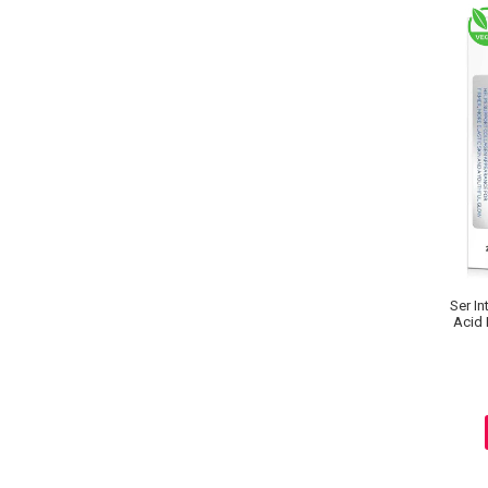
Ingrijire par
Fiole
Serum-Elixir
Uleiuri
Vopsea de Par
Nuantatoare
Vopsele
Styling
Fixativ
Gel si Ceara
Ser In
Spuma
Acid 
Perii de Par si Piepteni
INGRIJIRE CORP