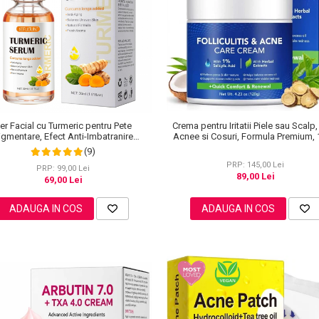
Crema pentru Iritatii Piele sau Scalp,
er Facial cu Turmeric pentru Pete
Acnee si Cosuri, Formula Premium,
igmentare, Efect Anti-Imbatranire
SEFUDUN, 30 ml
(9)
PRP: 145,00 Lei
PRP: 99,00 Lei
89,00 Lei
69,00 Lei
ADAUGA IN COS
ADAUGA IN COS