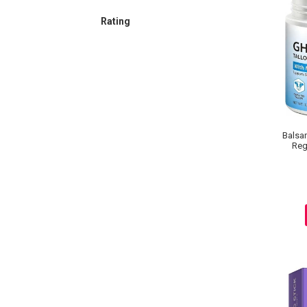
Lotiune Tonica
Hidratare
Rating
Contur de Ochi
Creme de Noapte
Creme de Zi
Serum / Elixir
Antirid
Contur de Ochi
Balsa
Reg
Creme de Noapte
Creme de Zi
Plasturi Antirid
Serum / Elixir
Imperfectiuni
Iritatii
Matifiant si Purifiant
Matifiere
Spray Fixare Machiaj
Roseata