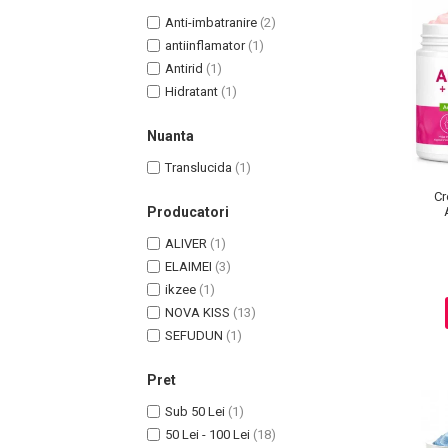
Anti-imbatranire
(2)
antiinflamator
(1)
Antirid
(1)
Hidratant
(1)
Nuanta
Translucida
(1)
Cr
Producatori
L
Masaj Facial si Drenaj Limfatic
ALIVER
(1)
ELAIMEI
(3)
Exfolianti si Masti
ikzee
(1)
Gomaj si Exfoliere
NOVA KISS
(13)
Masti
SEFUDUN
(1)
Plasturi ochi / nas / frunte
Produse Curatare Ten
Pret
Demachiant si Apa Micelara
Sub 50 Lei
(1)
Gel de Curatare
50 Lei - 100 Lei
(18)