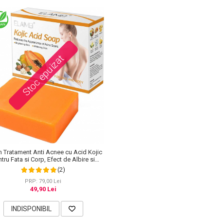
Stoc epuizat
 Tratament Anti Acnee cu Acid Kojic
tru Fata si Corp, Efect de Albire si
pigmentare a pielii, Elaimei, 100 g
(2)
PRP: 79,00 Lei
49,90 Lei
INDISPONIBIL