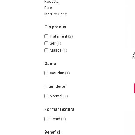
Roseata
Pete
Ingrijire Gene
Tip produs
Uleiuri pentru Par
Tratament
(2)
Uleiuri pentru Corp
Ser
(1)
Uleiuri Unghii / Cuticule
Masca
(1)
S
Uleiuri pentru Ten
P
Gama
Uleiuri Esentiale
INGRIJIRE TEN
sefudun
(1)
Tipul de ten
Normal
(1)
Forma/Textura
Lichid
(1)
Beneficii