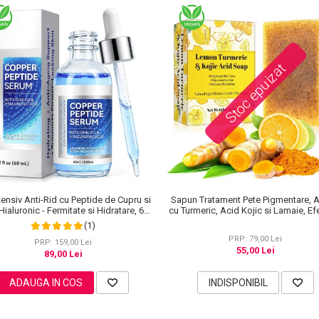
Stoc epuizat
tensiv Anti-Rid cu Peptide de Cupru si
Sapun Tratament Pete Pigmentare, 
Hialuronic - Fermitate si Hidratare, 60
cu Turmeric, Acid Kojic si Lamaie, Ef
ml
Albire si Depigmentare a pielii, 1
(1)
PRP: 79,00 Lei
PRP: 159,00 Lei
55,00 Lei
89,00 Lei
ADAUGA IN COS
INDISPONIBIL