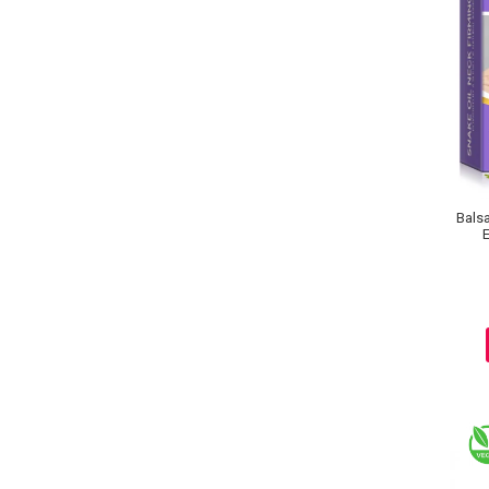
Pete
Ingrijire Gene
PAR
Balsa
E