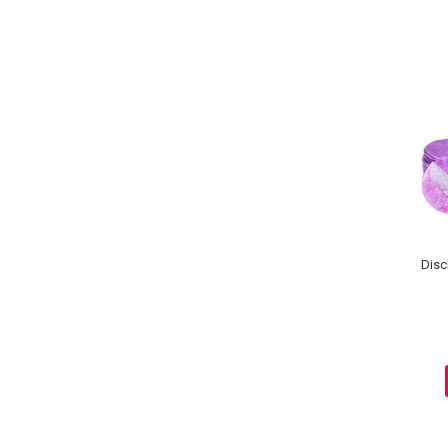
Sampoane Colorante
Sampon
Anti-Cadere
Anti-Matreata
Par Cret
Par Gras
Par Normal
Par Uscat / Deteriorat
Disc
Par Vopsit
Balsam si Masca
Indreptare
Par Vopsit
Regenerare
Stralucire
Volum