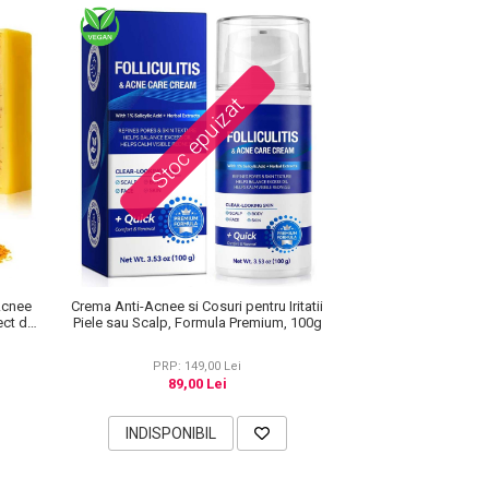
Stoc epuizat
Acnee
Crema Anti-Acnee si Cosuri pentru Iritatii
ect de
Piele sau Scalp, Formula Premium, 100g
00 g
PRP: 149,00 Lei
89,00 Lei
INDISPONIBIL