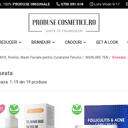
ei, 100%
PRODUSE ORIGINALE
0730.091.618
Luni-Vineri 9-17
REDUCERI
BRANDURI
CADOURI
GET A LOOK
 NYX, Revlon, Masti Faciale pentru Curatarea Tenului /
INGRIJIRE TEN /
Roseata
seata
eaza:
1-
19
din
19
produse