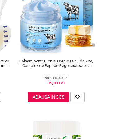
Set 20
Balsam pentru Ten si Corp cu Seu de Vita,
ormulă
Complex de Peptide Regeneratoare si
Miere Manuka, 60 g
PRP: 115,00 Lei
79,00 Lei
ADAUGA IN COS