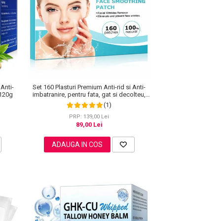
 Anti-
Set 160 Plasturi Premium Anti-rid si Anti-
 120g
imbatranire, pentru fata, gat si decolteu,
100% Naturali
(1)
PRP: 139,00 Lei
89,00 Lei
ADAUGA IN COS