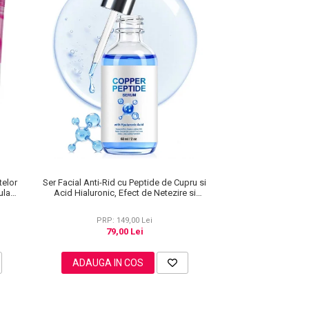
telor
Ser Facial Anti-Rid cu Peptide de Cupru si
ula
Acid Hialuronic, Efect de Netezire si
Hidratare, 60 ml
PRP: 149,00 Lei
79,00 Lei
ADAUGA IN COS