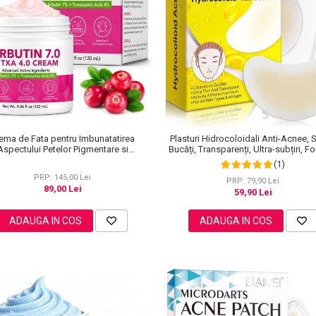
ema de Fata pentru Imbunatatirea
Plasturi Hidrocoloidali Anti-Acnee, 
Aspectului Petelor Pigmentare si
Bucăți, Transparenți, Ultra-subțiri, F
uminozitate, cu Arbutina, 120 ml
Premium
(1)
PRP: 145,00 Lei
PRP: 79,90 Lei
89,00 Lei
59,90 Lei
ADAUGA IN COS
ADAUGA IN COS