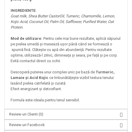
INGREDIENTE:
Goat milk, Shea Butter CastorOil, Tumeric, Chamomille, Lemon,
Kojic Acid, Coconut Oil, Palm Oil, Safflower, Purified Water, Oat
Protein.
Mod de utilizare:
Pentru cele mai bune rezultate, aplică săpunul
pe pielea umedă și masează ușor până când se formează o
spumă fină. Clătește cu apă din abundență. Pentru rezultate
optime, utilizează-l zilnic, dimineața și seara, pe față și pe corp.
Evită contactul direct cu ochii.
Descoperă puterea unui complex unic pe bază de
Turmeric,
Lamaie și Acid Kojic
ce îmbunătățește vizibil textura tenului
lasând pielea catifelată și curată.
Efect energizant și detoxifiant.
Formula este ideala pentru tenul sensibil.
Review-uri Clienti
(0)
Review-uri Facebook