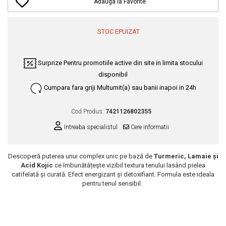
Dupa Plaja
Tus de Ochi
Adauga la Favorite
Buze
Volum
Unghii
Antirid
Intensificatoare
Rimel
Seturi Rujuri / Glossuri
Ingrijire par
Plasturi Pentru Cicatrici
Contur de Ochi
Pigmenti Machiaj
STOC EPUIZAT
Fiole
Bureti de Baie
Creme de Noapte
Solutii Ingrijire Gene
Serum-Elixir
Creme de Zi
Creme Ingrijire Cicatrici
Gene False
Uleiuri
Surprize
Pentru promotiile active din site in limita stocului
Plasturi Antirid
Exfolianti / Scrub / Plasturi
Gene False
disponibil
Vopsea de Par
Serum / Elixir
Glittere Ochi / Ten si Sclipici
Cumpara fara griji
Multumit(a) sau banii inapoi in 24h
Nuantatoare
Imperfectiuni
Sprancene
Vopsele
Iritatii
Cod Produs:
7421126802355
Creion Sprancene
Styling
Matifiant si Purifiant
Intreaba specialistul
Cere informatii
Fard si Pudra de Sprancene
Fixativ
Matifiere
Gel Sprancene
Gel si Ceara
Spray Fixare Machiaj
Mascara pentru Sprancene
Descoperă puterea unui complex unic pe bază de
Turmeric, Lamaie și
Spuma
Acid Kojic
ce îmbunătățește vizibil textura tenului lasând pielea
Roseata
Vopsea Sprancene
Perii de Par si Piepteni
catifelată și curată. Efect energizant și detoxifiant. Formula este ideala
Pete
Buze
pentru tenul sensibil.
Creion Contur
Ingrijire Gene
Lipgloss / Luciu buze
Ruj