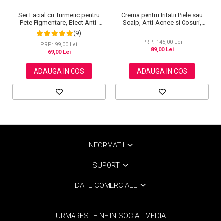
Crema pentru Iritatii Piele sau
Ser Facial cu Turmeric pentru
Scalp, Anti-Acnee si Cosuri,
Pete Pigmentare, Efect Anti-
Formula Premium, 120g
Imbatranire SEFUDUN, 30 ml
(9)
PRP: 145,00 Lei
PRP: 99,00 Lei
89,00 Lei
69,00 Lei
ADAUGA IN COS
ADAUGA IN COS
INFORMATII
SUPORT
DATE COMERCIALE
URMARESTE-NE IN SOCIAL MEDIA