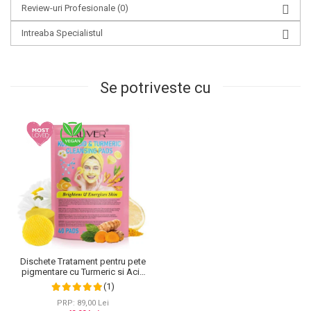
Review-uri Profesionale
(0)
Intreaba Specialistul
Se potriveste cu
Dischete Tratament pentru pete
pigmentare cu Turmeric si Acid
kojic, Curatare in profunzime,
(1)
Aliver, 40 bucati
PRP: 89,00 Lei