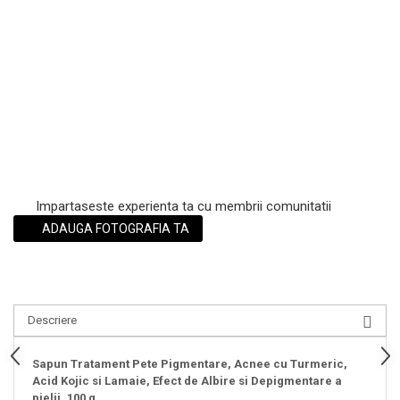
Scrub / Balsam de buze
Netestate pe Animale
Impartaseste experienta ta cu membrii comunitatii
ADAUGA FOTOGRAFIA TA
Descriere
Sapun Tratament Pete Pigmentare, Acnee cu Turmeric,
Acid Kojic si Lamaie, Efect de Albire si Depigmentare a
pielii, 100 g