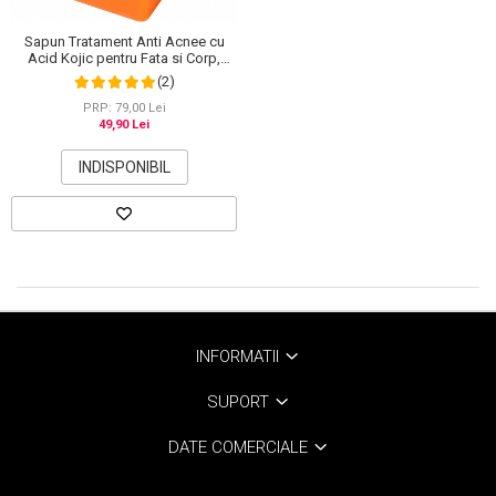
Sapun Tratament Anti Acnee cu
Acid Kojic pentru Fata si Corp,
Efect de Albire si Depigmentare a
(2)
pielii, Elaimei, 100 g
PRP: 79,00 Lei
49,90 Lei
INDISPONIBIL
INFORMATII
SUPORT
DATE COMERCIALE