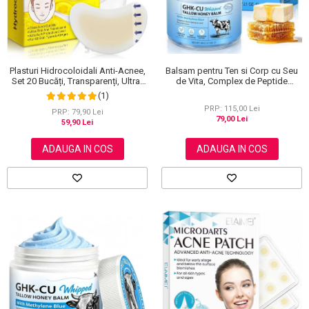
Scrub / Balsam de buze
Netestate pe Animale
Balsam pentru Ten si Corp cu Seu
Plasturi Hidrocoloidali Anti-Acnee,
de Vita, Complex de Peptide
Set 20 Bucăți, Transparenți, Ultra-
Regeneratoare si Miere Manuka, 60
subțiri, Formulă Premium
(1)
g
PRP: 115,00 Lei
PRP: 79,90 Lei
79,00 Lei
59,90 Lei
ADAUGA IN COS
ADAUGA IN COS