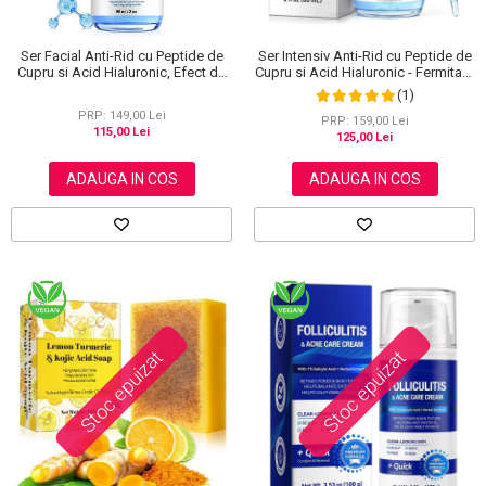
Ser Facial Anti-Rid cu Peptide de
Ser Intensiv Anti-Rid cu Peptide de
Cupru si Acid Hialuronic, Efect de
Cupru si Acid Hialuronic - Fermitate
Netezire si Hidratare, 60 ml
si Hidratare, 60 ml
(1)
PRP: 149,00 Lei
PRP: 159,00 Lei
115,00 Lei
125,00 Lei
ADAUGA IN COS
ADAUGA IN COS
Stoc epuizat
Stoc epuizat