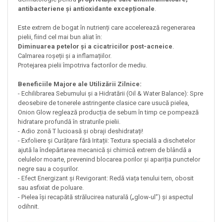
antibacteriene și antioxidante excepționale
.
Este extrem de bogat în nutrienți care accelerează regenerarea
pielii, fiind cel mai bun aliat în:
Diminuarea petelor și a cicatricilor post-acneice
.
Calmarea roșeții și a inflamațiilor.
Protejarea pielii împotriva factorilor de mediu.
Beneficiile Majore ale Utilizării Zilnice:
- Echilibrarea Sebumului și a Hidratării (Oil & Water Balance): Spre
deosebire de tonerele astringente clasice care usucă pielea,
Onion Glow reglează producția de sebum în timp ce pompează
hidratare profundă în straturile pielii.
- Adio zonă T lucioasă și obraji deshidratați!
- Exfoliere și Curățare fără Iritații: Textura specială a dischetelor
ajută la îndepărtarea mecanică și chimică extrem de blândă a
celulelor moarte, prevenind blocarea porilor și apariția punctelor
negre sau a coșurilor.
- Efect Energizant și Revigorant: Redă viața tenului tern, obosit
sau asfixiat de poluare.
- Pielea își recapătă strălucirea naturală („glow-ul”) și aspectul
odihnit.