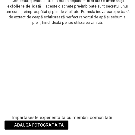
Concepute pentru a oferi o dublă acțiune –
hidratare intensă și
exfoliere delicată
– aceste dischete pre-îmbibate sunt secretul unui
Scrub / Balsam de buze
ten curat, reîmprospătat și plin de vitalitate. Formula inovatoare pe bază
Netestate pe Animale
de extract de ceapă echilibrează perfect raportul de apă și sebum al
pielii, fiind ideală pentru utilizarea zilnică.
Impartaseste experienta ta cu membrii comunitatii
ADAUGA FOTOGRAFIA TA