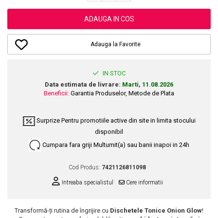
Dupa Plaja
Tus de Ochi
Buze
Volum
Unghii
Antirid
Intensificatoare
Rimel
Seturi Rujuri / Glossuri
ADAUGA IN COS
Ingrijire par
Plasturi Pentru Cicatrici
Contur de Ochi
Pigmenti Machiaj
Fiole
Bureti de Baie
Creme de Noapte
Solutii Ingrijire Gene
Adauga la Favorite
Serum-Elixir
Creme de Zi
Creme Ingrijire Cicatrici
Gene False
Uleiuri
Plasturi Antirid
Exfolianti / Scrub / Plasturi
Gene False
Vopsea de Par
IN STOC
Serum / Elixir
Glittere Ochi / Ten si Sclipici
Data estimata de livrare:
Marti, 11.08.2026
Nuantatoare
Imperfectiuni
Beneficii:
Garantia Produselor
,
Metode de Plata
Sprancene
Vopsele
Iritatii
Creion Sprancene
Styling
Matifiant si Purifiant
Surprize
Pentru promotiile active din site in limita stocului
Fard si Pudra de Sprancene
Fixativ
disponibil
Matifiere
Gel Sprancene
Gel si Ceara
Cumpara fara griji
Multumit(a) sau banii inapoi in 24h
Spray Fixare Machiaj
Mascara pentru Sprancene
Spuma
Roseata
Vopsea Sprancene
Perii de Par si Piepteni
Cod Produs:
7421126811098
Pete
Buze
Intreaba specialistul
Cere informatii
Creion Contur
Ingrijire Gene
Lipgloss / Luciu buze
Transformă-ți rutina de îngrijire cu
Dischetele Tonice Onion Glow
!
Ruj