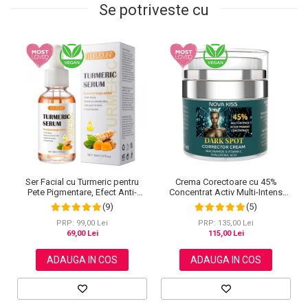
Se potriveste cu
Ser Facial cu Turmeric pentru
Crema Corectoare cu 45%
Pete Pigmentare, Efect Anti-
Concentrat Activ Multi-Intens
Imbatranire SEFUDUN, 30 ml
pentru Pete Pigmentare cu
(9)
(5)
Niacinamide, Vitamina C si Acid
Hialuronic, NOVA KISS® Dark
PRP: 99,00 Lei
PRP: 135,00 Lei
Spot, 50 ml
69,00 Lei
115,00 Lei
ADAUGA IN COS
ADAUGA IN COS