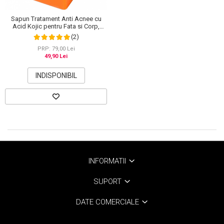
Sapun Tratament Anti Acnee cu
Acid Kojic pentru Fata si Corp,
Efect de Albire si Depigmentare a
(2)
pielii, Elaimei, 100 g
PRP: 79,00 Lei
49,90 Lei
INDISPONIBIL
INFORMATII
SUPORT
DATE COMERCIALE