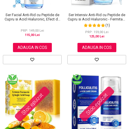
Ser Facial Anti-Rid cu Peptide de
Ser Intensiv Anti-Rid cu Peptide de
Cupru si Acid Hialuronic, Efect de
Cupru si Acid Hialuronic - Fermitate
Netezire si Hidratare, 60 ml
si Hidratare, 60 ml
(1)
PRP: 149,00 Lei
PRP: 159,00 Lei
115,00 Lei
125,00 Lei
ADAUGA IN COS
ADAUGA IN COS
Stoc epuizat
Stoc epuizat