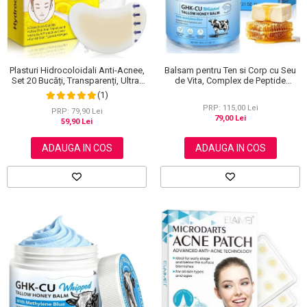
Scrub / Balsam de buze
Netestate pe Animale
Balsam pentru Ten si Corp cu Seu
Plasturi Hidrocoloidali Anti-Acnee,
de Vita, Complex de Peptide
Set 20 Bucăți, Transparenți, Ultra-
Regeneratoare si Miere Manuka, 60
subțiri, Formulă Premium
(1)
g
PRP: 115,00 Lei
PRP: 79,90 Lei
79,00 Lei
59,90 Lei
ADAUGA IN COS
ADAUGA IN COS