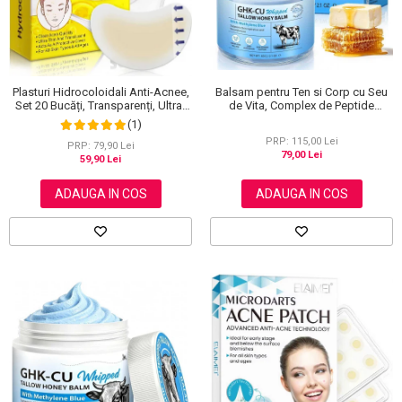
Scrub / Balsam de buze
Netestate pe Animale
Balsam pentru Ten si Corp cu Seu
Plasturi Hidrocoloidali Anti-Acnee,
de Vita, Complex de Peptide
Set 20 Bucăți, Transparenți, Ultra-
Regeneratoare si Miere Manuka, 60
subțiri, Formulă Premium
(1)
g
PRP: 115,00 Lei
PRP: 79,90 Lei
79,00 Lei
59,90 Lei
ADAUGA IN COS
ADAUGA IN COS