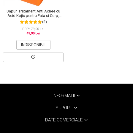
Sapun Tratament Anti Acnee cu
Acid Kojic pentru Fata si Corp,
Efect de Albire si Depigmentare a
(2)
pielii, Elaimei, 100 g
PRP: 79,00 Lei
49,90 Lei
INDISPONIBIL
INFORMATII
SUPORT
DATE COMERCIALE