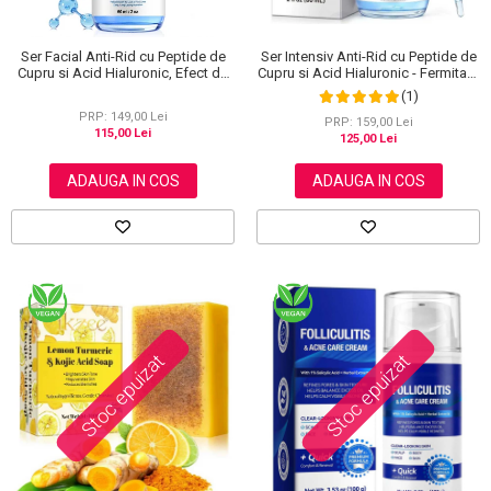
Ser Facial Anti-Rid cu Peptide de
Ser Intensiv Anti-Rid cu Peptide de
Cupru si Acid Hialuronic, Efect de
Cupru si Acid Hialuronic - Fermitate
Netezire si Hidratare, 60 ml
si Hidratare, 60 ml
(1)
PRP: 149,00 Lei
PRP: 159,00 Lei
115,00 Lei
125,00 Lei
ADAUGA IN COS
ADAUGA IN COS
Stoc epuizat
Stoc epuizat