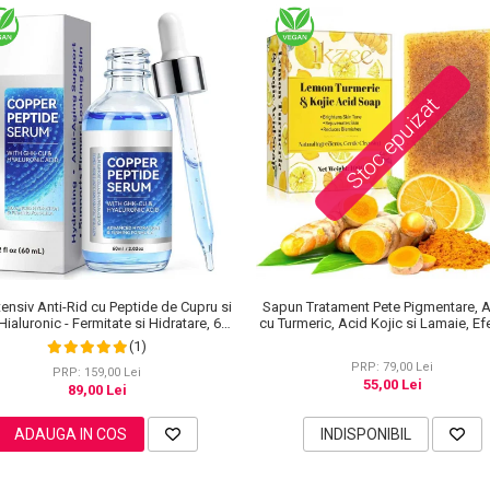
Stoc epuizat
tensiv Anti-Rid cu Peptide de Cupru si
Sapun Tratament Pete Pigmentare, 
Hialuronic - Fermitate si Hidratare, 60
cu Turmeric, Acid Kojic si Lamaie, Ef
ml
Albire si Depigmentare a pielii, 1
(1)
PRP: 79,00 Lei
PRP: 159,00 Lei
55,00 Lei
89,00 Lei
ADAUGA IN COS
INDISPONIBIL