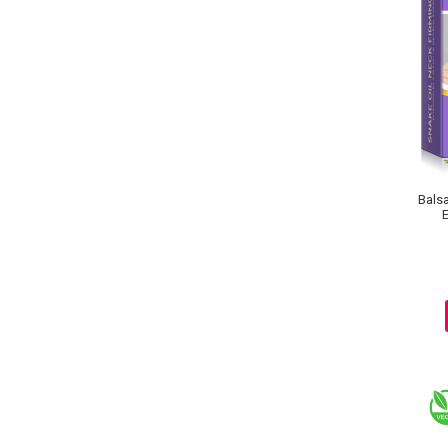
Pete
Ingrijire Gene
PAR
Balsa
E