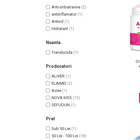
Anti-imbatranire
(2)
antiinflamator
(1)
Antirid
(1)
Hidratant
(1)
Nuanta
Translucida
(1)
Cr
Producatori
L
Masaj Facial si Drenaj Limfatic
ALIVER
(1)
ELAIMEI
(3)
Exfolianti si Masti
ikzee
(1)
Gomaj si Exfoliere
NOVA KISS
(13)
Masti
SEFUDUN
(1)
Plasturi ochi / nas / frunte
Produse Curatare Ten
Pret
Demachiant si Apa Micelara
Sub 50 Lei
(1)
Gel de Curatare
50 Lei - 100 Lei
(18)