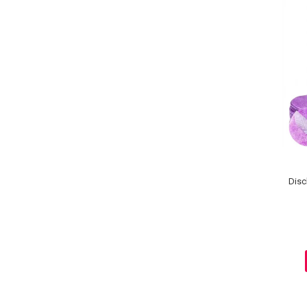
Sampoane Colorante
Sampon
Anti-Cadere
Anti-Matreata
Par Cret
Par Gras
Par Normal
Par Uscat / Deteriorat
Disc
Par Vopsit
Balsam si Masca
Indreptare
Par Vopsit
Regenerare
Stralucire
Volum