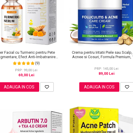
Crema pentru Iritatii Piele sau Scalp,
er Facial cu Turmeric pentru Pete
Acnee si Cosuri, Formula Premium,
igmentare, Efect Anti-Imbatranire
SEFUDUN, 30 ml
(9)
PRP: 145,00 Lei
PRP: 99,00 Lei
89,00 Lei
69,00 Lei
ADAUGA IN COS
ADAUGA IN COS