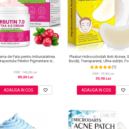
ema de Fata pentru Imbunatatirea
Plasturi Hidrocoloidali Anti-Acnee, 
Aspectului Petelor Pigmentare si
Bucăți, Transparenți, Ultra-subțiri, F
uminozitate, cu Arbutina, 120 ml
Premium
(1)
PRP: 145,00 Lei
PRP: 79,90 Lei
89,00 Lei
59,90 Lei
ADAUGA IN COS
ADAUGA IN COS