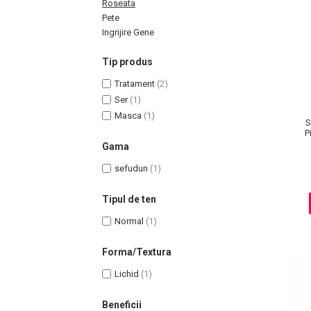
Roseata
Pete
Ingrijire Gene
Tip produs
Uleiuri pentru Par
Tratament
(2)
Uleiuri pentru Corp
Ser
(1)
Uleiuri Unghii / Cuticule
Masca
(1)
S
Uleiuri pentru Ten
P
Gama
Uleiuri Esentiale
INGRIJIRE TEN
sefudun
(1)
Tipul de ten
Normal
(1)
Forma/Textura
Lichid
(1)
Beneficii