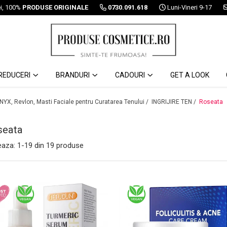
ei, 100%
PRODUSE ORIGINALE
0730.091.618
Luni-Vineri 9-17
REDUCERI
BRANDURI
CADOURI
GET A LOOK
 NYX, Revlon, Masti Faciale pentru Curatarea Tenului /
INGRIJIRE TEN /
Roseata
seata
eaza:
1-
19
din
19
produse