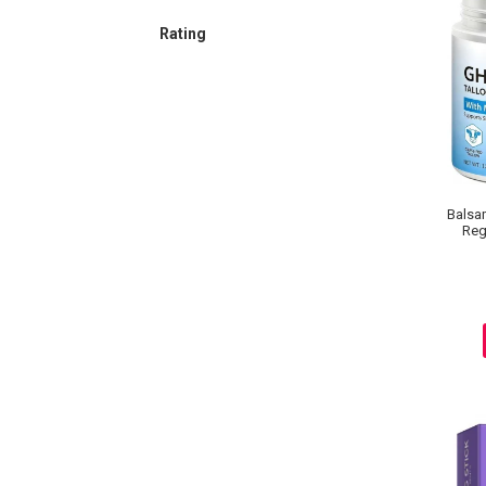
Lotiune Tonica
Hidratare
Rating
Contur de Ochi
Creme de Noapte
Creme de Zi
Serum / Elixir
Antirid
Contur de Ochi
Balsa
Reg
Creme de Noapte
Creme de Zi
Plasturi Antirid
Serum / Elixir
Imperfectiuni
Iritatii
Matifiant si Purifiant
Matifiere
Spray Fixare Machiaj
Roseata