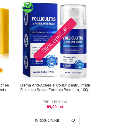
Stoc epuizat
Acnee
Crema Anti-Acnee si Cosuri pentru Iritatii
ect de
Piele sau Scalp, Formula Premium, 100g
00 g
PRP: 149,00 Lei
89,00 Lei
INDISPONIBIL