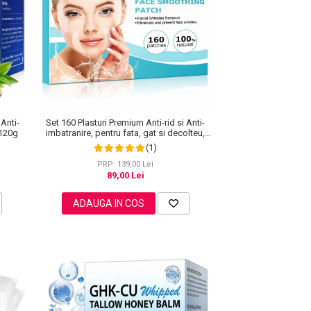
 Anti-
Set 160 Plasturi Premium Anti-rid si Anti-
 120g
imbatranire, pentru fata, gat si decolteu,
100% Naturali
(1)
PRP: 139,00 Lei
89,00 Lei
ADAUGA IN COS