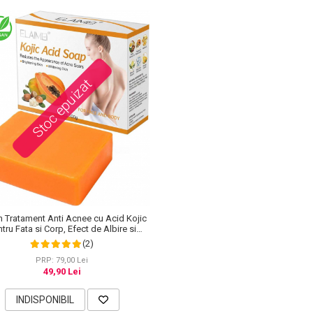
Stoc epuizat
 Tratament Anti Acnee cu Acid Kojic
tru Fata si Corp, Efect de Albire si
pigmentare a pielii, Elaimei, 100 g
(2)
PRP: 79,00 Lei
49,90 Lei
INDISPONIBIL