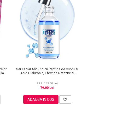
telor
Ser Facial Anti-Rid cu Peptide de Cupru si
ula
Acid Hialuronic, Efect de Netezire si
Hidratare, 60 ml
PRP: 149,00 Lei
79,00 Lei
ADAUGA IN COS