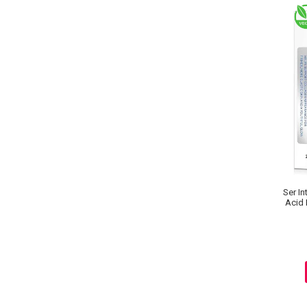
Ingrijire par
Fiole
Serum-Elixir
Uleiuri
Vopsea de Par
Nuantatoare
Vopsele
Styling
Fixativ
Gel si Ceara
Ser In
Spuma
Acid 
Perii de Par si Piepteni
INGRIJIRE CORP