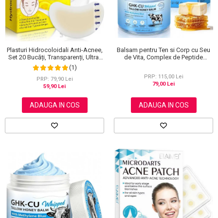
Scrub / Balsam de buze
Netestate pe Animale
Balsam pentru Ten si Corp cu Seu
Plasturi Hidrocoloidali Anti-Acnee,
de Vita, Complex de Peptide
Set 20 Bucăți, Transparenți, Ultra-
Regeneratoare si Miere Manuka, 60
subțiri, Formulă Premium
(1)
g
PRP: 115,00 Lei
PRP: 79,90 Lei
79,00 Lei
59,90 Lei
ADAUGA IN COS
ADAUGA IN COS