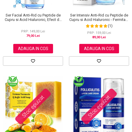
Ser Facial Anti-Rid cu Peptide de
Ser Intensiv Anti-Rid cu Peptide de
Cupru si Acid Hialuronic, Efect de
Cupru si Acid Hialuronic - Fermitate
Netezire si Hidratare, 60 ml
si Hidratare, 60 ml
(1)
PRP: 149,00 Lei
PRP: 159,00 Lei
79,00 Lei
89,00 Lei
ADAUGA IN COS
ADAUGA IN COS
Stoc epuizat
Stoc epuizat