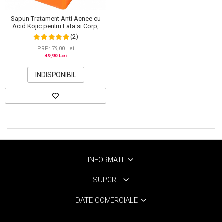
Sapun Tratament Anti Acnee cu
Acid Kojic pentru Fata si Corp,
Efect de Albire si Depigmentare a
(2)
pielii, Elaimei, 100 g
PRP: 79,00 Lei
49,90 Lei
INDISPONIBIL
INFORMATII
SUPORT
DATE COMERCIALE