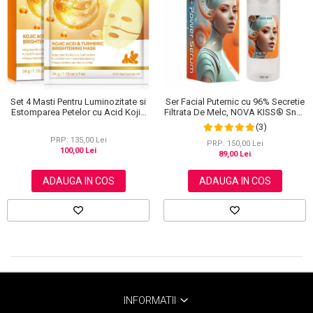
Scrub / Balsam de buze
Netestate pe Animale
Set 4 Masti Pentru Luminozitate si
Ser Facial Puternic cu 96% Secretie
Estomparea Petelor cu Acid Kojic
Filtrata De Melc, NOVA KISS® Snail
si Turmeric
96 Power Serum, 100 ml
(3)
PRP: 135,00 Lei
PRP: 150,00 Lei
100,00 Lei
89,00 Lei
ADAUGA IN COS
ADAUGA IN COS
INFORMATII