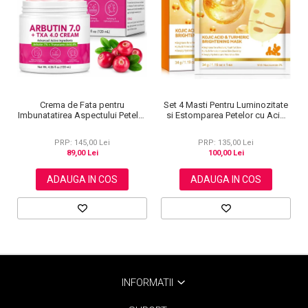
Set 4 Masti Pentru Luminozitate
Crema de Fata pentru
si Estomparea Petelor cu Acid
Imbunatatirea Aspectului Petelor
Kojic si Turmeric
Pigmentare si Luminozitate, cu
Arbutina, 120 ml
PRP: 135,00 Lei
PRP: 145,00 Lei
100,00 Lei
89,00 Lei
ADAUGA IN COS
ADAUGA IN COS
INFORMATII