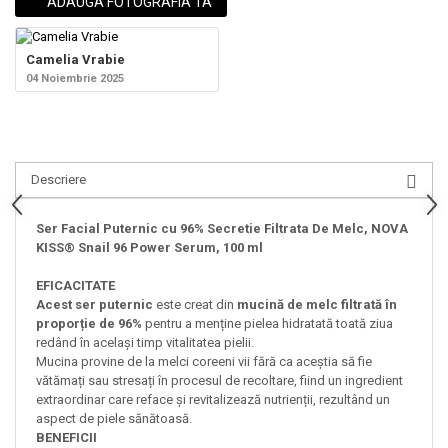
ADAUGA FOTOGRAFIA TA
Camelia Vrabie
04 Noiembrie 2025
Descriere
Ser Facial Puternic cu 96% Secretie Filtrata De Melc, NOVA
KISS® Snail 96 Power Serum, 100 ml
EFICACITATE
Acest ser puternic
este creat din
mucină de melc filtrată în
proporție de 96%
pentru a menține pielea hidratată toată ziua
redând în același timp vitalitatea pielii.
Mucina provine de la melci coreeni vii fără ca aceștia să fie
vătămați sau stresați în procesul de recoltare, fiind un ingredient
extraordinar care reface și revitalizează nutrienții, rezultând un
aspect de piele sănătoasă.
BENEFICII