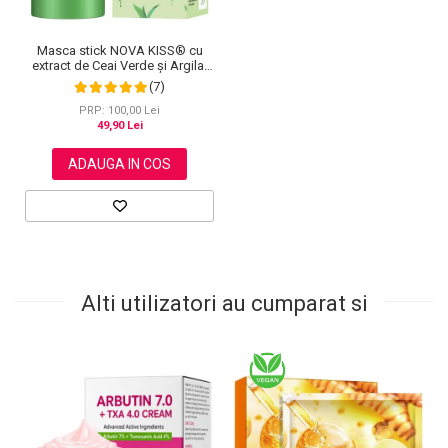
Masca stick NOVA KISS® cu
extract de Ceai Verde și Argila,
impotriva Acneei, Excesului de
(7)
Sebum, Anti Puncte Negre, 40 g
PRP: 100,00 Lei
49,90 Lei
ADAUGA IN COS
Alti utilizatori au cumparat si