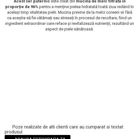
Acest ser puternic
este creat din
mucină de melc filtrată în
proporție de 96%
pentru a menține pielea hidratată toată ziua redând în
Scrub / Balsam de buze
același timp vitalitatea pielii. Mucina previne de la melci coreeni vii fără
Netestate pe Animale
ca aceștia să fie vătămați sau stresați în procesul de recoltare, fiind un
ingredient extraordinar care reface și revitalizează nutrienții, rezultănd un
aspect de piele sănătoasă.
Poze realizate de alti clienti care au cumparat si testat
produsul