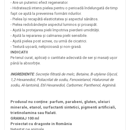
- Are un puternic efect regenerator.
- Hidratează intens pielea pentru o perioadă îndelungată de timp
fapt ce ajută la prevenirea formării ridurilor.
- Pielea își recapătă elasticitatea și aspectul sănătos.
- Pielea redobândește aspectul luminos și proaspăt.
- Ajută la protejarea pielii împotriva pierderii umidității.
- Ajută la repararea și calmarea pielii sensibile.
- Ajută pielea post acnee, cu urmă de cicatrici.
- Textură ușoară, nelipicioasă și non-grasă.
INDICATII
Pe tenul curat, aplicați o cantitate adecvată de ser și masați ușor
până la absorbție.
INGREDIENTE
: Secreție filtrată de melc, Betaine, B-utylene Glycol,
1,2-Hexanediol, Poliacrilat de sodiu, Fenoxietanol, Hialuronat de
sodiu, Al-lantoină, Etil Hexanediol, Carbomer, Panthenol, Arginină.
Produsul nu conține: parfum, parabeni, gluten, uleiuri
minerale, etanol, surfactanti sintetici, pigmenti artificiali,
trietinolamina sau ftalati.
GRAMAJ 100 ml
Proiectat cu dragoste in România
Netestat pe animale.