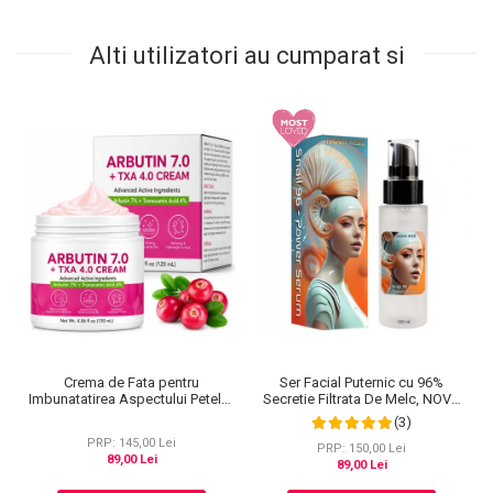
Alti utilizatori au cumparat si
Crema de Fata pentru
Ser Facial Puternic cu 96%
Imbunatatirea Aspectului Petelor
Secretie Filtrata De Melc, NOVA
Pigmentare si Luminozitate, cu
KISS® Snail 96 Power Serum,
(3)
Arbutina, 120 ml
100 ml
PRP: 145,00 Lei
PRP: 150,00 Lei
89,00 Lei
89,00 Lei