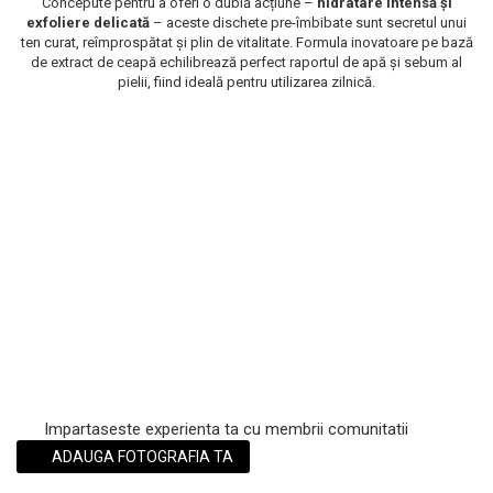
Concepute pentru a oferi o dublă acțiune –
hidratare intensă și
exfoliere delicată
– aceste dischete pre-îmbibate sunt secretul unui
Scrub / Balsam de buze
ten curat, reîmprospătat și plin de vitalitate. Formula inovatoare pe bază
Netestate pe Animale
de extract de ceapă echilibrează perfect raportul de apă și sebum al
pielii, fiind ideală pentru utilizarea zilnică.
Impartaseste experienta ta cu membrii comunitatii
ADAUGA FOTOGRAFIA TA