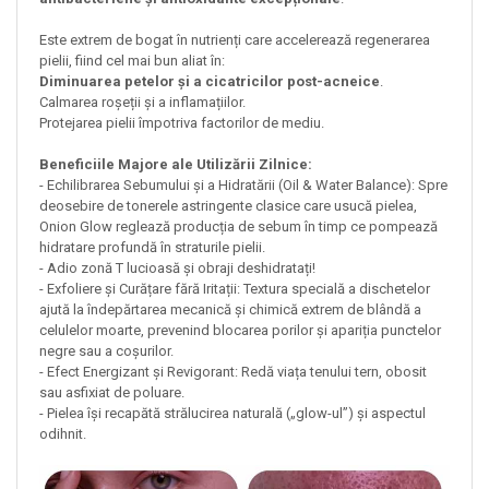
Este extrem de bogat în nutrienți care accelerează regenerarea
pielii, fiind cel mai bun aliat în:
Diminuarea petelor și a cicatricilor post-acneice
.
Calmarea roșeții și a inflamațiilor.
Protejarea pielii împotriva factorilor de mediu.
Beneficiile Majore ale Utilizării Zilnice:
- Echilibrarea Sebumului și a Hidratării (Oil & Water Balance): Spre
deosebire de tonerele astringente clasice care usucă pielea,
Onion Glow reglează producția de sebum în timp ce pompează
hidratare profundă în straturile pielii.
- Adio zonă T lucioasă și obraji deshidratați!
- Exfoliere și Curățare fără Iritații: Textura specială a dischetelor
ajută la îndepărtarea mecanică și chimică extrem de blândă a
celulelor moarte, prevenind blocarea porilor și apariția punctelor
negre sau a coșurilor.
- Efect Energizant și Revigorant: Redă viața tenului tern, obosit
sau asfixiat de poluare.
- Pielea își recapătă strălucirea naturală („glow-ul”) și aspectul
odihnit.