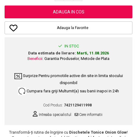
Dupa Plaja
Tus de Ochi
Buze
Volum
Unghii
Antirid
Intensificatoare
Rimel
Seturi Rujuri / Glossuri
ADAUGA IN COS
Ingrijire par
Plasturi Pentru Cicatrici
Contur de Ochi
Pigmenti Machiaj
Fiole
Bureti de Baie
Creme de Noapte
Solutii Ingrijire Gene
Adauga la Favorite
Serum-Elixir
Creme de Zi
Creme Ingrijire Cicatrici
Gene False
Uleiuri
Plasturi Antirid
Exfolianti / Scrub / Plasturi
Gene False
Vopsea de Par
IN STOC
Serum / Elixir
Glittere Ochi / Ten si Sclipici
Data estimata de livrare:
Marti, 11.08.2026
Nuantatoare
Imperfectiuni
Beneficii:
Garantia Produselor
,
Metode de Plata
Sprancene
Vopsele
Iritatii
Creion Sprancene
Styling
Matifiant si Purifiant
Surprize
Pentru promotiile active din site in limita stocului
Fard si Pudra de Sprancene
Fixativ
disponibil
Matifiere
Gel Sprancene
Gel si Ceara
Cumpara fara griji
Multumit(a) sau banii inapoi in 24h
Spray Fixare Machiaj
Mascara pentru Sprancene
Spuma
Roseata
Vopsea Sprancene
Perii de Par si Piepteni
Cod Produs:
7421129411998
Pete
Buze
Intreaba specialistul
Cere informatii
Creion Contur
Ingrijire Gene
Lipgloss / Luciu buze
Transformă-ți rutina de îngrijire cu
Dischetele Tonice Onion Glow
!
Ruj