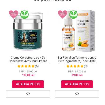
Crema Corectoare cu 45%
Ser Facial cu Turmeric pentru
Concentrat Activ Multi-Intens
Pete Pigmentare, Efect Anti-
pentru Pete Pigmentare cu
Imbatranire SEFUDUN, 30 ml
(5)
(9)
Niacinamide, Vitamina C si Acid
Hialuronic, NOVA KISS® Dark
PRP: 135,00 Lei
PRP: 99,00 Lei
Spot, 50 ml
115,00 Lei
69,00 Lei
ADAUGA IN COS
ADAUGA IN COS