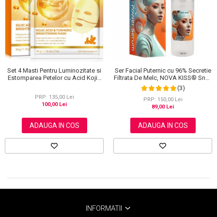
Scrub / Balsam de buze
Netestate pe Animale
Set 4 Masti Pentru Luminozitate si
Ser Facial Puternic cu 96% Secretie
Estomparea Petelor cu Acid Kojic
Filtrata De Melc, NOVA KISS® Snail
si Turmeric
96 Power Serum, 100 ml
(3)
PRP: 135,00 Lei
PRP: 150,00 Lei
100,00 Lei
89,00 Lei
ADAUGA IN COS
ADAUGA IN COS
INFORMATII