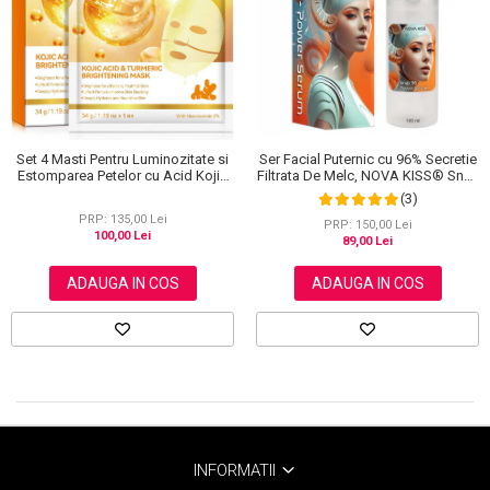
Scrub / Balsam de buze
Netestate pe Animale
Set 4 Masti Pentru Luminozitate si
Ser Facial Puternic cu 96% Secretie
Estomparea Petelor cu Acid Kojic
Filtrata De Melc, NOVA KISS® Snail
si Turmeric
96 Power Serum, 100 ml
(3)
PRP: 135,00 Lei
PRP: 150,00 Lei
100,00 Lei
89,00 Lei
ADAUGA IN COS
ADAUGA IN COS
INFORMATII