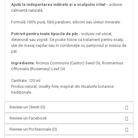
Ajută la indepartarea mătretii și a scalpului iritat -
acțiune
calmantă naturală.
Formulă 100% pură, fără parabeni, siliconi sau uleiuri minerale.
Potrivit pentru toate tipurile de păr
- inclusiv cel uscat,
deteriorat sau vopsit. Se poate folosi ca tratament pentru scalp,
ulei de masaj capilar sau în combinație cu șamponul și masca de
păr.
Ingrediente:
Ricinus Communis (Castor) Seed Oil, Rosmarinus
Officinalis (Rosemary) Leaf Oil.
Cantitate: 120 ml
Produs natural, cruelty-free, inspirat din ritualurile botanice
tradiționale.
Review-uri Clienti
(0)
Review-uri Facebook
Review-uri Profesionale
(0)