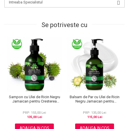
Intreaba Specialistul
Se potriveste cu
Sampon cu Ulei de Ricin Negru
Balsam de Par cu Ulei de Ricin
Jamaican pentru Cresterea
Negru Jamaican pentru
Parului, Ingroasarea si Intarirea
Cresterea Parului, Ingroasarea si
Firului de Par, Infuzat cu Biotina,
Intarirea Firului de Par, Infuzat cu
PRP: 155,00 Lei
PRP: 135,00 Lei
300 ml
Biotina, NOVA KISS®, 300 ml
135,00 Lei
115,00 Lei
ADAUGA IN COS
ADAUGA IN COS