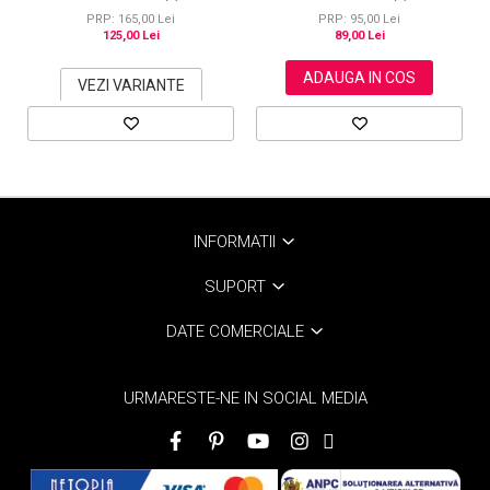
Ginseng, 500 ml, #3 Saten inchis
(Dark Brown)
PRP: 165,00 Lei
PRP: 95,00 Lei
125,00 Lei
89,00 Lei
ADAUGA IN COS
VEZI VARIANTE
INFORMATII
SUPORT
DATE COMERCIALE
URMARESTE-NE IN SOCIAL MEDIA