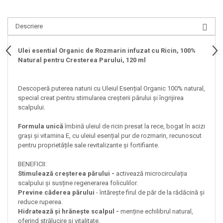
Descriere
Ulei esential Organic de Rozmarin infuzat cu Ricin, 100%
Natural pentru Cresterea Parului, 120 ml
Descoperă puterea naturii cu Uleiul Esențial Organic 100% natural,
special creat pentru stimularea creșterii părului și îngrijirea
scalpului.
Formula unică
îmbină uleiul de ricin presat la rece, bogat în acizi
grași și vitamina E, cu uleiul esențial pur de rozmarin, recunoscut
pentru proprietățile sale revitalizante și fortifiante.
BENEFICII:
Stimulează creșterea părului -
activează microcirculația
scalpului și susține regenerarea foliculilor.
Previne căderea părului
- întărește firul de păr de la rădăcină și
reduce ruperea.
Hidratează și hrănește scalpul -
menține echilibrul natural,
oferind strălucire și vitalitate.