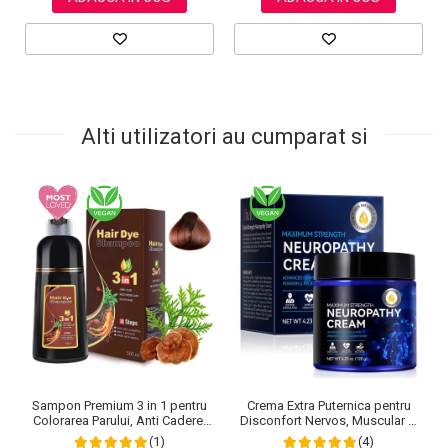
Alti utilizatori au cumparat si
Sampon Premium 3 in 1 pentru
Crema Extra Puternica pentru
Colorarea Parului, Anti Cadere,
Disconfort Nervos, Muscular si
Regenerare cu Ghimbir si
Articular, 120 g
(1)
(4)