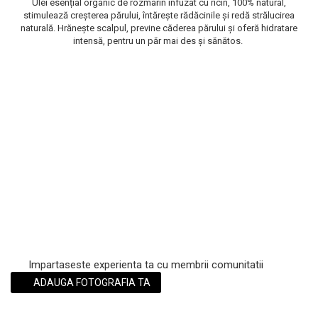
Ulei esențial organic de rozmarin infuzat cu ricin, 100% natural,
stimulează creșterea părului, întărește rădăcinile și redă strălucirea
Scrub / Balsam de buze
naturală. Hrănește scalpul, previne căderea părului și oferă hidratare
Netestate pe Animale
intensă, pentru un păr mai des și sănătos.
Impartaseste experienta ta cu membrii comunitatii
ADAUGA FOTOGRAFIA TA