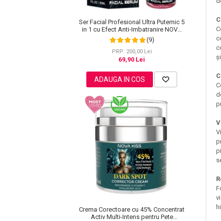
d
Lotiune Tonica
Hidratare
C
Ser Facial Profesional Ultra Puternic 5
Contur de Ochi
C
in 1 cu Efect Anti-Imbatranire NOVA
KISS®, 30 ml
c
(9)
Creme de Noapte
c
PRP: 200,00 Lei
Creme de Zi
ș
69,90 Lei
Serum / Elixir
C
Antirid
ADAUGA IN COS
C
Contur de Ochi
d
p
Creme de Noapte
Creme de Zi
V
Plasturi Antirid
V
p
Serum / Elixir
p
Imperfectiuni
s
Iritatii
R
Matifiant si Purifiant
F
Matifiere
v
h
Spray Fixare Machiaj
Crema Corectoare cu 45% Concentrat
Activ Multi-Intens pentru Pete
Roseata