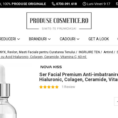
ei, 100%
PRODUSE ORIGINALE
0730.091.618
Luni-Vineri 9-17
REDUCERI
BRANDURI
CADOURI
GET A LOOK
 NYX, Revlon, Masti Faciale pentru Curatarea Tenului /
INGRIJIRE TEN /
Antirid /
g, cu Acid Hialuronic, Colagen, Ceramide, Vitamina C, 60 ml
Ser Facial Premium Anti-imbatranire,
Hialuronic, Colagen, Ceramide, Vit
1 Review