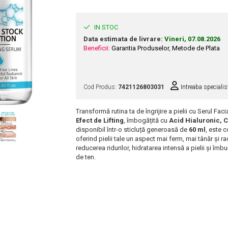
IN STOC
Data estimata de livrare:
Vineri, 07.08.2026
Beneficii:
Garantia Produselor
,
Metode de Plata
Cod Produs:
7421126803031
Intreaba specialis
Transformă rutina ta de îngrijire a pielii cu Serul Fa
Efect de Lifting
, îmbogățită cu
Acid Hialuronic, 
disponibil într-o sticluță generoasă de
60 ml
, este 
oferind pielii tale un aspect mai ferm, mai tânăr și ra
reducerea ridurilor, hidratarea intensă a pielii și îmbun
de ten.