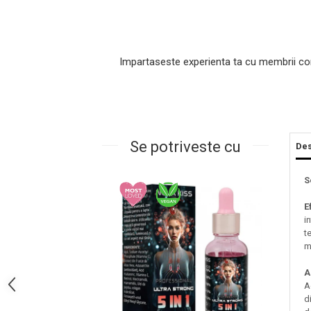
Impartaseste experienta ta cu membrii co
Se potriveste cu
Des
Masaj Facial si Drenaj Limfatic
S
Exfolianti si Masti
E
Gomaj si Exfoliere
i
Masti
t
Plasturi ochi / nas / frunte
ma
Produse Curatare Ten
A
Demachiant si Apa Micelara
A
Gel de Curatare
d