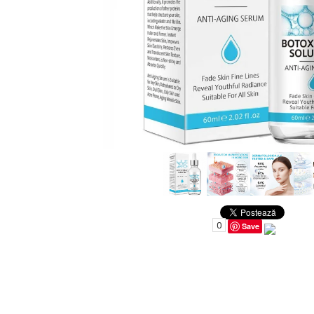
Uleiuri pentru Par
Uleiuri pentru Corp
Uleiuri Unghii / Cuticule
Uleiuri pentru Ten
Uleiuri Esentiale
INGRIJIRE TEN
0
Save