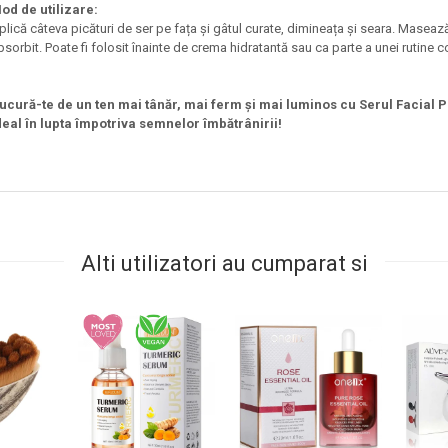
od de utilizare:
plică câteva picături de ser pe fața și gâtul curate, dimineața și seara. Mase
bsorbit. Poate fi folosit înainte de crema hidratantă sau ca parte a unei rutine 
ucură-te de un ten mai tânăr, mai ferm și mai luminos cu Serul Facial 
deal în lupta împotriva semnelor îmbătrânirii!
Alti utilizatori au cumparat si