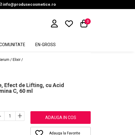
info@produsecosmetice.ro
0
COMUNITATE
EN-GROSS
Serum / Elixir /
 Efect de Lifting, cu Acid
amina C, 60 ml
-
+
ADAUGA IN COS
Adauga la Favorite