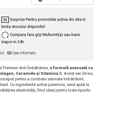
Surprize
Pentru promotiile active din site in
limita stocului disponibil
Cumpara fara griji
Multumit(a) sau banii
inapoi in 24h
tul
Cere informatii
cial Premium Anti-Îmbătrânire,
o formulă avansată cu
Colagen, Ceramide și Vitamina C
. Acest ser de lux,
conceput pentru a combate semnele îmbătrânirii,
diant. Cu ingrediente active puternice, serul ajută la
ătățirea elasticității, fiind ideal pentru toate tipurile