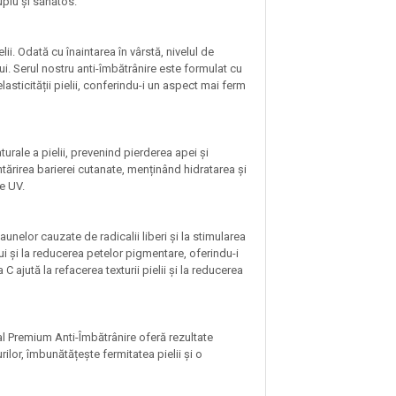
uplu și sănătos.
lii. Odată cu înaintarea în vârstă, nivelul de
ui. Serul nostru anti-îmbătrânire este formulat cu
asticității pielii, conferindu-i un aspect mai ferm
turale a pielii, prevenind pierderea apei și
ntărirea barierei cutanate, menținând hidratarea și
le UV.
aunelor cauzate de radicalii liberi și la stimularea
ui și la reducerea petelor pigmentare, oferindu-i
C ajută la refacerea texturii pielii și la reducerea
ial Premium Anti-Îmbătrânire oferă rezultate
durilor, îmbunătățește fermitatea pielii și o