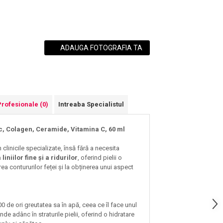
ADAUGA FOTOGRAFIA TA
Profesionale
(0)
Intreaba Specialistul
ic, Colagen, Ceramide, Vitamina C, 60 ml
clinicile specializate, însă fără a necesita
liniilor fine și a ridurilor
, oferind pielii o
rea contururilor feței și la obținerea unui aspect
 de ori greutatea sa în apă, ceea ce îl face unul
nde adânc în straturile pielii, oferind o hidratare