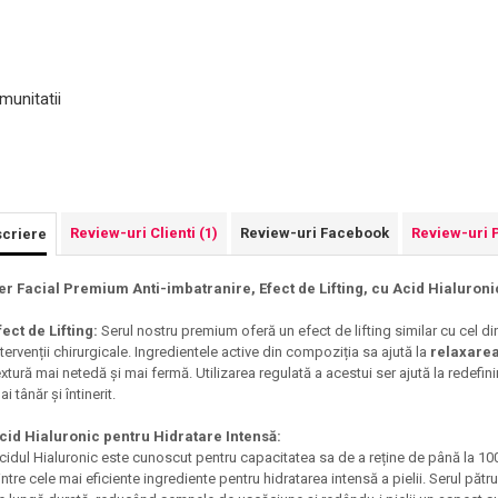
munitatii
Review-uri Clienti
(1)
Review-uri Facebook
Review-uri 
criere
er Facial Premium Anti-imbatranire, Efect de Lifting, cu Acid Hialuron
fect de Lifting:
Serul nostru premium oferă un efect de lifting similar cu cel din 
ntervenții chirurgicale. Ingredientele active din compoziția sa ajută la
relaxarea 
extură mai netedă și mai fermă. Utilizarea regulată a acestui ser ajută la redefini
i tânăr și întinerit.
cid Hialuronic pentru Hidratare Intensă:
cidul Hialuronic este cunoscut pentru capacitatea sa de a reține de până la 1000
intre cele mai eficiente ingrediente pentru hidratarea intensă a pielii. Serul pătru