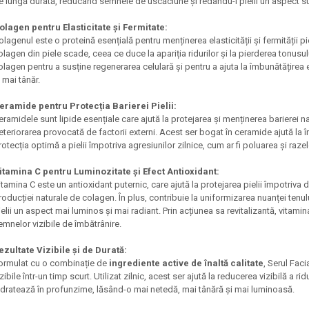
e lungă durată, reducând semnele de uscăciune și redându-i pielii un aspect s
olagen pentru Elasticitate și Fermitate:
olagenul este o proteină esențială pentru menținerea elasticității și fermității pie
olagen din piele scade, ceea ce duce la apariția ridurilor și la pierderea tonusul
olagen pentru a susține regenerarea celulară și pentru a ajuta la îmbunătățirea el
i mai tânăr.
eramide pentru Protecția Barierei Pielii:
eramidele sunt lipide esențiale care ajută la protejarea și menținerea barierei na
eteriorarea provocată de factorii externi. Acest ser bogat în ceramide ajută la î
rotecția optimă a pielii împotriva agresiunilor zilnice, cum ar fi poluarea și raze
itamina C pentru Luminozitate și Efect Antioxidant:
itamina C este un antioxidant puternic, care ajută la protejarea pielii împotriva d
roducției naturale de colagen. În plus, contribuie la uniformizarea nuanței tenul
ielii un aspect mai luminos și mai radiant. Prin acțiunea sa revitalizantă, vitamina 
emnelor vizibile de îmbătrânire.
ezultate Vizibile și de Durată:
ormulat cu o combinație de
ingrediente active de înaltă calitate
, Serul Fac
izibile într-un timp scurt. Utilizat zilnic, acest ser ajută la reducerea vizibilă a ri
idratează în profunzime, lăsând-o mai netedă, mai tânără și mai luminoasă.