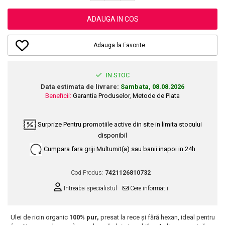
Dupa Plaja
Tus de Ochi
Buze
Volum
Unghii
Antirid
Intensificatoare
Rimel
Seturi Rujuri / Glossuri
ADAUGA IN COS
Ingrijire par
Plasturi Pentru Cicatrici
Contur de Ochi
Pigmenti Machiaj
Fiole
Bureti de Baie
Creme de Noapte
Solutii Ingrijire Gene
Adauga la Favorite
Serum-Elixir
Creme de Zi
Creme Ingrijire Cicatrici
Gene False
Uleiuri
Plasturi Antirid
Exfolianti / Scrub / Plasturi
Gene False
Vopsea de Par
IN STOC
Serum / Elixir
Glittere Ochi / Ten si Sclipici
Data estimata de livrare:
Sambata, 08.08.2026
Nuantatoare
Imperfectiuni
Beneficii:
Garantia Produselor
,
Metode de Plata
Sprancene
Vopsele
Iritatii
Creion Sprancene
Styling
Matifiant si Purifiant
Surprize
Pentru promotiile active din site in limita stocului
Fard si Pudra de Sprancene
Fixativ
disponibil
Matifiere
Gel Sprancene
Gel si Ceara
Cumpara fara griji
Multumit(a) sau banii inapoi in 24h
Spray Fixare Machiaj
Mascara pentru Sprancene
Spuma
Roseata
Vopsea Sprancene
Perii de Par si Piepteni
Cod Produs:
7421126810732
Pete
Buze
Intreaba specialistul
Cere informatii
Creion Contur
Ingrijire Gene
Lipgloss / Luciu buze
Ulei de ricin organic
100% pur,
presat la rece și fără hexan, ideal pentru
Ruj