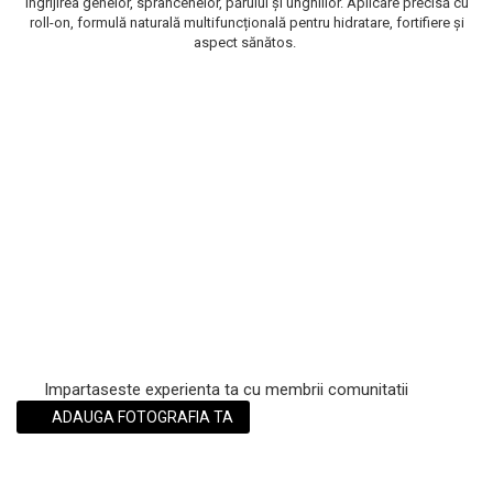
îngrijirea genelor, sprâncenelor, părului și unghiilor. Aplicare precisă cu
roll-on, formulă naturală multifuncțională pentru hidratare, fortifiere și
Scrub / Balsam de buze
aspect sănătos.
Netestate pe Animale
Impartaseste experienta ta cu membrii comunitatii
ADAUGA FOTOGRAFIA TA