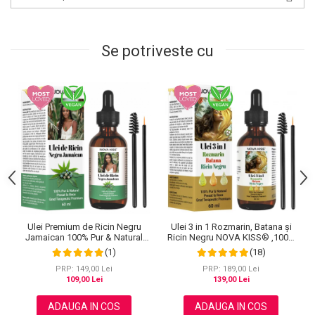
Se potriveste cu
Ulei Premium de Ricin Negru
Ulei 3 in 1 Rozmarin, Batana și
Jamaican 100% Pur & Natural
Ricin Negru NOVA KISS® ,100%
NOVA KISS® pentru cresterea
Pur & Natural, Grad Terapeutic
(1)
(18)
parului, ingrijirea scalpului, pielii,
Premium, pentru Cresterea
genelor si sprancenelor, 60 ml
Parului, Tratarea Scalpului si
PRP: 149,00 Lei
PRP: 189,00 Lei
Pielii, 60 ml
109,00 Lei
139,00 Lei
ADAUGA IN COS
ADAUGA IN COS