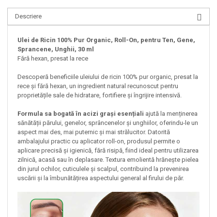
Descriere
Ulei de Ricin 100% Pur Organic, Roll-On, pentru Ten, Gene,
Sprancene, Unghii, 30 ml
Fără hexan, presat la rece
Descoperă beneficiile uleiului de ricin 100% pur organic, presat la
rece și fără hexan, un ingredient natural recunoscut pentru
proprietățile sale de hidratare, fortifiere și îngrijire intensivă.
Formula sa bogată în acizi grași esențiali
ajută la menținerea
sănătății părului, genelor, sprâncenelor și unghiilor, oferindu-le un
aspect mai des, mai puternic și mai strălucitor. Datorită
ambalajului practic cu aplicator roll-on, produsul permite o
aplicare precisă și igienică, fără risipă, fiind ideal pentru utilizarea
zilnică, acasă sau în deplasare. Textura emolientă hrănește pielea
din jurul ochilor, cuticulele și scalpul, contribuind la prevenirea
uscării și la îmbunătățirea aspectului general al firului de păr.