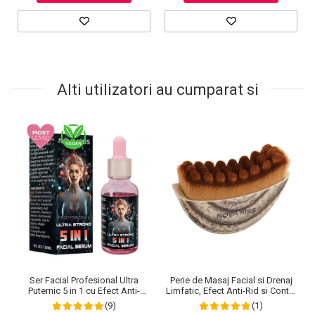
Alti utilizatori au cumparat si
Ser Facial Profesional Ultra
Perie de Masaj Facial si Drenaj
Puternic 5 in 1 cu Efect Anti-
Limfatic, Efect Anti-Rid si Contur
Imbatranire NOVA KISS®, 30 ml
Maxilar, NOVA KISS®
(9)
(1)