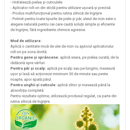
- Hidratează pielea și cuticulele
- Aplicator roll-on din sticlă pentru utilizare ușoară și precisă
- Produs multifuncțional pentru rutina zilnică de îngrijire
- Potrivit pentru toate tipurile de piele și păr, uleiul de ricin este o
alegere naturală pentru cei care caută soluții simple și eficiente
de îngrijire, fără ingrediente chimice agresive.
Mod de utilizare:
Aplică o cantitate mică de ulei de ricin cu ajutorul aplicatorului
roll-on pe zona dorită:
Pentru gene și sprâncene:
aplică seara, pe pielea curată, de la
rădăcină spre vârfuri.
Pentru păr și scalp:
aplică pe scalp sau pe lungimi, masează
ușor și lasă să acționeze minimum 30 de minute sau peste
noapte, apoi spală părul.
Pentru unghii și cuticule:
aplică zilnic și masează până la
absorbția completă.
Pentru rezultate optime, utilizează produsul regulat, ca parte din
rutina zilnică de îngrijire.