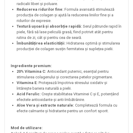
radicalii liberi și poluare.
Reducerea ridurilor fine:
Formula avansată stimulează
producția de colagen și ajută la reducerea liniilor fine și a
ridurilor de expresie.
Textură ușoară și absorbție rapidă:
Serul pătrunde rapid în
piele, fără să lase peliculă grasă, fiind potrivit atât pentru
rutina de zi, cât și pentru cea de seară.
Îmbunătățirea elasticității:
Hidratarea optimă și stimularea
producției de colagen susțin fermitatea și suplețea pielii.
Ingrediente premium:
20% Vitamina C:
Antioxidant puternic, esențial pentru
stimularea colagenului și corectarea petelor pigmentare.
Vitamina E:
Protejează împotriva stresului oxidativ și
întărește bariera naturală a pielii.
Acid Ferulic:
Crește stabilitatea Vitaminei C și E, potențând
efectele antioxidante și anti-îmbătrânire.
Aloe Vera și extracte naturale:
Completează formula cu
efecte calmante și hidratante pentru un confort sporit.
Mod de utilizare: