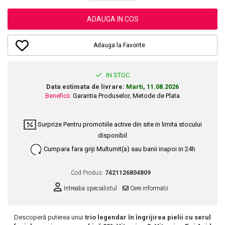
Dupa Plaja
Tus de Ochi
Buze
Volum
Unghii
Antirid
Intensificatoare
Rimel
Seturi Rujuri / Glossuri
ADAUGA IN COS
Ingrijire par
Plasturi Pentru Cicatrici
Contur de Ochi
Pigmenti Machiaj
Fiole
Bureti de Baie
Creme de Noapte
Solutii Ingrijire Gene
Adauga la Favorite
Serum-Elixir
Creme de Zi
Creme Ingrijire Cicatrici
Gene False
Uleiuri
Plasturi Antirid
Exfolianti / Scrub / Plasturi
Gene False
Vopsea de Par
IN STOC
Serum / Elixir
Glittere Ochi / Ten si Sclipici
Data estimata de livrare:
Marti, 11.08.2026
Nuantatoare
Imperfectiuni
Beneficii:
Garantia Produselor
,
Metode de Plata
Sprancene
Vopsele
Iritatii
Creion Sprancene
Styling
Matifiant si Purifiant
Surprize
Pentru promotiile active din site in limita stocului
Fard si Pudra de Sprancene
Fixativ
disponibil
Matifiere
Gel Sprancene
Gel si Ceara
Cumpara fara griji
Multumit(a) sau banii inapoi in 24h
Spray Fixare Machiaj
Mascara pentru Sprancene
Spuma
Roseata
Vopsea Sprancene
Perii de Par si Piepteni
Cod Produs:
7421126804809
Pete
Buze
Intreaba specialistul
Cere informatii
Creion Contur
Ingrijire Gene
Lipgloss / Luciu buze
Descoperă puterea unui
trio legendar în îngrijirea pielii cu serul
Ruj