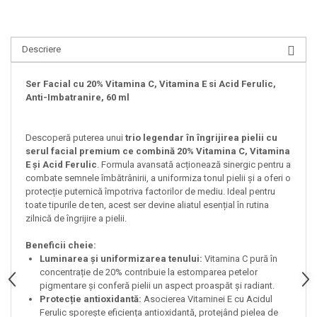
Descriere
Ser Facial cu 20% Vitamina C, Vitamina E si Acid Ferulic,
Anti-Imbatranire, 60 ml
Descoperă puterea unui
trio legendar în îngrijirea pielii cu
serul facial premium ce combină 20% Vitamina C, Vitamina
E și Acid Ferulic
. Formula avansată acționează sinergic pentru a
combate semnele îmbătrânirii, a uniformiza tonul pielii și a oferi o
protecție puternică împotriva factorilor de mediu. Ideal pentru
toate tipurile de ten, acest ser devine aliatul esențial în rutina
zilnică de îngrijire a pielii.
Beneficii cheie:
Luminarea și uniformizarea tenului:
Vitamina C pură în
concentrație de 20% contribuie la estomparea petelor
pigmentare și conferă pielii un aspect proaspăt și radiant.
Protecție antioxidantă:
Asocierea Vitaminei E cu Acidul
Ferulic sporește eficiența antioxidantă, protejând pielea de