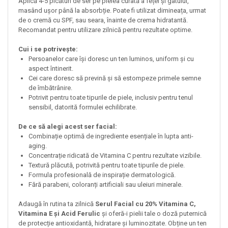
Aplică 4-5 picături de ser pe pielea curată a feței și gâtului,
masând ușor până la absorbție. Poate fi utilizat dimineața, urmat
de o cremă cu SPF, sau seara, înainte de crema hidratantă.
Recomandat pentru utilizare zilnică pentru rezultate optime.
Cui i se potrivește:
Persoanelor care își doresc un ten luminos, uniform și cu
aspect întinerit.
Cei care doresc să prevină și să estompeze primele semne
de îmbătrânire.
Potrivit pentru toate tipurile de piele, inclusiv pentru tenul
sensibil, datorită formulei echilibrate.
De ce să alegi acest ser facial:
Combinație optimă de ingrediente esențiale în lupta anti-
aging.
Concentrație ridicată de Vitamina C pentru rezultate vizibile.
Textură plăcută, potrivită pentru toate tipurile de piele.
Formula profesională de inspirație dermatologică.
Fără parabeni, coloranți artificiali sau uleiuri minerale.
Adaugă în rutina ta zilnică
Serul Facial cu 20% Vitamina C,
Vitamina E și Acid Ferulic
și oferă-i pielii tale o doză puternică
de protecție antioxidantă, hidratare și luminozitate. Obține un ten