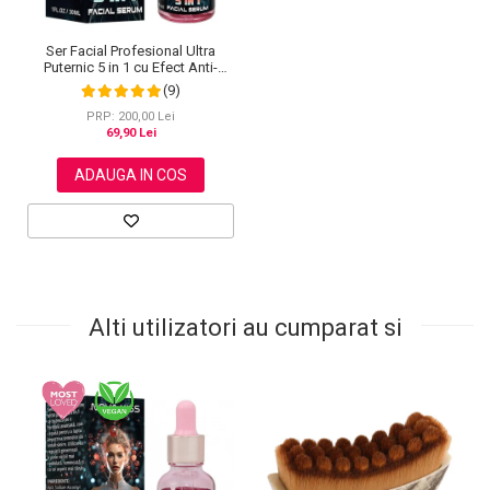
Ser Facial Profesional Ultra
Puternic 5 in 1 cu Efect Anti-
Imbatranire NOVA KISS®, 30 ml
(9)
PRP: 200,00 Lei
69,90 Lei
ADAUGA IN COS
Alti utilizatori au cumparat si