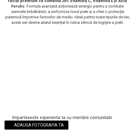
facial premium ce combină 20% Vitamina C, Vitamina E și Acid
Ferulic
. Formula avansată acționează sinergic pentru a combate
Scrub / Balsam de buze
semnele îmbătrânirii, a uniformiza tonul pielii și a oferi o protecție
Netestate pe Animale
puternică împotriva factorilor de mediu. Ideal pentru toate tipurile de ten,
acest ser devine aliatul esențial în rutina zilnică de îngrijire a pielii.
Impartaseste experienta ta cu membrii comunitatii
ADAUGA FOTOGRAFIA TA