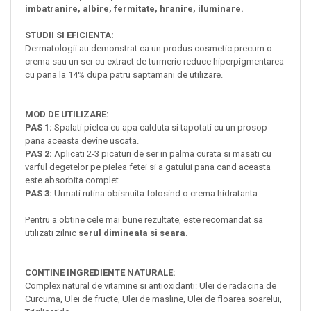
imbatranire, albire, fermitate, hranire, iluminare.
STUDII SI EFICIENTA:
Dermatologii au demonstrat ca un produs cosmetic precum o
crema sau un ser cu extract de turmeric reduce hiperpigmentarea
cu pana la 14% dupa patru saptamani de utilizare.
MOD DE UTILIZARE:
PAS 1:
Spalati pielea cu apa calduta si tapotati cu un prosop
pana aceasta devine uscata.
PAS 2:
Aplicati 2-3 picaturi de ser in palma curata si masati cu
varful degetelor pe pielea fetei si a gatului pana cand aceasta
este absorbita complet.
PAS 3:
Urmati rutina obisnuita folosind o crema hidratanta.
Pentru a obtine cele mai bune rezultate, este recomandat sa
utilizati zilnic
serul dimineata si seara
.
CONTINE INGREDIENTE NATURALE:
Complex natural de vitamine si antioxidanti: Ulei de radacina de
Curcuma, Ulei de fructe, Ulei de masline, Ulei de floarea soarelui,