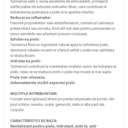
Turmericul este o sursa excelenta de antioxidanti, protejand
astfel pielea de actiunea radicalilor liberi, care contribuie la
imbatranirea prematura a pielii si la aparitia ridurilor.
Reducerea inflamatiei:
Datorita proprietatilor sale antiinflamatorii, turmericul calmeaza
pielea iritata sau inrosita, fiind util mai ales pentru persoanele cu
tenuri sensibile sau afectiuni precum rozaceea.
Exfolierea pielii:
Turmericul fiind un ingredient natural ajuta la exfolierea pielii,
eliminand celulele moarte si oferind astfel o piele mai catifelata
si stralucitoare.
Hidratarea pielii:
Turmericul contribuie la mentinerea nivelului optim de hidratare al
pielii, ceea ce se traduce printr-o piele mai moale si mai supla.
Piele non-uleioasa.
Imbunatateste vizibil aspectul pielii.
MULTIPLE INTREBUINTARI:
Folositi serul aplicand direct pe petele intunecate de pe ten, din
jurul ochilor, nasului, coate, genunchi, axile si alte parti ale
corpului.
CARACTERISTICI DE BAZA:
Revitalizant pentru piele, hidratant, antirid, anti-