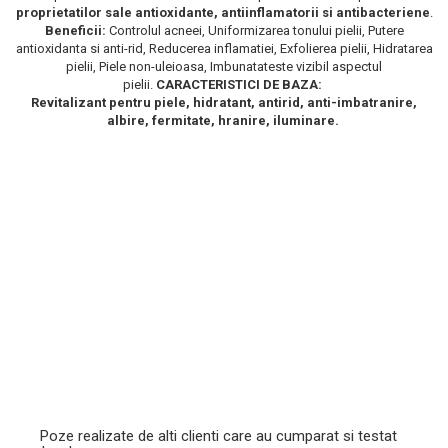
proprietatilor sale antioxidante, antiinflamatorii si antibacteriene
.
Scrub / Balsam de buze
Beneficii:
Controlul acneei, Uniformizarea tonului pielii, Putere
antioxidanta si anti-rid, Reducerea inflamatiei, Exfolierea pielii, Hidratarea
Netestate pe Animale
pielii, Piele non-uleioasa, Imbunatateste vizibil aspectul
pielii.
CARACTERISTICI DE BAZA:
Revitalizant pentru piele, hidratant, antirid, anti-imbatranire,
albire, fermitate, hranire, iluminare.
Poze realizate de alti clienti care au cumparat si testat