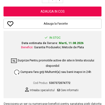
Dupa Plaja
Tus de Ochi
Buze
Volum
Unghii
Antirid
Intensificatoare
Rimel
Seturi Rujuri / Glossuri
Ingrijire par
Plasturi Pentru Cicatrici
Contur de Ochi
ADAUGA IN COS
Pigmenti Machiaj
Fiole
Bureti de Baie
Creme de Noapte
Solutii Ingrijire Gene
Serum-Elixir
Creme de Zi
Adauga la Favorite
Creme Ingrijire Cicatrici
Gene False
Uleiuri
Plasturi Antirid
Exfolianti / Scrub / Plasturi
Gene False
Vopsea de Par
Serum / Elixir
IN STOC
Glittere Ochi / Ten si Sclipici
Nuantatoare
Imperfectiuni
Data estimata de livrare:
Marti, 11.08.2026
Sprancene
Beneficii:
Garantia Produselor
,
Metode de Plata
Vopsele
Iritatii
Creion Sprancene
Styling
Matifiant si Purifiant
Fard si Pudra de Sprancene
Surprize
Pentru promotiile active din site in limita stocului
Fixativ
Matifiere
disponibil
Gel Sprancene
Gel si Ceara
Spray Fixare Machiaj
Cumpara fara griji
Multumit(a) sau banii inapoi in 24h
Mascara pentru Sprancene
Spuma
Roseata
Vopsea Sprancene
Perii de Par si Piepteni
Cod Produs:
5307372074772
Pete
Buze
Intreaba specialistul
Cere informatii
Creion Contur
Ingrijire Gene
Lipgloss / Luciu buze
Descopera un ser cu numeroase beneficii pentru sanatatea pielii datorita
Ruj