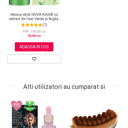
Masca stick NOVA KISS® cu
extract de Ceai Verde și Argila,
impotriva Acneei, Excesului de
(7)
Sebum, Anti Puncte Negre, 40 g
PRP: 100,00 Lei
49,90 Lei
ADAUGA IN COS
Alti utilizatori au cumparat si