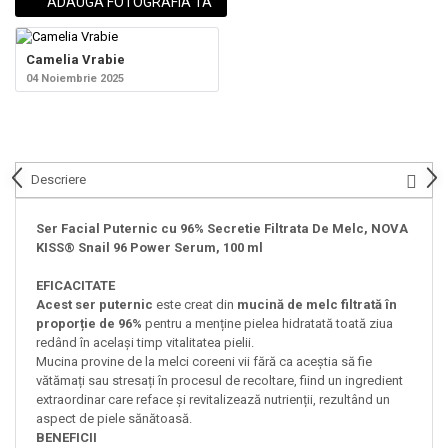
ADAUGA FOTOGRAFIA TA
Camelia Vrabie
04 Noiembrie 2025
Descriere
Ser Facial Puternic cu 96% Secretie Filtrata De Melc, NOVA
KISS® Snail 96 Power Serum, 100 ml
EFICACITATE
Acest ser puternic
este creat din
mucină de melc filtrată în
proporție de 96%
pentru a menține pielea hidratată toată ziua
redând în același timp vitalitatea pielii.
Mucina provine de la melci coreeni vii fără ca aceștia să fie
vătămați sau stresați în procesul de recoltare, fiind un ingredient
extraordinar care reface și revitalizează nutrienții, rezultând un
aspect de piele sănătoasă.
BENEFICII