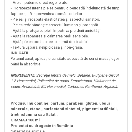
- Are un puternic efect regenerator.
- Hidratează intens pielea pentru o perioadă îndelungată de timp
fapt ce ajută la prevenirea formării ridurilor.
- Pielea își recapătă elasticitatea și aspectul sănătos.
- Pielea redobândește aspectul luminos și proaspăt.
- Ajută la protejarea pielii împotriva pierderii umidității.
- Ajută la repararea și calmarea pielii sensibile.
- Ajută pielea post acnee, cu urmă de cicatrici.
- Textură ușoară, nelipicioasă și non-grasă.
INDICATII
Pe tenul curat, aplicați o cantitate adecvată de ser și masați ușor
până la absorbție.
INGREDIENTE
: Secreție filtrată de melc, Betaine, B-utylene Glycol,
1,2-Hexanediol, Poliacrilat de sodiu, Fenoxietanol, Hialuronat de
sodiu, Al-lantoină, Etil Hexanediol, Carbomer, Panthenol, Arginină.
Produsul nu conține: parfum, parabeni, gluten, uleiuri
minerale, etanol, surfactanti sintetici, pigmenti artificiali,
trietinolamina sau ftalati.
GRAMAJ 100 ml
Proiectat cu dragoste in România
Netestat pe animale.