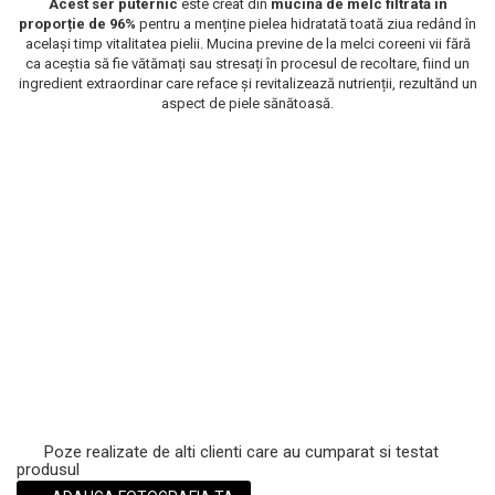
Acest ser puternic
este creat din
mucină de melc filtrată în
proporție de 96%
pentru a menține pielea hidratată toată ziua redând în
Scrub / Balsam de buze
același timp vitalitatea pielii. Mucina previne de la melci coreeni vii fără
Netestate pe Animale
ca aceștia să fie vătămați sau stresați în procesul de recoltare, fiind un
ingredient extraordinar care reface și revitalizează nutrienții, rezultănd un
aspect de piele sănătoasă.
Poze realizate de alti clienti care au cumparat si testat
produsul