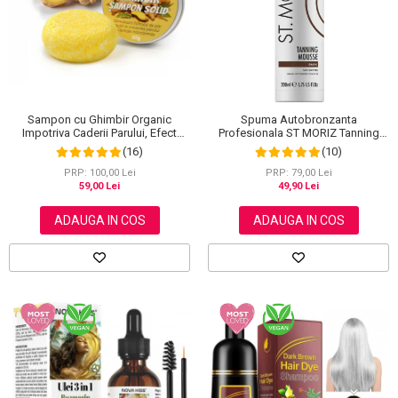
Scrub / Balsam de buze
Netestate pe Animale
Sampon cu Ghimbir Organic
Spuma Autobronzanta
Impotriva Caderii Parului, Efect
Profesionala ST MORIZ Tanning
Regenerator, 100% Natural, NOVA
Mousse, Efect instant, Dark, 200 ml
(16)
(10)
KISS® 60 g
PRP: 100,00 Lei
PRP: 79,00 Lei
59,00 Lei
49,90 Lei
ADAUGA IN COS
ADAUGA IN COS