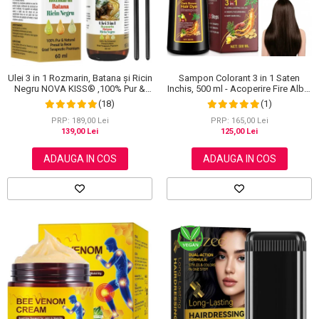
Sampon Colorant 3 in 1 Saten
Ulei 3 in 1 Rozmarin, Batana și Ricin
Inchis, 500 ml - Acoperire Fire Albe,
Negru NOVA KISS® ,100% Pur &
Hranire si Anti-Cadere
Natural, Grad Terapeutic Premium,
(1)
(18)
pentru Cresterea Parului, Tratarea
Scalpului si Pielii, 60 ml
PRP: 165,00 Lei
PRP: 189,00 Lei
125,00 Lei
139,00 Lei
ADAUGA IN COS
ADAUGA IN COS