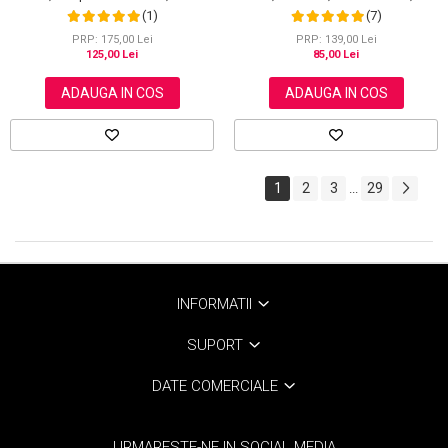
ml
(1)
(7)
PRP: 175,00 Lei
PRP: 139,00 Lei
125,00 Lei
85,00 Lei
ADAUGA IN COS
ADAUGA IN COS
1
2
3
29
...
INFORMATII
SUPORT
DATE COMERCIALE
URMARESTE-NE IN SOCIAL MEDIA