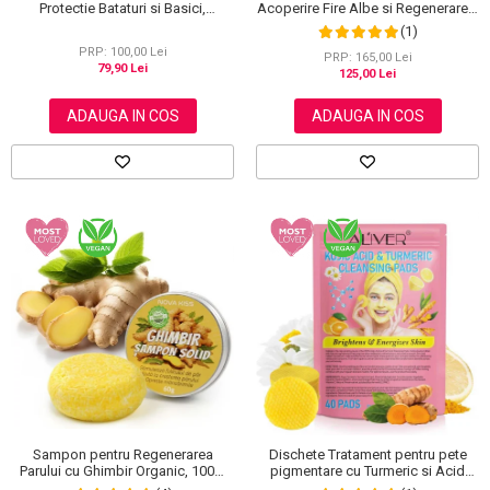
Acoperire Fire Albe si Regenerare 3
Protectie Bataturi si Basici,
in 1, #5 Dark Coffee, 500 ml
Rezistenti la Apa, Invizibili
(1)
PRP: 100,00 Lei
PRP: 165,00 Lei
79,90 Lei
125,00 Lei
ADAUGA IN COS
ADAUGA IN COS
Sampon pentru Regenerarea
Dischete Tratament pentru pete
Parului cu Ghimbir Organic, 100%
pigmentare cu Turmeric si Acid
Natural, 60 g
kojic, Curatare in profunzime,