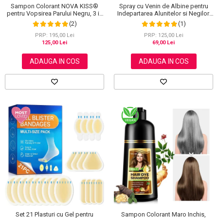
Sampon Colorant NOVA KISS®
Spray cu Venin de Albine pentru
pentru Vopsirea Parului Negru, 3 in
Indepartarea Alunitelor si Negilor,
1, Acoperire Fire Albe, 500 ml
NOVA KISS®, 60 ml
(2)
(1)
PRP: 195,00 Lei
PRP: 125,00 Lei
125,00 Lei
69,00 Lei
ADAUGA IN COS
ADAUGA IN COS
Sampon Colorant Maro Inchis,
Set 21 Plasturi cu Gel pentru