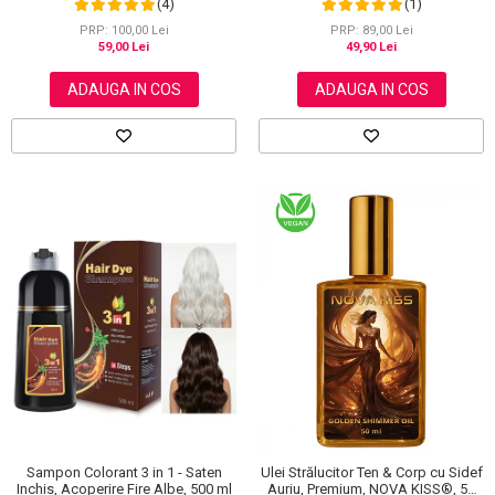
(4)
(1)
Aliver, 40 bucati
PRP: 100,00 Lei
PRP: 89,00 Lei
59,00 Lei
49,90 Lei
ADAUGA IN COS
ADAUGA IN COS
Sampon Colorant 3 in 1 - Saten
Ulei Strălucitor Ten & Corp cu Sidef
Inchis, Acoperire Fire Albe, 500 ml
Auriu, Premium, NOVA KISS®, 50