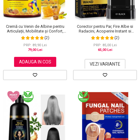
Cremă cu Venin de Albine pentru
Corector pentru Par, Fire Albe si
Articulații, Mobilitate și Confort,
Radacini, Acoperire Instant si
120 g
Rezistenta la Transfer, 20 g
(2)
(2)
PRP: 89,90 Lei
PRP: 85,00 Lei
79,00 Lei
65,00 Lei
ADAUGA IN COS
VEZI VARIANTE