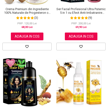
Ser Facial Profesional Ultra Puternic
Crema Premium din Ingrediente
5 in 1 cu Efect Anti-Imbatranire
100% Naturale de Progesteron ce
NOVA KISS®, 30 ml
amelioreaza Menstruatia sau
(9)
(3)
Menopauza, Elaimei 60 g
PRP: 200,00 Lei
PRP: 120,00 Lei
69,90 Lei
68,00 Lei
ADAUGA IN COS
ADAUGA IN COS