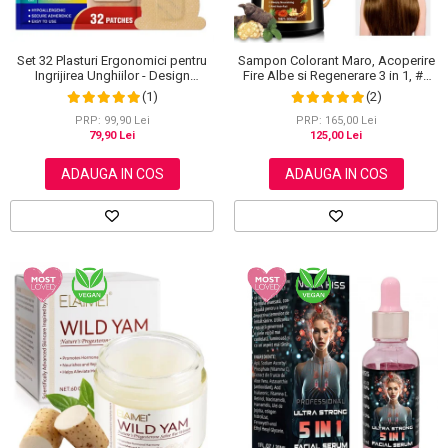
Set 32 Plasturi Ergonomici pentru
Sampon Colorant Maro, Acoperire
Ingrijirea Unghiilor - Design
Fire Albe si Regenerare 3 in 1, #2
Adaptabil si Protectie Intensa
Brown, 500 ml
(1)
(2)
Nocturna
PRP: 99,90 Lei
PRP: 165,00 Lei
79,90 Lei
125,00 Lei
ADAUGA IN COS
ADAUGA IN COS