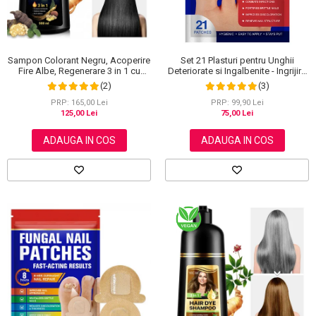
Sampon Colorant Negru, Acoperire
Set 21 Plasturi pentru Unghii
Fire Albe, Regenerare 3 in 1 cu
Deteriorate si Ingalbenite - Ingrijire
Ghimbir, 500 ml
Nocturna si Protectie
(2)
(3)
PRP: 165,00 Lei
PRP: 99,90 Lei
125,00 Lei
75,00 Lei
ADAUGA IN COS
ADAUGA IN COS