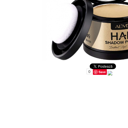
Uleiuri pentru Par
Uleiuri pentru Corp
Uleiuri Unghii / Cuticule
Uleiuri pentru Ten
Uleiuri Esentiale
INGRIJIRE TEN
0
Save