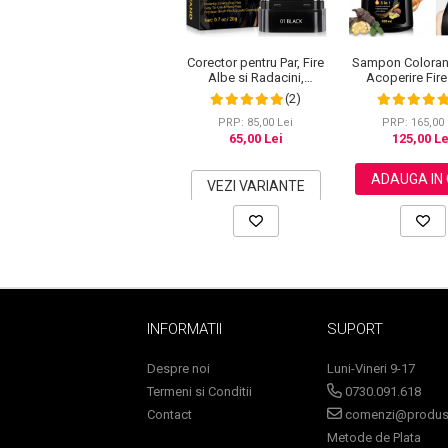
Corector pentru Par, Fire
Sampon Coloran
Albe si Radacini,
Acoperire Fire
Sampoane Colorante
Acoperire Instant si
Regenerare 3 i
(2)
Sampon
Rezistenta la Transfer, 20
Ghimbir, 50
g
PRP: 85,00 Lei
PRP: 165,00 
Anti-Cadere
65,00 Lei
125,00 Le
Anti-Matreata
ADAUGA IN
VEZI VARIANTE
Par Cret
Par Gras
Par Normal
Par Uscat / Deteriorat
Par Vopsit
Balsam si Masca
INFORMATII
SUPORT
Indreptare
Par Vopsit
Despre noi
Luni-Vineri 9-17
Termeni si Conditii
0730.091.618
Regenerare
Contact
comenzi@produse
Stralucire
Metode de Plata
Volum