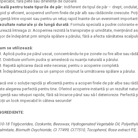
mpecabil, fără pete sau diferențe de culoare.
deală pentru toate tipurile de păr:
Indiferent de tipul de păr – drept, ondulat
apid și eficient, acoperind uniform firele de păr alb sau rădăcinile crescute. Po
rgență între vopsiri sau pentru un retuș rapid înainte de un eveniment important
ezultate naturale și de lungă durată:
Formula specială a pudrei colorante es
urează întreaga zi. Acoperirea rezistă la transpirație și umiditate, menținând asp
șor de îndepărtat prin simpla spălare a părului, fără a afecta sănătatea scalpului
um se utilizează:
Aplică pudra pe părul uscat, concentrându-te pe zonele cu fire albe sau rădă
Distribuie uniform pudra și amestecă cu nuanța naturală a părului.
Repetă aplicarea dacă este necesar, pentru o acoperire completă.
Îndepărtează pudra cu un șampon obișnuit la următoarea spălare a părului.
acă vrei o soluție rapidă și eficientă pentru a acoperi firele de păr albe sau răd
ste alegerea perfectă pentru tine. Oferind acoperire instantă și un rezultat natur
rgență sau retușuri rapide, fără să încarce părul sau să-l deterioreze. Perfectă p
bții un look impecabil în câteva secunde!
NGREDIENTE:
10-18 Triglycerides, Ozokerite, Beeswax, Hydrogenated Vegetable Oil, Polyethylen
almitate, Bismuth Oxychioride, CI 77499, CI77510, Tocopherol, Rose extract P.E,