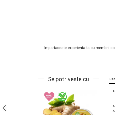
Impartaseste experienta ta cu membrii co
Masaj Facial si Drenaj Limfatic
Exfolianti si Masti
Gomaj si Exfoliere
Se potriveste cu
Des
Masti
Plasturi ochi / nas / frunte
P
Produse Curatare Ten
Demachiant si Apa Micelara
A
Gel de Curatare
a