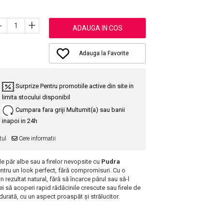
-
+
ADAUGA IN COS
Adauga la Favorite
Surprize
Pentru promotiile active din site in
limita stocului disponibil
Cumpara fara griji
Multumit(a) sau banii
inapoi in 24h
tul
Cere informatii
 de păr albe sau a firelor nevopsite cu
Pudra
pentru un look perfect, fără compromisuri. Cu o
rezultat natural, fără să încarce părul sau să-l
i să acoperi rapid rădăcinile crescute sau firele de
urată, cu un aspect proaspăt și strălucitor.