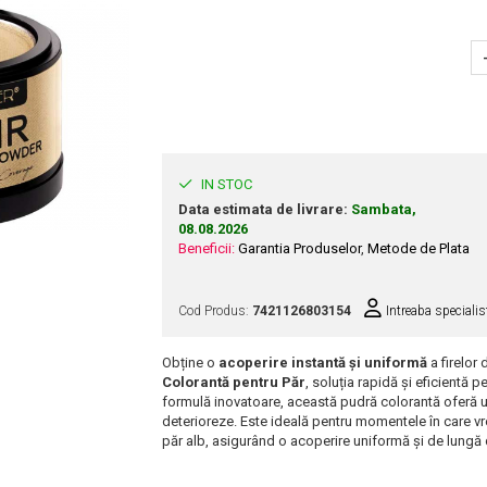
IN STOC
Data estimata de livrare:
Sambata,
08.08.2026
Beneficii:
Garantia Produselor
,
Metode de Plata
Cod Produs:
7421126803154
Intreaba specialis
Obține o
acoperire instantă și uniformă
a firelor
Colorantă pentru Păr
, soluția rapidă și eficientă 
formulă inovatoare, această pudră colorantă oferă un 
deterioreze. Este ideală pentru momentele în care vre
păr alb, asigurând o acoperire uniformă și de lungă d