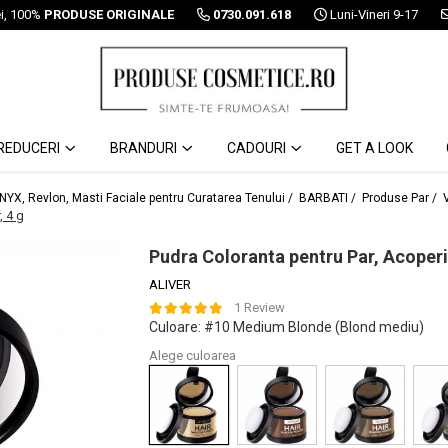
ei, 100%
PRODUSE ORIGINALE
0730.091.618
Luni-Vineri 9-17
REDUCERI
BRANDURI
CADOURI
GET A LOOK
 NYX, Revlon, Masti Faciale pentru Curatarea Tenului /
BARBATI /
Produse Par /
, 4 g
Pudra Coloranta pentru Par, Acoperir
ALIVER
1 Review
Culoare
: #10 Medium Blonde (Blond mediu)
Alege culoarea