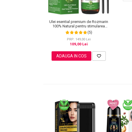
Pete
Ingrijire Gene
Ulei esential premium de Rozmarin
PAR
100% Natural pentru stimularea
cresterii parului, genelor, sprancenelor
(5)
sau unghiilor, NOVA KISS® 60 ml
PRP: 149,00 Lei
109,00 Lei
ADAUGA IN COS