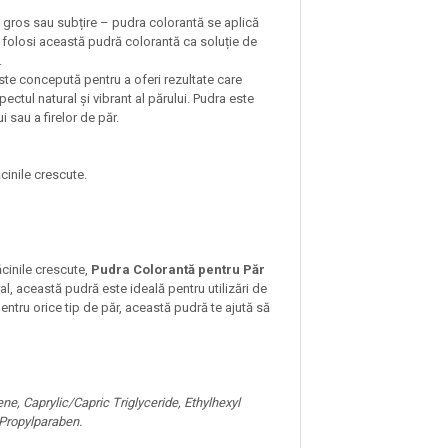
, gros sau subțire – pudra colorantă se aplică
ți folosi această pudră colorantă ca soluție de
.
te concepută pentru a oferi rezultate care
ectul natural și vibrant al părului. Pudra este
 sau a firelor de păr.
cinile crescute.
ăcinile crescute,
Pudra Colorantă pentru Păr
al, această pudră este ideală pentru utilizări de
entru orice tip de păr, această pudră te ajută să
e, Caprylic/Capric Triglyceride, Ethylhexyl
 Propylparaben.