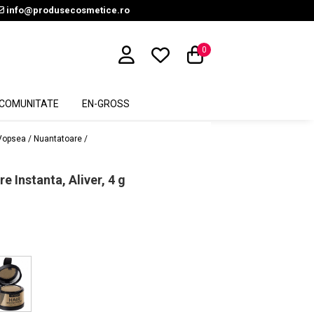
info@produsecosmetice.ro
0
COMUNITATE
EN-GROSS
Vopsea / Nuantatoare /
e Instanta, Aliver, 4 g