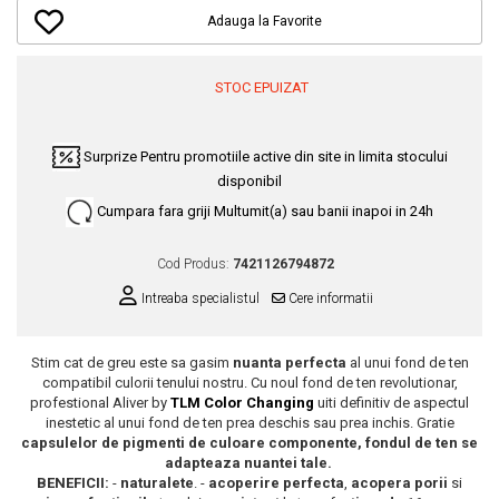
Dupa Plaja
Tus de Ochi
Buze
Volum
Unghii
Antirid
Adauga la Favorite
Intensificatoare
Rimel
Seturi Rujuri / Glossuri
Ingrijire par
Plasturi Pentru Cicatrici
Contur de Ochi
Pigmenti Machiaj
Fiole
Bureti de Baie
Creme de Noapte
STOC EPUIZAT
Solutii Ingrijire Gene
Serum-Elixir
Creme de Zi
Creme Ingrijire Cicatrici
Gene False
Uleiuri
Plasturi Antirid
Exfolianti / Scrub / Plasturi
Gene False
Surprize
Pentru promotiile active din site in limita stocului
Vopsea de Par
Serum / Elixir
disponibil
Glittere Ochi / Ten si Sclipici
Nuantatoare
Imperfectiuni
Cumpara fara griji
Multumit(a) sau banii inapoi in 24h
Sprancene
Vopsele
Iritatii
Creion Sprancene
Styling
Cod Produs:
7421126794872
Matifiant si Purifiant
Fard si Pudra de Sprancene
Fixativ
Intreaba specialistul
Cere informatii
Matifiere
Gel Sprancene
Gel si Ceara
Spray Fixare Machiaj
Mascara pentru Sprancene
Spuma
Stim cat de greu este sa gasim
nuanta perfecta
al unui fond de ten
Roseata
Vopsea Sprancene
Perii de Par si Piepteni
compatibil culorii tenului nostru. Cu noul fond de ten revolutionar,
Pete
profestional Aliver by
TLM Color Changing
uiti definitiv de aspectul
Buze
inestetic al unui fond de ten prea deschis sau prea inchis. Gratie
Creion Contur
Ingrijire Gene
capsulelor de pigmenti de culoare componente, fondul de ten se
adapteaza nuantei tale.
Lipgloss / Luciu buze
BENEFICII:
-
naturalete
. -
acoperire perfecta
,
acopera porii
si
Ruj