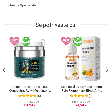
Intreaba Specialistul
Se potriveste cu
Crema Corectoare cu 45%
Ser Facial cu Turmeric pentru
Concentrat Activ Multi-Intens
Pete Pigmentare, Efect Anti-
pentru Pete Pigmentare cu
Imbatranire SEFUDUN, 30 ml
(5)
(9)
Niacinamide, Vitamina C si Acid
Hialuronic, NOVA KISS® Dark
PRP: 135,00 Lei
PRP: 99,00 Lei
Spot, 50 ml
115,00 Lei
69,00 Lei