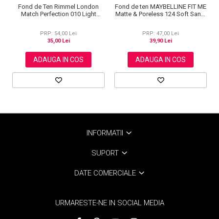
Fond de Ten Rimmel London
Fond de ten MAYBELLINE FIT ME
Match Perfection 010 Light
Matte & Poreless 124 Soft Sand,
Porcelain, 30 ml
30 ml
PRP: 54,00 Lei
PRP: 47,00 Lei
35,00 Lei
39,90 Lei
ADAUGA IN COS
ADAUGA IN COS
INFORMATII
SUPORT
DATE COMERCIALE
URMARESTE-NE IN SOCIAL MEDIA