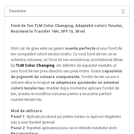
Descriere
Fond de Ten TLM Color Changing, Adaptabil culorii Tenului,
Rezistent la Transfer 16H, SPF 15, 30 ml
Stim cat de greu este sa gasim
nuanta perfecta
al unui fond de
ten compatibil culorii tenului nostru. Cu noul fond de ten ce isi
schimba culoarea, un fond de ten revolutionar, profestional Aliver
by
TLM Color Changing
uiti definitiv de aspectul inestetic al
unui fond de ten prea deschis sau prea inchis. Gratie
capsulelor
de pigmenti de culoare componente
, fondul de ten ce are o
culoare alba la inceput
se adapteaza ajustandu-se automat
culorii tenului tau
. Imediat dupa momentul aplicarii fondul de
ten, acesta isi modifica culoarea pentru a se potrivi perfect
nuantei tenului tau.
Mod de utilizare:
Pasul 1:
Aplicati produsul pe pielea curata cu ajutorul degetelor
sau a unui buretel special.
Pasul 2:
Repetati aplicarea pana cand obtineti rezultatul dorit.
Recomandare: