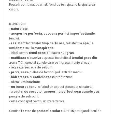
Poate fi combinat cu un alt fond de ten ajutand la ajustarea
culorii.
BENEFICII:
-
naturalete
.
-
acoperire perfecta
,
acopera porii
si
imperfectiunile
tenului.
-
rezistent
la transfer
timp de 16 ore
, rezistent la
apa, la
umiditate
sau la
transpiratie
.
- ideal pentru
tenul sensibil
sau
tenul gras
.
-
matifiaza
si rezolva aspectul inestetic al
tenului gras din
zona T
(in special zonele care se ingrasa: frunte si nas).
- regleaza secretia de
sebum
.
-
protejeaza
pielea de factorii poluanti din mediu.
-
hidrateaza
si
catifeleaza
in profunzime.
- ofera
luminozitate
.
-
nu incarca tenul
oferind un aspect proaspat si natural.
- are rol si de
corector acoperind perfect cearcanele
sau
pungile de sub ochi.
- este conceput pentru utilizare zilnica.
Contine
factor de protectie solara SPF 15
protejand tenul de