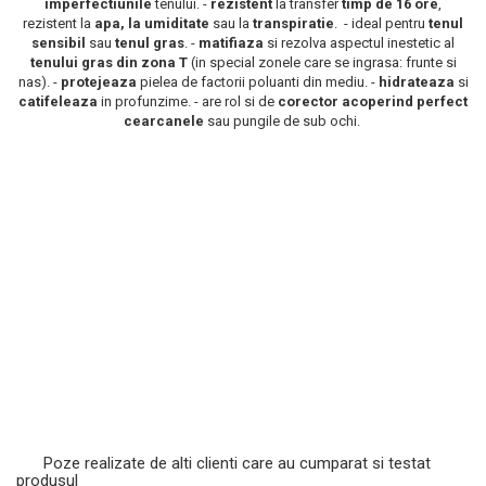
imperfectiunile
tenului. -
rezistent
la transfer
timp de 16 ore
,
rezistent la
apa, la umiditate
sau la
transpiratie
. - ideal pentru
tenul
Scrub / Balsam de buze
sensibil
sau
tenul gras
. -
matifiaza
si rezolva aspectul inestetic al
Netestate pe Animale
tenului gras din zona T
(in special zonele care se ingrasa: frunte si
nas). -
protejeaza
pielea de factorii poluanti din mediu. -
hidrateaza
si
catifeleaza
in profunzime. - are rol si de
corector acoperind perfect
cearcanele
sau pungile de sub ochi.
Poze realizate de alti clienti care au cumparat si testat
produsul