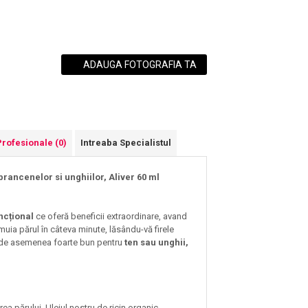
ADAUGA FOTOGRAFIA TA
Profesionale
(0)
Intreaba Specialistul
rancenelor si unghiilor, Aliver 60 ml
uncțional
ce oferă beneficii extraordinare, avand
nmuia părul în câteva minute, lăsându-vă firele
te de asemenea foarte bun pentru
ten sau unghii,
ea părului. Uleiul nostru de ricin organic