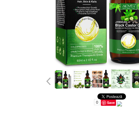
Uleiuri pentru Par
Uleiuri pentru Corp
Uleiuri Unghii / Cuticule
Uleiuri pentru Ten
Uleiuri Esentiale
INGRIJIRE TEN
0
Save