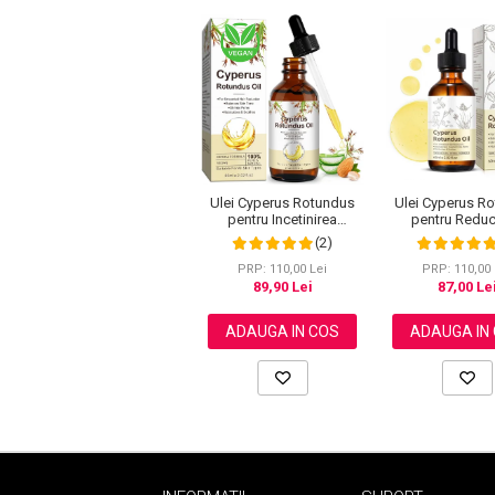
Ulei Cyperus Rotundus
Ulei Cyperus R
pentru Incetinirea
pentru Reduc
Cresterii Firelor de Par,
Cresterii Parului
(2)
Formula 100% Naturala,
100% Formula Na
NOVA KISS®, 60 ml
NOVA KISS®, 
PRP: 110,00 Lei
PRP: 110,00 
89,90 Lei
87,00 Le
ADAUGA IN COS
ADAUGA IN
Baie si Relaxare
Sapunuri
Saruri si Perle
Uleiuri
Creme si Lotiuni