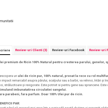
munitatii
Review-uri Clienti
(3)
Review-uri Facebook
Review-uri 
criere
lei premium de Ricin 100% Natural pentru cresterea parului, genelor, sp
escopera un
ulei de ricin pur, 100% natural, presat la rece cu rol multif
n impact remarcabil asupra părului, scalpului sau a barbii, va reînnoi, întări și î
oi, strălucitoare și revigorate. Este potrivit si pentru gene sau sprancene. Es
timuland imbunatatirea circulatiei sangelui.
ara parabeni, fara parfum. Doar 100% Ulei pur de ricin.
ENEFICII PAR:
aceți părul să crească mai gros într-o perioadă scurtă de timp și preveniți căder