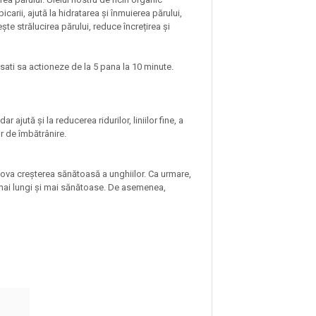
carii, ajută la hidratarea și înmuierea părului,
e strălucirea părului, reduce încrețirea și
sati sa actioneze de la 5 pana la 10 minute.
ajută și la reducerea ridurilor, liniilor fine, a
r de îmbătrânire.
romova creșterea sănătoasă a unghiilor. Ca urmare,
 mai lungi și mai sănătoase. De asemenea,