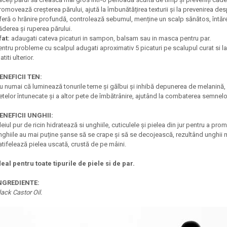
romovează creșterea părului, ajută la îmbunătățirea texturii și la prevenirea despi
feră o hrănire profundă, controlează sebumul, menține un scalp sănătos, întăreșt
ăderea și ruperea părului.
fat:
adaugati cateva picaturi in sampon, balsam sau in masca pentru par.
entru probleme cu scalpul adugati aproximativ 5 picaturi pe scalupul curat si la
atiti ulterior.
ENEFICII TEN:
u numai că luminează tonurile terne și gălbui și inhibă depunerea de melanină, dar 
etelor întunecate și a altor pete de îmbătrânire, ajutând la combaterea semnelo
ENEFICII UNGHII:
leiul pur de ricin hidratează si unghiile, cuticulele și pielea din jur pentru a p
nghiile au mai puține șanse să se crape și să se decojească, rezultând unghii
atifelează pielea uscată, crustă de pe mâini.
deal pentru toate tipurile de piele si de par.
NGREDIENTE:
lack Castor Oil.