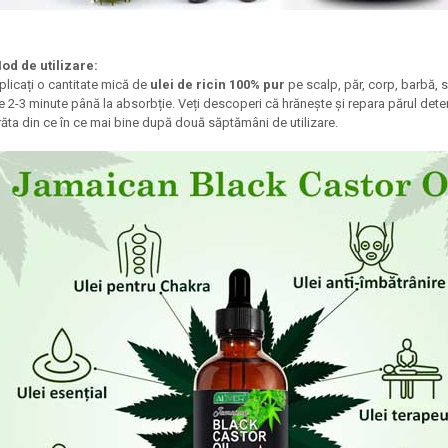
od de utilizare:
plicați o cantitate mică de
ulei de ricin 100% pur
pe scalp, păr, corp, barbă,
e 2-3 minute până la absorbție. Veți descoperi că hrănește și repara părul deterio
răta din ce în ce mai bine după două săptămâni de utilizare.​