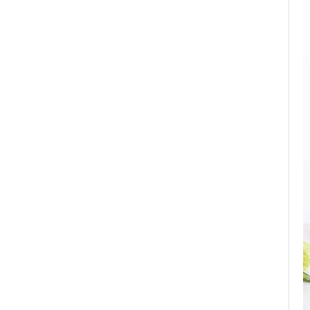
Pete
Ingrijire Gene
PAR