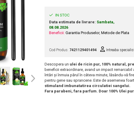
IN STOC
Data estimata de livrare:
Sambata,
08.08.2026
Beneficii:
Garantia Produselor
,
Metode de Plata
Cod Produs:
7421129401494
Intreaba specialis
Descopera un
ulei de ricin pur, 100% natural, pr
beneficii extraordinare, avand un impact remarcabil as
întări și înmuia părul în câteva minute, lăsându-vă fire
pentru gene sau sprancene. Este de asemenea foart
stimuland imbunatatirea circulatiei sangelui.
Fara parabeni, fara parfum. Doar 100% Ulei pur