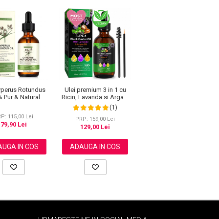
yperus Rotundus
Ulei premium 3 in 1 cu
 Pur & Natural
Ricin, Lavanda si Argan,
ru Incetinirea
100% Natural pentru
(1)
ii Parului Nedorit,
cresterea parului, tratarea
P: 115,00 Lei
60 ml
scalpului si pielii, Aliver
PRP: 159,00 Lei
79,90 Lei
60 ml
129,00 Lei
UGA IN COS
ADAUGA IN COS