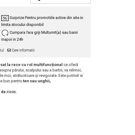
Surprize
Pentru promotiile active din site in
limita stocului disponibil
Cumpara fara griji
Multumit(a) sau banii
inapoi in 24h
tul
Cere informatii
esat la rece cu rol multifuncțional
ce oferă
upra părului, scalpului sau a barbii, va reînnoi,
le moi, strălucitoare și revigorate. Este potrivit si
e bun pentru
ten sau unghii,
 de ricin.