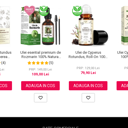
Ulei de Cyperus
otundus
Ulei esential premium de
Ulei C
Rotundus, Roll-On 100%
erea
Rozmarin 100% Natural
100%
Natural pentru Reducerea
 Nedorit,
pentru stimularea
pent
(4)
(5)
Cresterii Parului Nedorit,
turala,
cresterii parului, genelor,
Crester
PRP: 129,00 Lei
PR
60 ml
60 ml
sprancenelor sau
Lei
PRP: 149,00 Lei
79,90 Lei
unghiilor, NOVA KISS®
i
109,00 Lei
60 ml
ADAUGA IN COS
 COS
ADAUGA IN COS
ADA