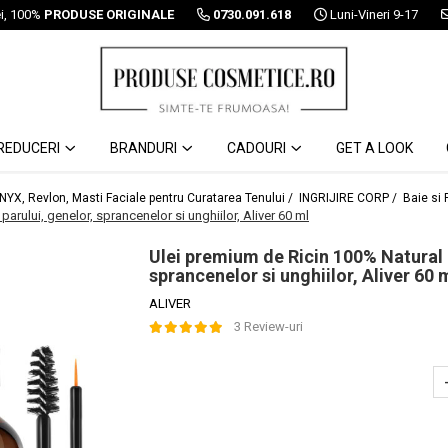
ei, 100%
PRODUSE ORIGINALE
0730.091.618
Luni-Vineri 9-17
REDUCERI
BRANDURI
CADOURI
GET A LOOK
 NYX, Revlon, Masti Faciale pentru Curatarea Tenului /
INGRIJIRE CORP /
Baie si 
arului, genelor, sprancenelor si unghiilor, Aliver 60 ml
Ulei premium de Ricin 100% Natural 
sprancenelor si unghiilor, Aliver 60 
ALIVER
3 Review-uri