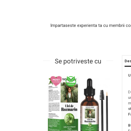
Impartaseste experienta ta cu membrii co
Se potriveste cu
Des
Masaj Facial si Drenaj Limfatic
U
Exfolianti si Masti
Gomaj si Exfoliere
D
Masti
u
Plasturi ochi / nas / frunte
m
s
Produse Curatare Ten
F
Demachiant si Apa Micelara
Gel de Curatare
B
F