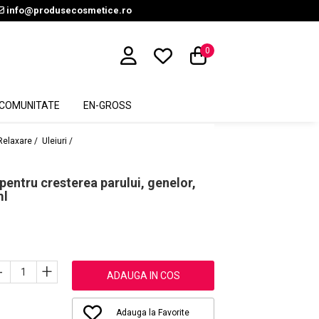
info@produsecosmetice.ro
0
COMUNITATE
EN-GROSS
Relaxare /
Uleiuri /
pentru cresterea parului, genelor,
ml
-
+
ADAUGA IN COS
Adauga la Favorite