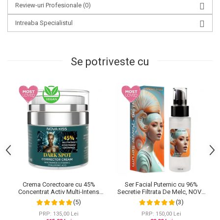
Review-uri Profesionale
(0)
Intreaba Specialistul
Se potriveste cu
Crema Corectoare cu 45%
Ser Facial Puternic cu 96%
Concentrat Activ Multi-Intens
Secretie Filtrata De Melc, NOVA
pentru Pete Pigmentare cu
KISS® Snail 96 Power Serum,
(5)
(3)
Niacinamide, Vitamina C si Acid
100 ml
Hialuronic, NOVA KISS® Dark
PRP: 135,00 Lei
PRP: 150,00 Lei