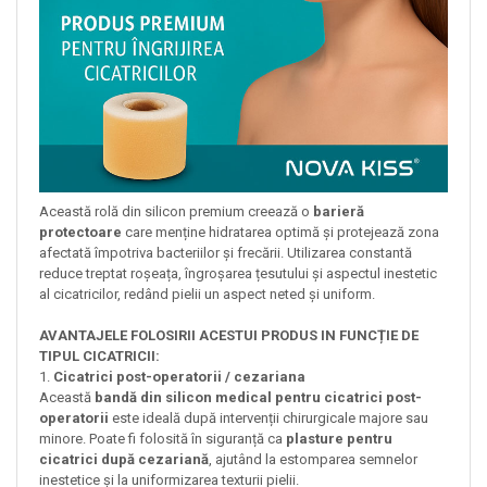
Această rolă din silicon premium creează o
barieră
protectoare
care menține hidratarea optimă și protejează zona
afectată împotriva bacteriilor și frecării. Utilizarea constantă
reduce treptat roșeața, îngroșarea țesutului și aspectul inestetic
al cicatricilor, redând pielii un aspect neted și uniform.
AVANTAJELE FOLOSIRII ACESTUI PRODUS IN FUNCȚIE DE
TIPUL CICATRICII:
1.
Cicatrici post-operatorii / cezariana
Această
bandă din silicon medical pentru cicatrici post-
operatorii
este ideală după intervenții chirurgicale majore sau
minore. Poate fi folosită în siguranță ca
plasture pentru
cicatrici după cezariană
, ajutând la estomparea semnelor
inestetice și la uniformizarea texturii pielii.