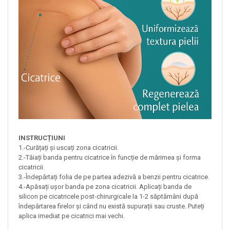
INSTRUCȚIUNI
1.-Curățați și uscați zona cicatricii.
2.-Tăiați banda pentru cicatrice în funcție de mărimea și forma
cicatricii.
3.-Îndepărtați folia de pe partea adezivă a benzii pentru cicatrice.
4.-Apăsați ușor banda pe zona cicatricii. Aplicați banda de
silicon pe cicatricele post-chirurgicale la 1-2 săptămâni după
îndepărtarea firelor și când nu există supurații sau cruste. Puteți
aplica imediat pe cicatrici mai vechi.