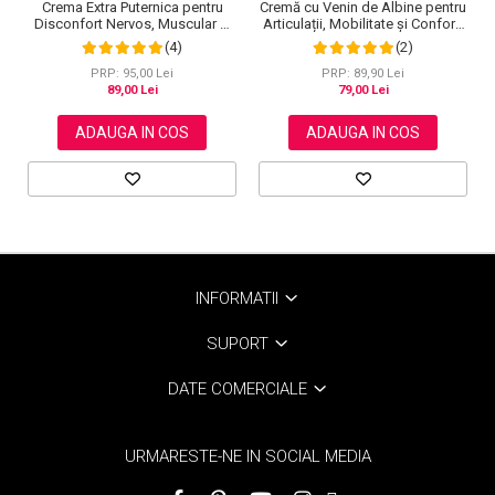
Cremă cu Venin de Albine pentru
Crema Extra Puternica pentru
Articulații, Mobilitate și Confort,
Disconfort Nervos, Muscular si
120 g
Articular, 120 g
(2)
(4)
PRP: 89,90 Lei
PRP: 95,00 Lei
79,00 Lei
89,00 Lei
ADAUGA IN COS
ADAUGA IN COS
INFORMATII
SUPORT
DATE COMERCIALE
URMARESTE-NE IN SOCIAL MEDIA