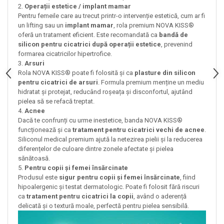
2.
Operații estetice / implant mamar
Pentru femeile care au trecut printr-o intervenție estetică, cum ar fi
un lifting sau un
implant mamar
, rola premium NOVA KISS®
oferă un tratament eficient. Este recomandată ca
bandă de
silicon pentru cicatrici după operații estetice
, prevenind
formarea cicatricilor hipertrofice.
3.
Arsuri
Rola NOVA KISS® poate fi folosită și ca
plasture din silicon
pentru cicatrici de arsuri
. Formula premium menține un mediu
hidratat și protejat, reducând roșeața și disconfortul, ajutând
pielea să se refacă treptat.
4.
Acnee
Dacă te confrunți cu urme inestetice, banda NOVA KISS®
funcționează și ca
tratament pentru cicatrici vechi de acnee
.
Siliconul medical premium ajută la netezirea pielii și la reducerea
diferențelor de culoare dintre zonele afectate și pielea
sănătoasă.
5.
Pentru copii și femei însărcinate
Produsul este
sigur pentru copii și femei însărcinate
, fiind
hipoalergenic și testat dermatologic. Poate fi folosit fără riscuri
ca
tratament pentru cicatrici la copii
, având o aderență
delicată și o textură moale, perfectă pentru pielea sensibilă.