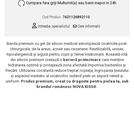
Cumpara fara griji
Multumit(a) sau banii inapoi in 24h
Scrub / Balsam de buze
Netestate pe Animale
Cod Produs:
7421126892110
Intreaba specialistul
Cere informatii
Banda premium cu gel de silicon medical estompează cicatricile post-
chirurgicale, de la arsuri, acnee sau cezariene. Reutilizabilă, unisex,
hipoalergenică și sigură pentru copii și femei însărcinate. Această rolă
din silicon premium creează o
barieră protectoare
care menține
hidratarea optimă și protejează zona afectată împotriva bacteriilor și
frecării. Utilizarea constantă reduce treptat roșeața, îngroșarea țesutului
și aspectul inestetic al cicatricilor, redând pielii un aspect neted și
uniform.
Produs premium, creat cu dragoste pentru pielea ta, sub
brandul românesc NOVA KISS®.