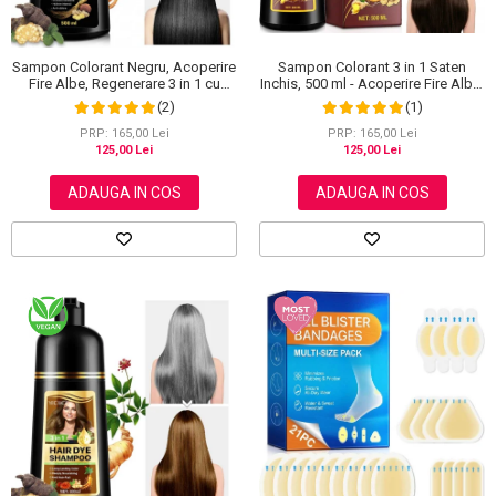
Sampon Colorant 3 in 1 Saten
Sampon Colorant Negru, Acoperire
Inchis, 500 ml - Acoperire Fire Albe,
Fire Albe, Regenerare 3 in 1 cu
Hranire si Anti-Cadere
Ghimbir, 500 ml
(1)
(2)
PRP: 165,00 Lei
PRP: 165,00 Lei
125,00 Lei
125,00 Lei
ADAUGA IN COS
ADAUGA IN COS