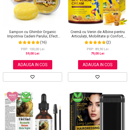
Sampon cu Ghimbir Organic
Cremă cu Venin de Albine pentru
Impotriva Caderii Parului, Efect
Articulații, Mobilitate și Confort,
Regenerator, 100% Natural, NOVA
120 g
(16)
(2)
KISS® 60 g
PRP: 100,00 Lei
PRP: 89,90 Lei
59,00 Lei
79,00 Lei
ADAUGA IN COS
ADAUGA IN COS