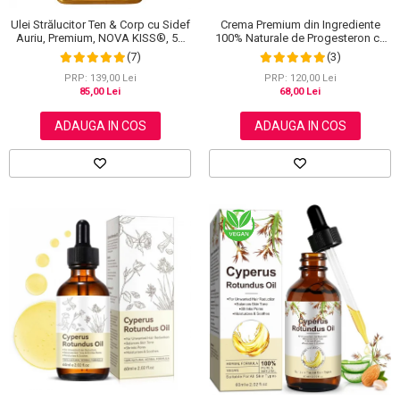
Crema Premium din Ingrediente
Ulei Strălucitor Ten & Corp cu Sidef
100% Naturale de Progesteron ce
Auriu, Premium, NOVA KISS®, 50
amelioreaza Menstruatia sau
ml
(3)
(7)
Menopauza, Elaimei 60 g
PRP: 120,00 Lei
PRP: 139,00 Lei
68,00 Lei
85,00 Lei
ADAUGA IN COS
ADAUGA IN COS