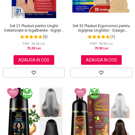
Set 21 Plasturi pentru Unghii
Set 32 Plasturi Ergonomici pentru
Deteriorate si Ingalbenite - Ingrijire
Ingrijirea Unghiilor - Design
Nocturna si Protectie
Adaptabil si Protectie Intensa
(3)
(1)
Nocturna
PRP: 99,90 Lei
PRP: 99,90 Lei
75,00 Lei
79,90 Lei
ADAUGA IN COS
ADAUGA IN COS