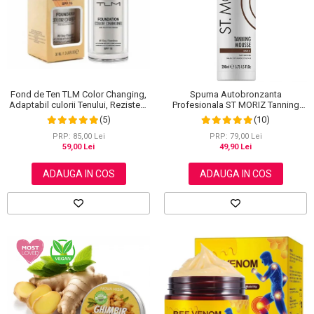
Scrub / Balsam de buze
Netestate pe Animale
Fond de Ten TLM Color Changing,
Spuma Autobronzanta
Adaptabil culorii Tenului, Rezistent
Profesionala ST MORIZ Tanning
la Transfer 16H, SPF 15, 30 ml
Mousse, Efect instant, Dark, 200 ml
(5)
(10)
PRP: 85,00 Lei
PRP: 79,00 Lei
59,00 Lei
49,90 Lei
ADAUGA IN COS
ADAUGA IN COS