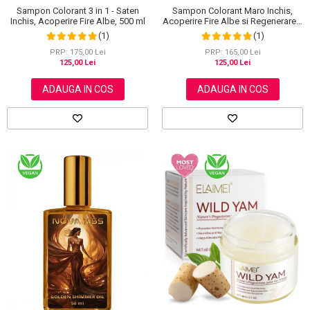
Sampon Colorant 3 in 1 - Saten
Sampon Colorant Maro Inchis,
Inchis, Acoperire Fire Albe, 500 ml
Acoperire Fire Albe si Regenerare 3
in 1, #5 Dark Coffee, 500 ml
(1)
(1)
PRP: 175,00 Lei
PRP: 165,00 Lei
125,00 Lei
125,00 Lei
ADAUGA IN COS
ADAUGA IN COS