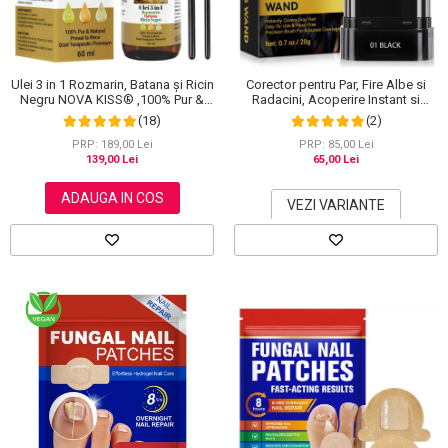
Ulei 3 in 1 Rozmarin, Batana și Ricin
Corector pentru Par, Fire Albe si
Negru NOVA KISS® ,100% Pur &
Radacini, Acoperire Instant si
Natural, Grad Terapeutic Premium,
Rezistenta la Transfer, 20 g
(18)
(2)
pentru Cresterea Parului, Tratarea
Scalpului si Pielii, 60 ml
PRP: 189,00 Lei
PRP: 85,00 Lei
139,00 Lei
65,00 Lei
ADAUGA IN COS
VEZI VARIANTE