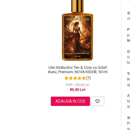
Lotiune Tonica
Hidratare
S
Contur de Ochi
o
Creme de Noapte
P
Creme de Zi
p
Serum / Elixir
M
Antirid
O
Contur de Ochi
S
Creme de Noapte
h
Ulei Strălucitor Ten & Corp cu Sidef
Creme de Zi
Auriu, Premium, NOVA KISS®, 50 ml
T
Plasturi Antirid
(7)
n
a
Serum / Elixir
PRP: 139,00 Lei
85,00 Lei
Imperfectiuni
A
Iritatii
ADAUGA IN COS
N
Matifiant si Purifiant
S
Matifiere
S
Spray Fixare Machiaj
P
s
Roseata