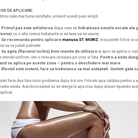
OD DE APLICARE:
btine cele mai bune rezultate, urmand acesti pasi simpli:
. Primul pas este exfolierea
dupa care se
hidrateaza zonele uscate ale pi
lezne)
cu o alta crema hidratanta si se lasa sa se usuce.
. Se recomanda pentru aplicare
manusa ST. MORIZ
, insa puteti folosi si
ara sa va patati palmele.
. Se agita (flaconul inchis) bine inainte de utilizare
si apoi se aplica o c
e intinde uniform, intr-o miscare circulara pe corp si fata.
Pentru a evita dung
and se aplica pe aceste zone – pentru o deschidere mai mare
.
. Efectul este instant, fara sa trebuiasca sa mai asteptati. Sunteti gata sa
uteti face dus fara nicio problema dupa 4-6 ore. Folositi apa calduta pentru a e
cesta exista. Autobronzantul nu se sterge la apa insa dupa dusuri repetate acest
eaplicat.