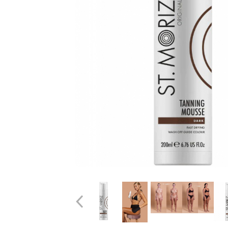
Uleiuri pentru Par
Uleiuri pentru Corp
Uleiuri Unghii / Cuticule
Uleiuri pentru Ten
Uleiuri Esentiale
INGRIJIRE TEN