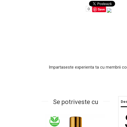
0
Save
Impartaseste experienta ta cu membrii co
Masaj Facial si Drenaj Limfatic
Exfolianti si Masti
Gomaj si Exfoliere
Masti
Plasturi ochi / nas / frunte
Se potriveste cu
Des
Produse Curatare Ten
Demachiant si Apa Micelara
Gel de Curatare