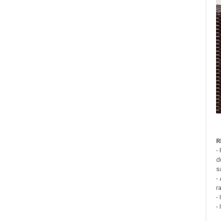
Sampoane Colorante
Sampon
Anti-Cadere
Anti-Matreata
Par Cret
Par Gras
Par Normal
Par Uscat / Deteriorat
R
Par Vopsit
-
Balsam si Masca
d
Indreptare
s
-
Par Vopsit
r
Regenerare
-
-
Stralucire
Volum