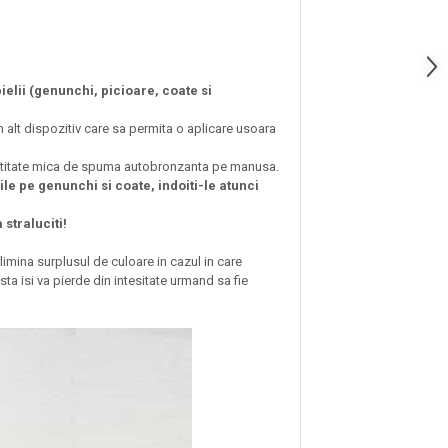
elii (genunchi, picioare, coate si
 un alt dispozitiv care sa permita o aplicare usoara
antitate mica de spuma autobronzanta pe manusa.
ile pe genunchi si coate, indoiti-le atunci
 straluciti!
limina surplusul de culoare in cazul in care
a isi va pierde din intesitate urmand sa fie