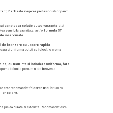
tant, Dark
este alegerea profesionistilor pentru
a mai sanatoasa solutie autobronzanta
atat
a sensibila sau iritata, astfel
formula ST
ile insarcinate
.
nti de bronzare cu uscare rapida
.
soara si uniforma puteti sa folositi o crema
da, cu usurinta si intindere uniforma, fara
e spuma folosita precum si de frecventa
oare este recomandat folosirea unei lotiuni cu
lor solare.
 pe pielea curata si exfoliata. Recomandat este