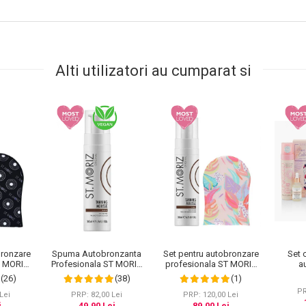
Alti utilizatori au cumparat si
Spuma Autobronzanta
bronzare
Set pentru autobronzare
Set 
Profesionala ST MORIZ
T MORIZ
profesionala ST MORIZ
a
Instant Tanning Mousse -
k si
cu Spuma Dark si
profes
(38)
(26)
(1)
Dark, 200 ml
0 ml
Manusa Sunkissed,
Pure Gl
PR
Hawaiian Edition
Set
PRP: 82,00 Lei
Lei
PRP: 120,00 Lei
Ingre
49,90 Lei
i
89,00 Lei