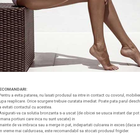
ECOMANDARI:
 Pentru a evita patarea, nu lasati produsul sa intre in contact cu covorul, mobilier
upa reaplicare. Orice scurgere trebuie curatata imediat. Poate pata parul deschis
a evitati contactul cu acestea.
 Asigurati-va ca solutia bronzanta s-a uscat (de obicei se usuca instant dar pot e
amana portiuni care inca nu sunt uscate) in
 Inainte de va imbraca sau a merge in pat, indepartati culoarea in exces (daca 
 In vreme mai calduroasa, este recomandabil sa stocati produsul frigider.