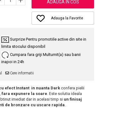
-
+
ADAUGA IN COS
Adauga la Favorite
Surprize
Pentru promotiile active din site in
limita stocului disponibil
Cumpara fara griji
Multumit(a) sau banii
inapoi in 24h
ul
Cere informatii
 efect Instant
in nuanta Dark
confera pielii
,
fara expunere la soare
.
Este solutia ideala
tinut imediat dar in acelasi timp si
un finisaj
nti de bronzare cu uscare rapida
.