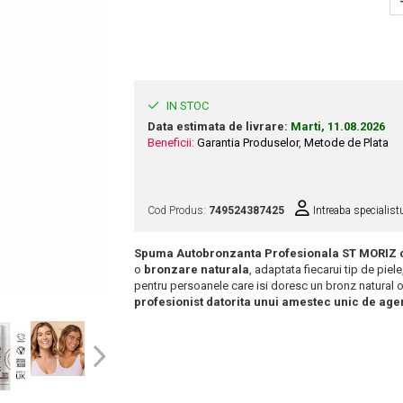
IN STOC
Data estimata de livrare:
Marti, 11.08.2026
Beneficii:
Garantia Produselor
,
Metode de Plata
Cod Produs:
749524387425
Intreaba specialist
Spuma Autobronzanta Profesionala ST MORIZ cu
o
bronzare naturala
, adaptata fiecarui tip de piele
pentru persoanele care isi doresc un bronz natural ob
profesionist datorita unui amestec unic de age