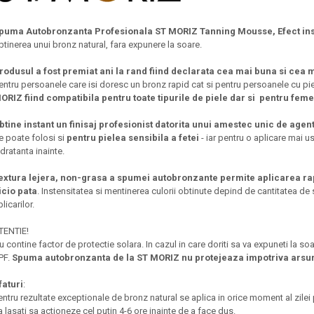
puma Autobronzanta Profesionala ST MORIZ Tanning Mousse, Efect ins
btinerea unui bronz natural, fara expunere la soare.
rodusul a fost premiat ani la rand fiind declarata cea mai buna si ce
entru persoanele care isi doresc un bronz rapid cat si pentru persoanele cu piele
ORIZ fiind compatibila pentru toate tipurile de piele dar si
pentru feme
btine instant un finisaj profesionist datorita unui amestec unic de age
e poate folosi si
pentru pielea sensibila a fetei
- iar pentru o aplicare mai u
idratanta inainte.
extura lejera, non-grasa a spumei autobronzante permite aplicarea rapi
icio pata
. Instensitatea si mentinerea culorii obtinute depind de cantitatea d
plicarilor.
TENTIE!
u contine factor de protectie solara. In cazul in care doriti sa va expuneti la s
PF.
Spuma autobronzanta de la ST MORIZ nu protejeaza impotriva arsuri
faturi
:
entru rezultate exceptionale de bronz natural se aplica in orice moment al zilei
a lasati sa actioneze cel putin 4-6 ore inainte de a face dus.