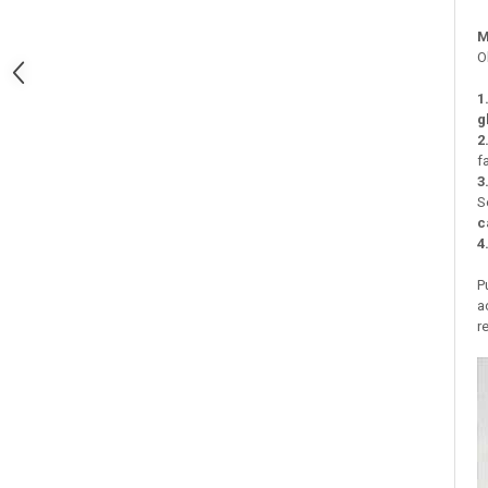
Pete
M
Ingrijire Gene
O
PAR
1
g
2
f
3
S
c
4
P
a
r