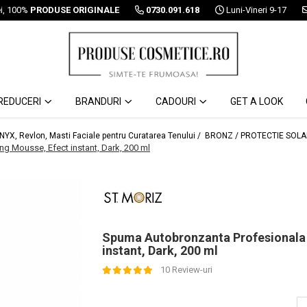
ei, 100%
PRODUSE ORIGINALE
0730.091.618
Luni-Vineri 9-17
REDUCERI
BRANDURI
CADOURI
GET A LOOK
 NYX, Revlon, Masti Faciale pentru Curatarea Tenului /
BRONZ / PROTECTIE SOLA
 Mousse, Efect instant, Dark, 200 ml
Spuma Autobronzanta Profesionala
instant, Dark, 200 ml
10 Review-uri