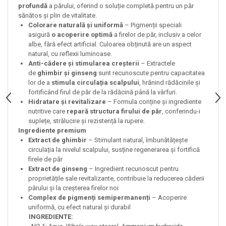
profundă
a părului, oferind o soluție completă pentru un păr
sănătos și plin de vitalitate.
Colorare naturală și uniformă
– Pigmenții speciali
asigură
o acoperire optimă
a firelor de păr, inclusiv a celor
albe, fără efect artificial. Culoarea obținută are un aspect
natural, cu reflexii luminoase.
Anti-cădere și stimularea creșterii
– Extractele
de
ghimbir și ginseng
sunt recunoscute pentru capacitatea
lor de a
stimula circulația scalpului
, hrănind rădăcinile și
fortificând firul de păr de la rădăcină până la vârfuri.
Hidratare și revitalizare
– Formula conține și ingrediente
nutritive care
repară structura firului de păr
, conferindu-i
suplețe, strălucire și rezistență la rupere.
Ingrediente premium
Extract de ghimbir
– Stimulant natural, îmbunătățește
circulația la nivelul scalpului, susține regenerarea și fortifică
firele de păr
Extract de ginseng
– Ingredient recunoscut pentru
proprietățile sale revitalizante, contribuie la reducerea căderii
părului și la creșterea firelor noi
Complex de pigmenți semipermanenți
– Acoperire
uniformă, cu efect natural și durabil
INGREDIENTE: