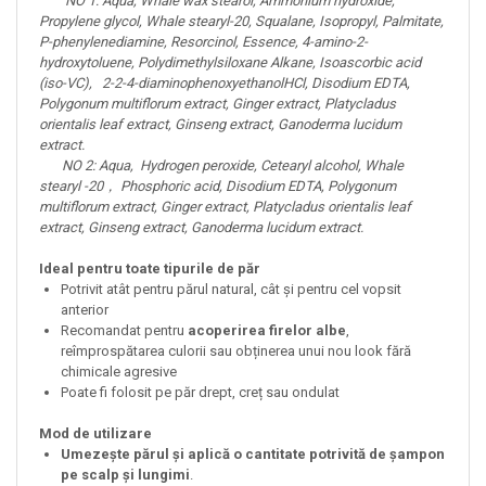
NO 1: Aqua, Whale wax stearol, Ammonium hydroxide,
Propylene glycol, Whale stearyl-20, Squalane, Isopropyl, Palmitate,
P-phenylenediamine, Resorcinol, Essence, 4-amino-2-
hydroxytoluene, Polydimethylsiloxane Alkane, Isoascorbic acid
(iso-VC), 2-2-4-diaminophenoxyethanolHCl, Disodium EDTA,
Polygonum multiflorum extract, Ginger extract, Platycladus
orientalis leaf extract, Ginseng extract, Ganoderma lucidum
extract.
NO 2: Aqua, Hydrogen peroxide, Cetearyl alcohol, Whale
stearyl -20， Phosphoric acid, Disodium EDTA, Polygonum
multiflorum extract, Ginger extract, Platycladus orientalis leaf
extract, Ginseng extract, Ganoderma lucidum extract.
Ideal pentru toate tipurile de păr
Potrivit atât pentru părul natural, cât și pentru cel vopsit
anterior
Recomandat pentru
acoperirea firelor albe
,
reîmprospătarea culorii sau obținerea unui nou look fără
chimicale agresive
Poate fi folosit pe păr drept, creț sau ondulat
Mod de utilizare
Umezește părul și aplică o cantitate potrivită de șampon
pe scalp și lungimi
.