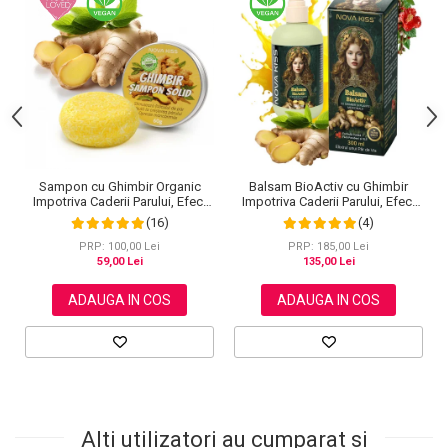
Sampon cu Ghimbir Organic
Balsam BioActiv cu Ghimbir
Impotriva Caderii Parului, Efect
Impotriva Caderii Parului, Efect
Regenerator, 100% Natural,
Regenerator si Densificator,
(16)
(4)
NOVA KISS® 60 g
Revitalizeaza in Profunzime,
Premium, NOVA KISS®, 300 ml
PRP: 100,00 Lei
PRP: 185,00 Lei
59,00 Lei
135,00 Lei
ADAUGA IN COS
ADAUGA IN COS
Alti utilizatori au cumparat si