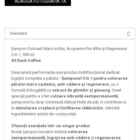
ADAUGA FOTOGRAFIA TA
Descriere
Șampon Colorant Maro Inchis, Acoperire Fire Albe și Regenerare
3 în 1, 500 ml
#5 Dark Coffee
Descoperă performanța unui produs multifuncțional dedicat
îngrijirii complete a părului -
Șamponul 3 în 1 pentru colorarea
părului maro castaniu, anti-cădere și regenerare
, cu o
formulă îmbogățită cu
extract de ghimbir și ginseng
. Creat
special pentru a oferi
culoare vibrantă semipermanentă
,
șamponul nu doar colorează delicat firele de păr, ci contribuie și
la
stimularea creșterii și fortifierea rădăcinilor
, datorită
ingredientelor active din compoziție.
3 funcții esențiale într-un singur produs
Acest șampon inovator îmbină
colorarea
semipermanentă
,
îngrijirea anti-cădere
și
regenerarea