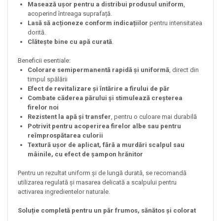
Masează ușor pentru a distribui produsul uniform
,
acoperind întreaga suprafață.
Lasă să acționeze conform indicațiilor
pentru intensitatea
dorită.
Clătește bine cu apă curată
.
Beneficii esentiale:
Colorare semipermanentă rapidă și uniformă
, direct din
timpul spălării
Efect de revitalizare și întărire a firului de păr
Combate căderea părului și stimulează creșterea
firelor noi
Rezistent la apă și transfer
, pentru o culoare mai durabilă
Potrivit pentru acoperirea firelor albe sau pentru
reîmprospătarea culorii
Textură ușor de aplicat, fără a murdări scalpul sau
mâinile, cu efect de șampon hrănitor
Pentru un rezultat uniform și de lungă durată, se recomandă
utilizarea regulată și masarea delicată a scalpului pentru
activarea ingredientelor naturale.
Soluție completă pentru un păr frumos, sănătos și colorat