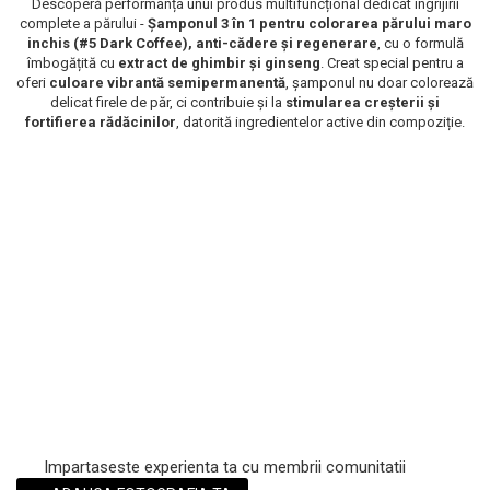
Descoperă performanța unui produs multifuncțional dedicat îngrijirii
complete a părului -
Șamponul 3 în 1 pentru colorarea părului maro
Scrub / Balsam de buze
inchis (
#5 Dark Coffee
), anti-cădere și regenerare
, cu o formulă
Netestate pe Animale
îmbogățită cu
extract de ghimbir și ginseng
. Creat special pentru a
oferi
culoare vibrantă semipermanentă
, șamponul nu doar colorează
delicat firele de păr, ci contribuie și la
stimularea creșterii și
fortifierea rădăcinilor
, datorită ingredientelor active din compoziție.
Impartaseste experienta ta cu membrii comunitatii