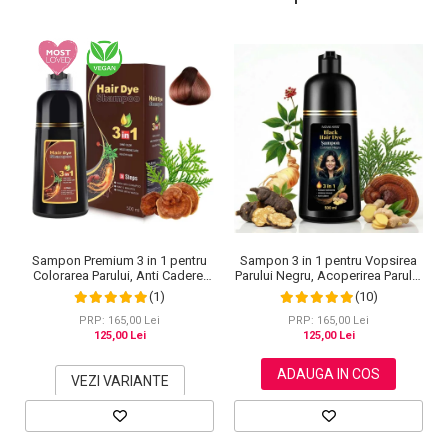
Sampon Premium 3 in 1 pentru
Sampon 3 in 1 pentru Vopsirea
Colorarea Parului, Anti Cadere,
Parului Negru, Acoperirea Parului
Regenerare cu Ghimbir si
Alb, Regenerare cu Ghimbir, 500
(1)
(10)
Ginseng, 500 ml, #3 Saten inchis
ml
(Dark Brown)
PRP: 165,00 Lei
PRP: 165,00 Lei
125,00 Lei
125,00 Lei
ADAUGA IN COS
VEZI VARIANTE