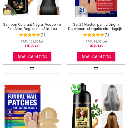
Sampon Colorant Negru, Acoperire
Set 21 Plasturi pentru Unghii
Fire Albe, Regenerare 3 in 1 cu
Deteriorate si Ingalbenite - Ingrijire
Ghimbir, 500 ml
Nocturna si Protectie
(2)
(3)
PRP: 165,00 Lei
PRP: 99,90 Lei
125,00 Lei
75,00 Lei
ADAUGA IN COS
ADAUGA IN COS