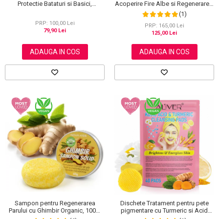
Acoperire Fire Albe si Regenerare 3
Protectie Bataturi si Basici,
in 1, #5 Dark Coffee, 500 ml
Rezistenti la Apa, Invizibili
(1)
PRP: 100,00 Lei
PRP: 165,00 Lei
79,90 Lei
125,00 Lei
ADAUGA IN COS
ADAUGA IN COS
Sampon pentru Regenerarea
Dischete Tratament pentru pete
Parului cu Ghimbir Organic, 100%
pigmentare cu Turmeric si Acid
Natural, 60 g
kojic, Curatare in profunzime,