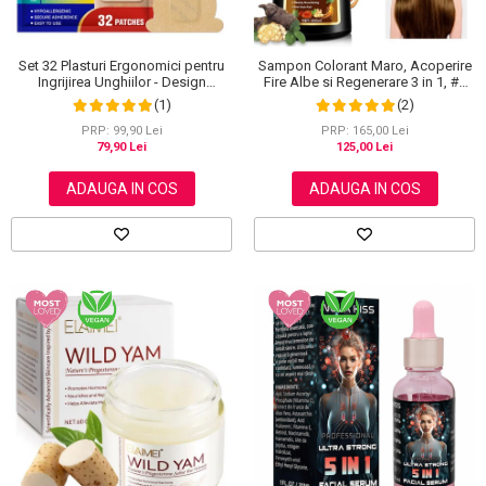
Set 32 Plasturi Ergonomici pentru
Sampon Colorant Maro, Acoperire
Ingrijirea Unghiilor - Design
Fire Albe si Regenerare 3 in 1, #2
Adaptabil si Protectie Intensa
Brown, 500 ml
(1)
(2)
Nocturna
PRP: 99,90 Lei
PRP: 165,00 Lei
79,90 Lei
125,00 Lei
ADAUGA IN COS
ADAUGA IN COS