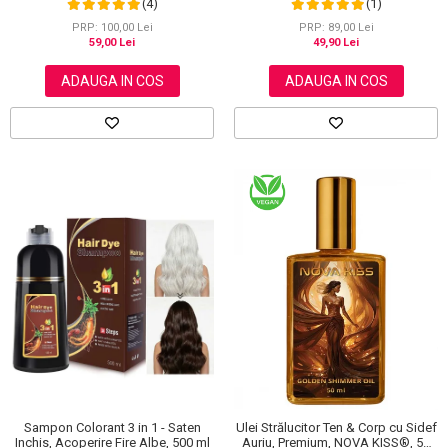
(4)
(1)
Aliver, 40 bucati
PRP: 100,00 Lei
PRP: 89,00 Lei
59,00 Lei
49,90 Lei
ADAUGA IN COS
ADAUGA IN COS
Sampon Colorant 3 in 1 - Saten
Ulei Strălucitor Ten & Corp cu Sidef
Inchis, Acoperire Fire Albe, 500 ml
Auriu, Premium, NOVA KISS®, 50