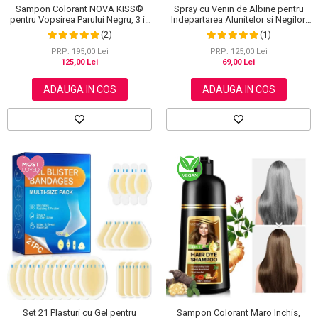
Sampon Colorant NOVA KISS®
Spray cu Venin de Albine pentru
pentru Vopsirea Parului Negru, 3 in
Indepartarea Alunitelor si Negilor,
1, Acoperire Fire Albe, 500 ml
NOVA KISS®, 60 ml
(2)
(1)
PRP: 195,00 Lei
PRP: 125,00 Lei
125,00 Lei
69,00 Lei
ADAUGA IN COS
ADAUGA IN COS
Sampon Colorant Maro Inchis,
Set 21 Plasturi cu Gel pentru