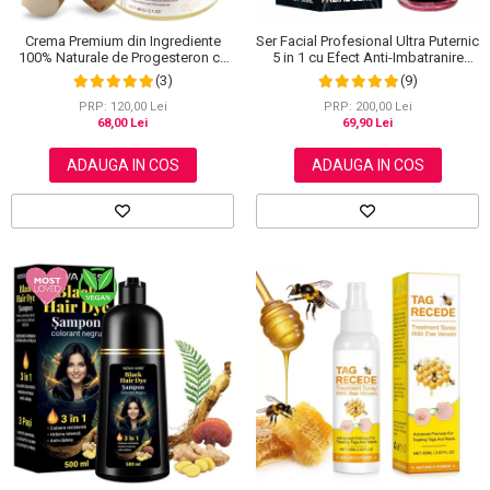
Ser Facial Profesional Ultra Puternic
Crema Premium din Ingrediente
5 in 1 cu Efect Anti-Imbatranire
100% Naturale de Progesteron ce
NOVA KISS®, 30 ml
amelioreaza Menstruatia sau
(9)
(3)
Menopauza, Elaimei 60 g
PRP: 200,00 Lei
PRP: 120,00 Lei
69,90 Lei
68,00 Lei
ADAUGA IN COS
ADAUGA IN COS