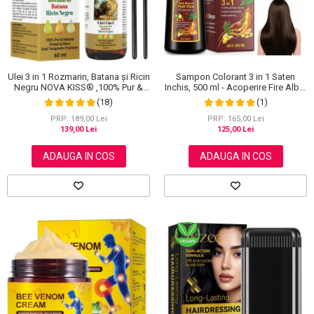
Sampon Colorant 3 in 1 Saten
Ulei 3 in 1 Rozmarin, Batana și Ricin
Inchis, 500 ml - Acoperire Fire Albe,
Negru NOVA KISS® ,100% Pur &
Hranire si Anti-Cadere
Natural, Grad Terapeutic Premium,
(1)
(18)
pentru Cresterea Parului, Tratarea
Scalpului si Pielii, 60 ml
PRP: 165,00 Lei
PRP: 189,00 Lei
125,00 Lei
139,00 Lei
ADAUGA IN COS
ADAUGA IN COS