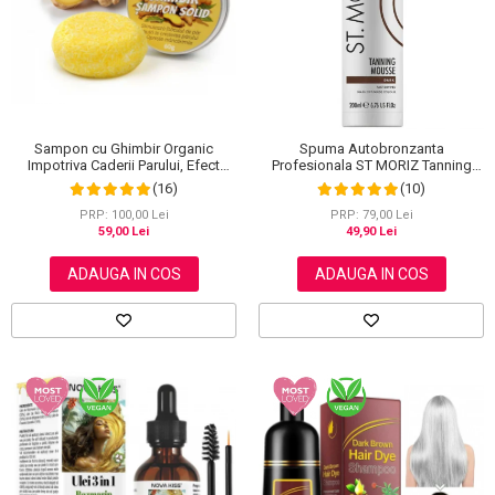
Scrub / Balsam de buze
Netestate pe Animale
Sampon cu Ghimbir Organic
Spuma Autobronzanta
Impotriva Caderii Parului, Efect
Profesionala ST MORIZ Tanning
Regenerator, 100% Natural, NOVA
Mousse, Efect instant, Dark, 200 ml
(16)
(10)
KISS® 60 g
PRP: 100,00 Lei
PRP: 79,00 Lei
59,00 Lei
49,90 Lei
ADAUGA IN COS
ADAUGA IN COS