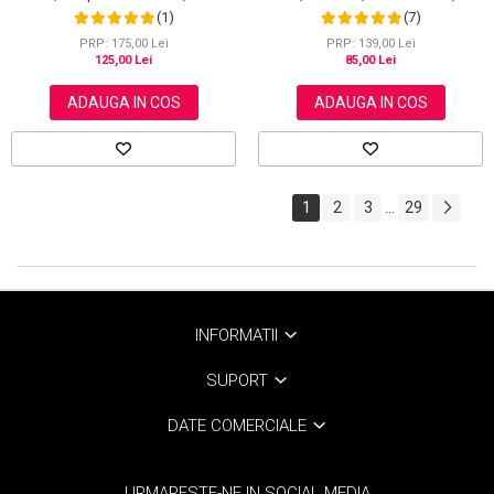
ml
(1)
(7)
PRP: 175,00 Lei
PRP: 139,00 Lei
125,00 Lei
85,00 Lei
ADAUGA IN COS
ADAUGA IN COS
1
2
3
29
...
INFORMATII
SUPORT
DATE COMERCIALE
URMARESTE-NE IN SOCIAL MEDIA