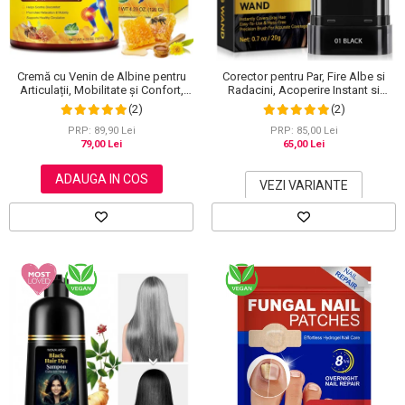
Cremă cu Venin de Albine pentru
Corector pentru Par, Fire Albe si
Articulații, Mobilitate și Confort,
Radacini, Acoperire Instant si
120 g
Rezistenta la Transfer, 20 g
(2)
(2)
PRP: 89,90 Lei
PRP: 85,00 Lei
79,00 Lei
65,00 Lei
ADAUGA IN COS
VEZI VARIANTE