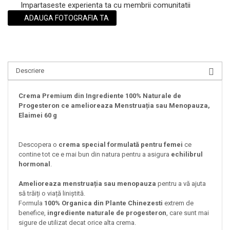
Impartaseste experienta ta cu membrii comunitatii
ADAUGA FOTOGRAFIA TA
Descriere
Crema Premium din Ingrediente 100% Naturale de
Progesteron ce amelioreaza Menstruația sau Menopauza,
Elaimei 60 g
Descopera o
crema special formulată pentru femei
ce
contine tot ce e mai bun din natura pentru a asigura
echilibrul
hormonal
.
Amelioreaza menstruația sau menopauza
pentru a vă ajuta
să trăiți o viață liniștită.
Formula
100% Organica din Plante Chinezesti
extrem de
benefice,
ingrediente naturale de progesteron
, care sunt mai
sigure de utilizat decat orice alta crema.