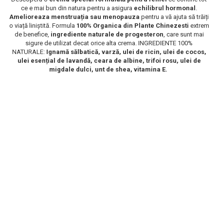
ce e mai bun din natura pentru a asigura
echilibrul hormonal
.
Scrub / Balsam de buze
Amelioreaza menstruația sau menopauza
pentru a vă ajuta să trăiți
Netestate pe Animale
o viață liniștită. Formula
100% Organica din Plante Chinezesti
extrem
de benefice,
ingrediente naturale de progesteron
, care sunt mai
sigure de utilizat decat orice alta crema. INGREDIENTE 100%
NATURALE:
Ignamă sălbatică, varză, ulei de ricin, ulei de cocos,
ulei esențial de lavandă, ceara de albine, trifoi rosu, ulei de
migdale dulci, unt de shea, vitamina E.