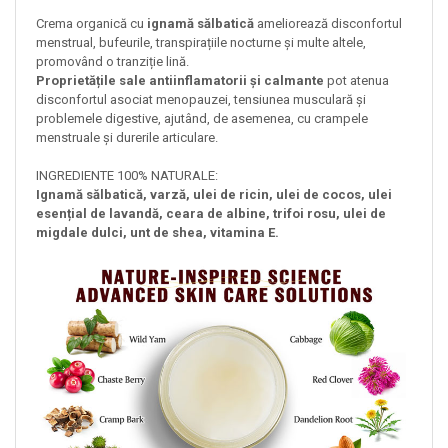
Crema organică cu
ignamă sălbatică
ameliorează disconfortul
menstrual, bufeurile, transpirațiile nocturne și multe altele,
promovând o tranziție lină.
Proprietățile sale antiinflamatorii și calmante
pot atenua
disconfortul asociat menopauzei, tensiunea musculară și
problemele digestive, ajutând, de asemenea, cu crampele
menstruale și durerile articulare.
INGREDIENTE 100% NATURALE:
Ignamă sălbatică, varză, ulei de ricin, ulei de cocos, ulei
esențial de lavandă, ceara de albine, trifoi rosu, ulei de
migdale dulci, unt de shea, vitamina E.