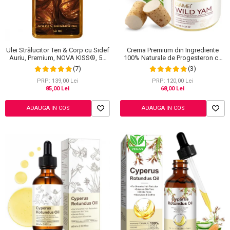
Crema Premium din Ingrediente
Ulei Strălucitor Ten & Corp cu Sidef
100% Naturale de Progesteron ce
Auriu, Premium, NOVA KISS®, 50
amelioreaza Menstruatia sau
ml
(3)
(7)
Menopauza, Elaimei 60 g
PRP: 120,00 Lei
PRP: 139,00 Lei
68,00 Lei
85,00 Lei
ADAUGA IN COS
ADAUGA IN COS