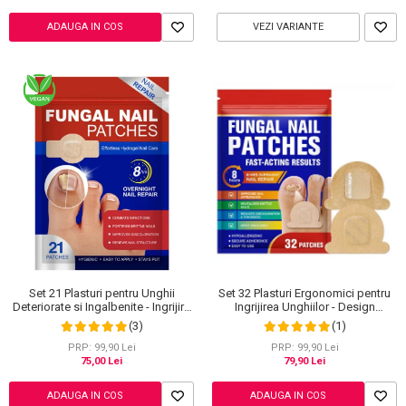
ADAUGA IN COS
VEZI VARIANTE
Set 21 Plasturi pentru Unghii
Set 32 Plasturi Ergonomici pentru
Deteriorate si Ingalbenite - Ingrijire
Ingrijirea Unghiilor - Design
Nocturna si Protectie
Adaptabil si Protectie Intensa
(3)
(1)
Nocturna
PRP: 99,90 Lei
PRP: 99,90 Lei
75,00 Lei
79,90 Lei
ADAUGA IN COS
ADAUGA IN COS