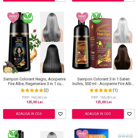
Sampon Colorant 3 in 1 Saten
Sampon Colorant Negru, Acoperire
Inchis, 500 ml - Acoperire Fire Albe,
Fire Albe, Regenerare 3 in 1 cu
Hranire si Anti-Cadere
Ghimbir, 500 ml
(1)
(2)
PRP: 165,00 Lei
PRP: 165,00 Lei
125,00 Lei
125,00 Lei
ADAUGA IN COS
ADAUGA IN COS