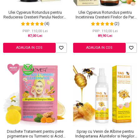
Ulei Cyperus Rotundus pentru
Ulei Cyperus Rotundus pentru
Reducerea Cresterii Parului Nedorit,
Incetinirea Cresterii Firelor de Par,
100% Formula Naturala, NOVA
Formula 100% Naturala, NOVA
(4)
(2)
KISS®, 60 ml
KISS®, 60 ml
PRP: 110,00 Lei
PRP: 110,00 Lei
87,00 Lei
89,90 Lei
ADAUGA IN COS
ADAUGA IN COS
Dischete Tratament pentru pete
Spray cu Venin de Albine pentru
pigmentare cu Turmeric si Acid
Indepartarea Alunitelor si Negilor,