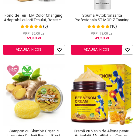
Ingrijire Gene
Lipgloss / Luciu buze
Ruj
Fond de Ten TLM Color Changing,
Spuma Autobronzanta
Scrub / Balsam de buze
Adaptabil culorii Tenului, Rezistent
Profesionala ST MORIZ Tanning
la Transfer 16H, SPF 15, 30 ml
Mousse, Efect instant, Dark, 200 ml
Netestate pe Animale
(5)
(10)
PRP: 85,00 Lei
PRP: 79,00 Lei
59,00 Lei
49,90 Lei
ADAUGA IN COS
ADAUGA IN COS
Sampon cu Ghimbir Organic
Cremă cu Venin de Albine pentru
Impotriva Caderii Parului, Efect
Articulații, Mobilitate și Confort,