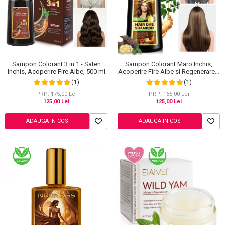
Sampon Colorant 3 in 1 - Saten
Sampon Colorant Maro Inchis,
Inchis, Acoperire Fire Albe, 500 ml
Acoperire Fire Albe si Regenerare 3
in 1, #5 Dark Coffee, 500 ml
(1)
(1)
PRP: 175,00 Lei
PRP: 165,00 Lei
125,00 Lei
125,00 Lei
ADAUGA IN COS
ADAUGA IN COS