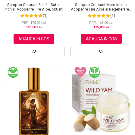
Sampon Colorant 3 in 1 - Saten
Sampon Colorant Maro Inchis,
Inchis, Acoperire Fire Albe, 500 ml
Acoperire Fire Albe si Regenerare 3
in 1, #5 Dark Coffee, 500 ml
(1)
(1)
PRP: 175,00 Lei
PRP: 165,00 Lei
125,00 Lei
125,00 Lei
ADAUGA IN COS
ADAUGA IN COS