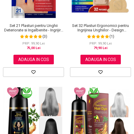
Set 21 Plasturi pentru Unghii
Set 32 Plasturi Ergonomici pentru
Deteriorate si Ingalbenite - Ingrijire
Ingrijirea Unghiilor - Design
Nocturna si Protectie
Adaptabil si Protectie Intensa
(3)
(1)
Nocturna
PRP: 99,90 Lei
PRP: 99,90 Lei
75,00 Lei
79,90 Lei
ADAUGA IN COS
ADAUGA IN COS