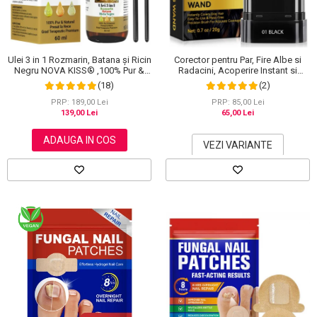
Ulei 3 in 1 Rozmarin, Batana și Ricin
Corector pentru Par, Fire Albe si
Negru NOVA KISS® ,100% Pur &
Radacini, Acoperire Instant si
Natural, Grad Terapeutic Premium,
Rezistenta la Transfer, 20 g
(18)
(2)
pentru Cresterea Parului, Tratarea
Scalpului si Pielii, 60 ml
PRP: 189,00 Lei
PRP: 85,00 Lei
139,00 Lei
65,00 Lei
ADAUGA IN COS
VEZI VARIANTE