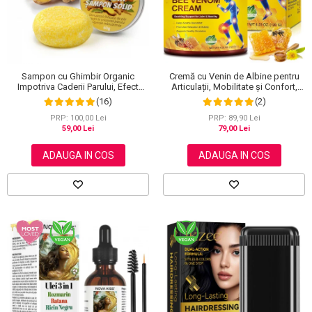
Sampon cu Ghimbir Organic
Cremă cu Venin de Albine pentru
Impotriva Caderii Parului, Efect
Articulații, Mobilitate și Confort,
Regenerator, 100% Natural, NOVA
120 g
(16)
(2)
KISS® 60 g
PRP: 100,00 Lei
PRP: 89,90 Lei
59,00 Lei
79,00 Lei
ADAUGA IN COS
ADAUGA IN COS