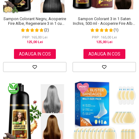
Sampon Colorant 3 in 1 Saten
Sampon Colorant Negru, Acoperire
Inchis, 500 ml - Acoperire Fire Albe,
Fire Albe, Regenerare 3 in 1 cu
Hranire si Anti-Cadere
Ghimbir, 500 ml
(1)
(2)
PRP: 165,00 Lei
PRP: 165,00 Lei
125,00 Lei
125,00 Lei
ADAUGA IN COS
ADAUGA IN COS