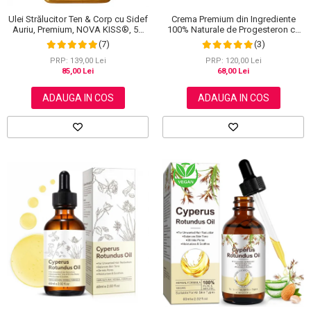
Crema Premium din Ingrediente
Ulei Strălucitor Ten & Corp cu Sidef
100% Naturale de Progesteron ce
Auriu, Premium, NOVA KISS®, 50
amelioreaza Menstruatia sau
ml
(3)
(7)
Menopauza, Elaimei 60 g
PRP: 120,00 Lei
PRP: 139,00 Lei
68,00 Lei
85,00 Lei
ADAUGA IN COS
ADAUGA IN COS