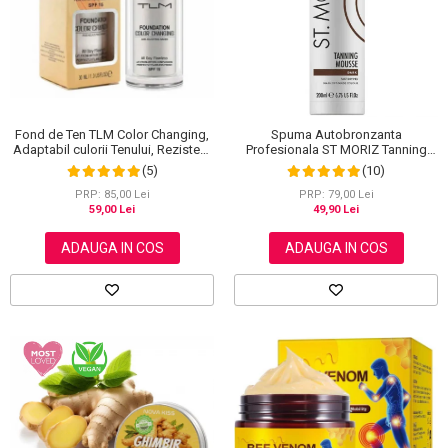
Scrub / Balsam de buze
Netestate pe Animale
Fond de Ten TLM Color Changing,
Spuma Autobronzanta
Adaptabil culorii Tenului, Rezistent
Profesionala ST MORIZ Tanning
la Transfer 16H, SPF 15, 30 ml
Mousse, Efect instant, Dark, 200 ml
(5)
(10)
PRP: 85,00 Lei
PRP: 79,00 Lei
59,00 Lei
49,90 Lei
ADAUGA IN COS
ADAUGA IN COS