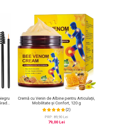
Cremă cu Venin de Albine pentru Articulații,
 Negru
Mobilitate și Confort, 120 g
Grad
erea
(2)
60 ml
PRP: 89,90 Lei
79,00 Lei