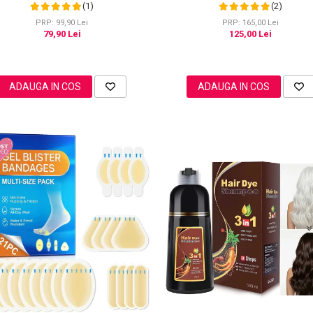
Intensa Nocturna
(1)
(2)
PRP: 99,90 Lei
PRP: 165,00 Lei
79,90 Lei
125,00 Lei
ADAUGA IN COS
ADAUGA IN COS