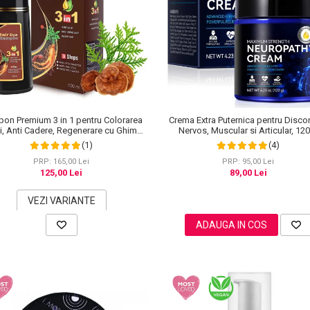
on Premium 3 in 1 pentru Colorarea
Crema Extra Puternica pentru Disco
i, Anti Cadere, Regenerare cu Ghimbir
Nervos, Muscular si Articular, 12
inseng, 500 ml, #3 Saten inchis (Dark
(1)
(4)
Brown)
PRP: 165,00 Lei
PRP: 95,00 Lei
125,00 Lei
89,00 Lei
VEZI VARIANTE
ADAUGA IN COS