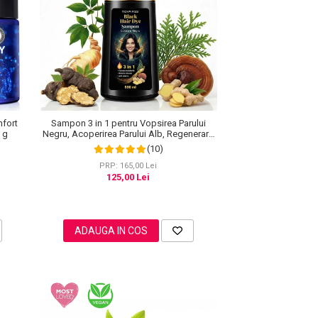
nfort
Sampon 3 in 1 pentru Vopsirea Parului
0 g
Negru, Acoperirea Parului Alb, Regenerare
cu Ghimbir, 500 ml
(10)
PRP: 165,00 Lei
125,00 Lei
ADAUGA IN COS