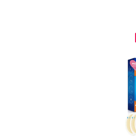
Ingrijire par
Fiole
Serum-Elixir
Uleiuri
Vopsea de Par
Nuantatoare
Vopsele
Styling
Fixativ
Gel si Ceara
Spuma
Perii de Par si Piepteni
INGRIJIRE CORP