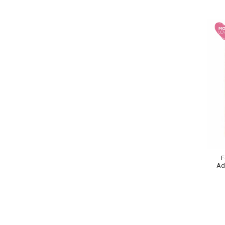
Lotiune Tonica
Hidratare
Contur de Ochi
Creme de Noapte
Creme de Zi
Serum / Elixir
Antirid
Contur de Ochi
Creme de Noapte
Creme de Zi
Plasturi Antirid
Serum / Elixir
Imperfectiuni
F
Ada
Iritatii
Matifiant si Purifiant
Matifiere
Spray Fixare Machiaj
Roseata