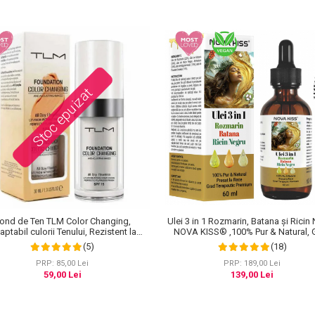
Stoc epuizat
ond de Ten TLM Color Changing,
Ulei 3 in 1 Rozmarin, Batana și Ricin
ptabil culorii Tenului, Rezistent la
NOVA KISS® ,100% Pur & Natural, 
Transfer 16H, SPF 15, 30 ml
Terapeutic Premium, pentru Crest
(5)
(18)
Parului, Tratarea Scalpului si Pielii, 
PRP: 85,00 Lei
PRP: 189,00 Lei
59,00 Lei
139,00 Lei