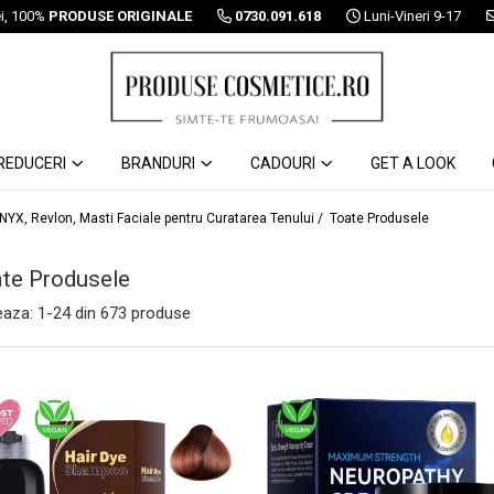
ei, 100%
PRODUSE ORIGINALE
0730.091.618
Luni-Vineri 9-17
REDUCERI
BRANDURI
CADOURI
GET A LOOK
 NYX, Revlon, Masti Faciale pentru Curatarea Tenului /
Toate Produsele
te Produsele
eaza:
1-
24
din
673
produse