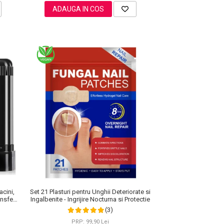
ADAUGA IN COS
acini,
Set 21 Plasturi pentru Unghii Deteriorate si
nsfer,
Ingalbenite - Ingrijire Nocturna si Protectie
(3)
PRP: 99,90 Lei