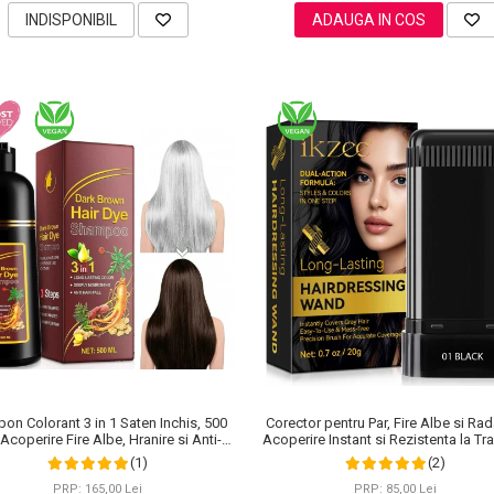
INDISPONIBIL
ADAUGA IN COS
on Colorant 3 in 1 Saten Inchis, 500
Corector pentru Par, Fire Albe si Rad
 Acoperire Fire Albe, Hranire si Anti-
Acoperire Instant si Rezistenta la Tra
Cadere
20 g
(1)
(2)
PRP: 165,00 Lei
PRP: 85,00 Lei