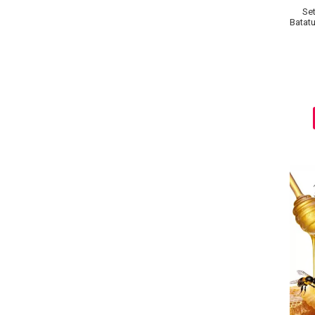
Set
Batatur
Baie si Relaxare
Sapunuri
Saruri si Perle
Uleiuri
Creme si Lotiuni