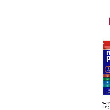
Sampoane Colorante
Sampon
Anti-Cadere
Anti-Matreata
Par Cret
Par Gras
Par Normal
Par Uscat / Deteriorat
Par Vopsit
Balsam si Masca
Indreptare
Par Vopsit
Regenerare
Stralucire
Set 3
Ungh
Volum