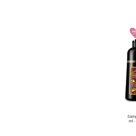
Pete
Ingrijire Gene
PAR
Samp
ml -