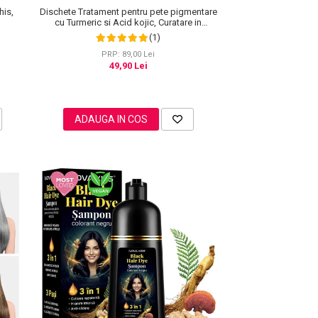
his,
Dischete Tratament pentru pete pigmentare
cu Turmeric si Acid kojic, Curatare in
profunzime, Aliver, 40 bucati
(1)
PRP: 89,00 Lei
49,90 Lei
ADAUGA IN COS