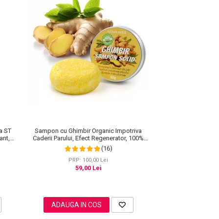
a ST
Sampon cu Ghimbir Organic Impotriva
ant,
Caderii Parului, Efect Regenerator, 100%
Natural, NOVA KISS® 60 g
(16)
PRP: 100,00 Lei
59,00 Lei
ADAUGA IN COS