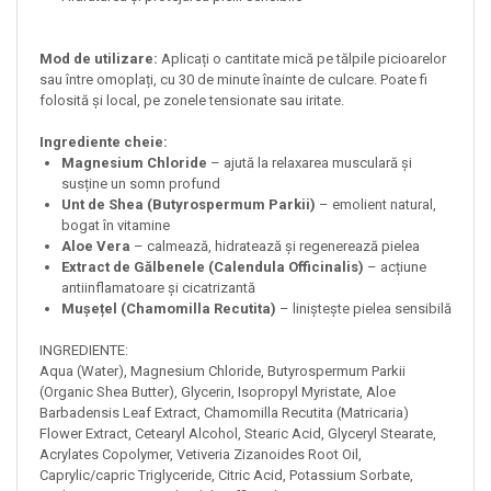
Mod de utilizare:
Aplicați o cantitate mică pe tălpile picioarelor
sau între omoplați, cu 30 de minute înainte de culcare. Poate fi
folosită și local, pe zonele tensionate sau iritate.
Ingrediente cheie:
Magnesium Chloride
– ajută la relaxarea musculară și
susține un somn profund
Unt de Shea (Butyrospermum Parkii)
– emolient natural,
bogat în vitamine
Aloe Vera
– calmează, hidratează și regenerează pielea
Extract de Gălbenele (Calendula Officinalis)
– acțiune
antiinflamatoare și cicatrizantă
Mușețel (Chamomilla Recutita)
– liniștește pielea sensibilă
INGREDIENTE:
Aqua (Water), Magnesium Chloride, Butyrospermum Parkii
(Organic Shea Butter), Glycerin, Isopropyl Myristate, Aloe
Barbadensis Leaf Extract, Chamomilla Recutita (Matricaria)
Flower Extract, Cetearyl Alcohol, Stearic Acid, Glyceryl Stearate,
Acrylates Copolymer, Vetiveria Zizanoides Root Oil,
Caprylic/capric Triglyceride, Citric Acid, Potassium Sorbate,