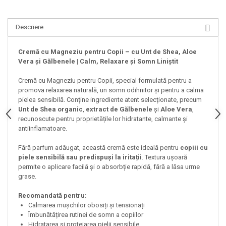
Descriere
Cremă cu Magneziu pentru Copii – cu Unt de Shea, Aloe
Vera și Gălbenele | Calm, Relaxare și Somn Liniștit
Cremă cu Magneziu pentru Copii, special formulată pentru a
promova relaxarea naturală, un somn odihnitor și pentru a calma
pielea sensibilă. Conține ingrediente atent selecționate, precum
Unt de Shea organic
,
extract de Gălbenele
și
Aloe Vera
,
recunoscute pentru proprietățile lor hidratante, calmante și
antiinflamatoare.
Fără parfum adăugat, această cremă este ideală pentru
copiii cu
piele sensibilă sau predispuși la iritații
. Textura ușoară
permite o aplicare facilă și o absorbție rapidă, fără a lăsa urme
grase.
Recomandată pentru:
Calmarea mușchilor obosiți și tensionați
Îmbunătățirea rutinei de somn a copiilor
Hidratarea și protejarea pielii sensibile