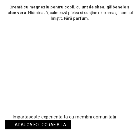
Scrub / Balsam de buze
Cremă cu magneziu pentru copii
, cu
unt de shea, gălbenele și
aloe vera
. Hidratează, calmează pielea și susține relaxarea și somnul
Netestate pe Animale
liniștit.
Fără parfum
.
Impartaseste experienta ta cu membrii comunitatii
ADAUGA FOTOGRAFIA TA