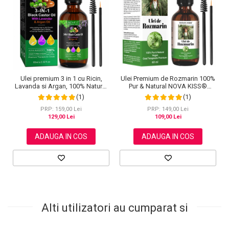
Ulei premium 3 in 1 cu Ricin,
Ulei Premium de Rozmarin 100%
Lavanda si Argan, 100% Natural
Pur & Natural NOVA KISS®
pentru cresterea parului, tratarea
pentru Cresterea Parului,
(1)
(1)
scalpului si pielii, Aliver 60 ml
Ingrijirea scalpului, Pielii, Genelor
si Sprancenelor, 60 ml
PRP: 159,00 Lei
PRP: 149,00 Lei
129,00 Lei
109,00 Lei
ADAUGA IN COS
ADAUGA IN COS
Alti utilizatori au cumparat si