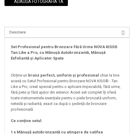
ADAUGA FOTOGRAFIA TA
Descriere
Set Profesional pentru Bronzare Fără Urme NOVA KISS®
Tan Like a Pro, cu Mănușă Autobronzantă, Mănușă
Exfoliantă și Aplicator Spate
Obține un
bronz perfect, uniform și profesional
chiar la tine
acasă cu Setul Profesional pentru Bronzare NOVA KISS® - Tan
Like a Pro, creat special pentru o aplicare impecabilă, fără urme,
fără pete și fără ajutor din exterior. Acest set complet îți oferă
toate instrumentele esențiale pentru o piele bronzată uniform,
netedă și radiantă, exact ca după o ședință de bronzare
profesională.
Ce conține setul:
1 x Mănușă autobronzantă cu atingere de catifea