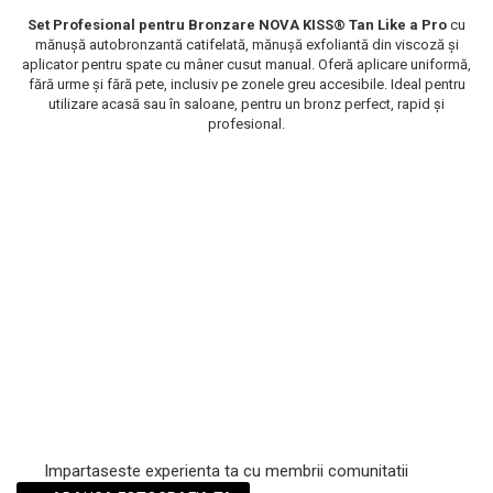
Scrub / Balsam de buze
Set Profesional pentru Bronzare NOVA KISS® Tan Like a Pro
cu
mănușă autobronzantă catifelată, mănușă exfoliantă din viscoză și
Netestate pe Animale
aplicator pentru spate cu mâner cusut manual. Oferă aplicare uniformă,
fără urme și fără pete, inclusiv pe zonele greu accesibile. Ideal pentru
utilizare acasă sau în saloane, pentru un bronz perfect, rapid și
profesional.
Impartaseste experienta ta cu membrii comunitatii