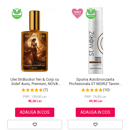
Ulei Strălucitor Ten & Corp cu
Spuma Autobronzanta
Sidef Auriu, Premium, NOVA
Profesionala ST MORIZ Tanning
KISS®, 50 ml
Mousse, Efect instant, Dark, 200
(7)
(10)
ml
PRP: 139,00 Lei
PRP: 79,00 Lei
85,00 Lei
49,90 Lei
ADAUGA IN COS
ADAUGA IN COS