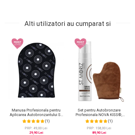
Alti utilizatori au cumparat si
Manusa Profesionala pentru
Set pentru Autobronzare
Aplicarea Autobronzantului ST
Profesionala NOVA KISS®,
MORIZ Velvet Tanning Mitt
Spuma & Manusa
(1)
(1)
PRP: 49,00 Lei
PRP: 158,00 Lei
29,90 Lei
89,90 Lei