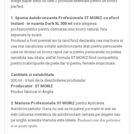
Alege super setul cu cele 2 produse esentiale pentru un bronz
perfect:
1. Spuma Autobronzanta Profesionala ST MORIZ cu efect
Instant
-
in nuanta
Dark XL 300 ml
este alegerea
profesionistilor pentru obtinerea unui bronz natural, fara
expunere la soare.
Produsul a fost premiat ani la rand fiind declarata cea mai buna si
cea mai sanatoasa solutie autobronzanta atat pentru persoanele
care isi doresc un bronz rapid cat si pentru persoanele cu pielea
sensibila sau iritata, astfel formula ST MORIZ fiind compatibila
pentru toate tipurile de piele dar si
pentru femeile insarcinate.
Cantitate si valabilitate
300 ml - 6 luni de la deschiderea produsului
Producator: ST MORIZ
Produs fabricat in Anglia
2
.
Manusa Profesionala ST MORIZ
pentru Aplicarea
Autobronzantului. Daca nu vrei sa te patezi pe maini si vrei sa
eviti culoarea inestetica de autobronzant ramasa pe degete sau
pe unghii aceasta manusa este ideala.
Produsul este din poliester
si se poate spala.