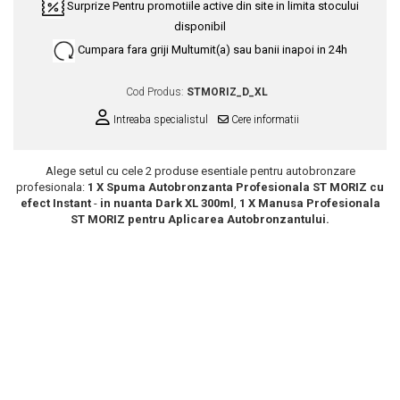
Surprize
Pentru promotiile active din site in limita stocului
Scrub / Balsam de buze
disponibil
Netestate pe Animale
Cumpara fara griji
Multumit(a) sau banii inapoi in 24h
Cod Produs:
STMORIZ_D_XL
Intreaba specialistul
Cere informatii
Alege setul cu cele 2 produse esentiale pentru autobronzare
profesionala:
1 X
Spuma Autobronzanta Profesionala ST MORIZ cu
efect Instant
-
in nuanta
Dark
XL 300ml
,
1 X Manusa Profesionala
ST MORIZ pentru Aplicarea Autobronzantului.