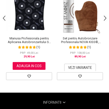
Manusa Profesionala pentru
Set pentru Autobronzare
Aplicarea Autobronzantului ST
Profesionala NOVA KISS®,
MORIZ Velvet Tanning Mitt
Spuma & Manusa
(1)
(1)
PRP: 49,00 Lei
PRP: 158,00 Lei
29,90 Lei
89,90 Lei
ADAUGA IN COS
VEZI VARIANTE
INFORMATII