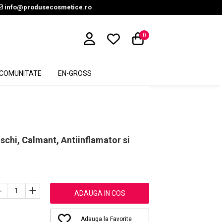
info@produsecosmetice.ro
0
COMUNITATE
EN-GROSS
uschi, Calmant, Antiinflamator si
-
+
ADAUGA IN COS
Adauga la Favorite