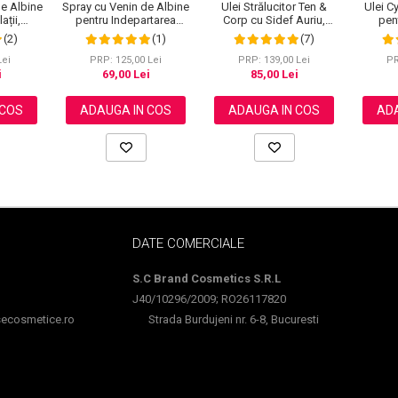
Spray cu Venin de Albine
Ulei C
e Albine
Ulei Strălucitor Ten &
pentru Indepartarea
pent
ații,
Corp cu Sidef Auriu,
Alunitelor si Negilor,
Crester
fort, 120
Premium, NOVA KISS®,
(1)
(2)
(7)
NOVA KISS®, 60 ml
Formul
50 ml
NOVA
PRP: 125,00 Lei
PR
Lei
PRP: 139,00 Lei
69,00 Lei
i
85,00 Lei
ADAUGA IN COS
ADA
 COS
ADAUGA IN COS
DATE COMERCIALE
S.C Brand Cosmetics S.R.L
J40/10296/2009; RO26117820
cosmetice.ro
Strada Burdujeni nr. 6-8, Bucuresti