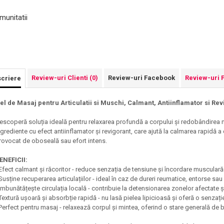
munitatii
Review-uri Clienti
(0)
Review-uri Facebook
Review-uri 
criere
el de Masaj pentru Articulatii si Muschi, Calmant, Antiinflamator si Revi
escoperă soluția ideală pentru relaxarea profundă a corpului și redobândirea 
ngrediente cu efect antiinflamator și revigorant, care ajută la calmarea rapidă a 
rovocat de oboseală sau efort intens.
ENEFICII:
 Efect calmant și răcoritor - reduce senzația de tensiune și încordare musculară
 Susține recuperarea articulațiilor - ideal în caz de dureri reumatice, entorse sau 
 Îmbunătățește circulația locală - contribuie la detensionarea zonelor afectate și 
 Textură ușoară și absorbție rapidă - nu lasă pielea lipicioasă și oferă o senzaț
 Perfect pentru masaj - relaxează corpul și mintea, oferind o stare generală de b