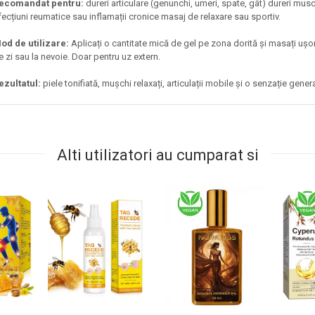
ecomandat pentru:
dureri articulare (genunchi, umeri, spate, gât) dureri m
fecțiuni reumatice sau inflamații cronice masaj de relaxare sau sportiv.
od de utilizare:
Aplicați o cantitate mică de gel pe zona dorită și masați ușor
e zi sau la nevoie. Doar pentru uz extern.
ezultatul:
piele tonifiată, mușchi relaxați, articulații mobile și o senzație genera
Alti utilizatori au cumparat si