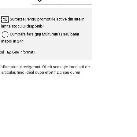
Surprize
Pentru promotiile active din site in
limita stocului disponibil
Cumpara fara griji
Multumit(a) sau banii
inapoi in 24h
tul
Cere informatii
iinflamator și revigorant. Oferă senzație imediată de
rticular, fiind ideal după efort fizic sau dureri