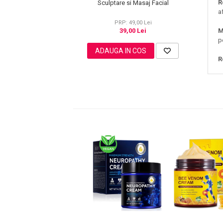
R
Sculptare si Masaj Facial
Lotiune Tonica
a
Hidratare
PRP: 49,00 Lei
Contur de Ochi
39,00 Lei
M
p
Creme de Noapte
ADAUGA IN COS
Creme de Zi
R
Serum / Elixir
Antirid
Contur de Ochi
Creme de Noapte
Creme de Zi
Plasturi Antirid
Serum / Elixir
Imperfectiuni
Iritatii
Matifiant si Purifiant
Matifiere
Spray Fixare Machiaj
Roseata