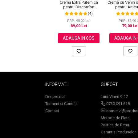
Crema Extra Puternica
Cremă cu Venin d
pentru Disconfort
pentru Articul
Pete
Nervos, Muscular si
Mobilitate și Con
(4)
Ingrijire Gene
Articular, 120 g
g
PRP: 95,00 Lei
PRP: 89,90 
PAR
89,00 Lei
79,00 Le
ADAUGA IN COS
ADAUGA IN
INFORMATII
SUPORT
Despre noi
Luni-Vineri 9-17
Termeni si Conditii
0730.091.618
Contact
comenzi@produse
Metode de Plata
Politica de Retur
Garantia Produselor