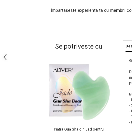
Impartaseste experienta ta cu membrii co
Se potriveste cu
Des
G
Masaj Facial si Drenaj Limfatic
D
i
Exfolianti si Masti
p
Gomaj si Exfoliere
B
Masti
-
Plasturi ochi / nas / frunte
-
Produse Curatare Ten
-
-
Demachiant si Apa Micelara
-
Gel de Curatare
Piatra Gua Sha din Jad pentru