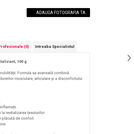
ADAUGA FOTOGRAFIA TA
Profesionale
(0)
Intreaba Specialistul
talizant, 100 g
mobilității. Formula sa avansată combină
durerilor musculare, articulare și a disconfortului
.
inflamații.
la revitalizarea țesuturilor.
ie plăcută de confort.
ine.