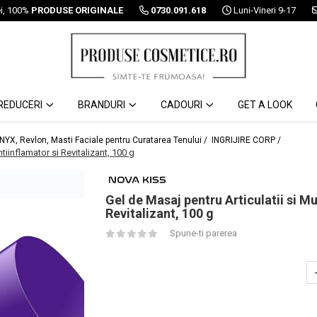
ei, 100%
PRODUSE ORIGINALE
0730.091.618
Luni-Vineri 9-17
REDUCERI
BRANDURI
CADOURI
GET A LOOK
 NYX, Revlon, Masti Faciale pentru Curatarea Tenului /
INGRIJIRE CORP /
tiinflamator si Revitalizant, 100 g
Gel de Masaj pentru Articulatii si M
Revitalizant, 100 g
Spune-ti parerea