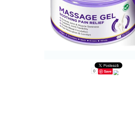
Uleiuri pentru Par
Uleiuri pentru Corp
Uleiuri Unghii / Cuticule
Uleiuri pentru Ten
Uleiuri Esentiale
0
Save
INGRIJIRE TEN