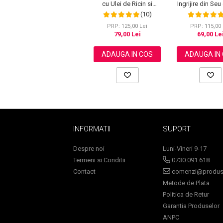
cu Ulei de Ricin si
Ingrijire din Seu
Tamaie, 100% Pur, NOVA
Ceara de Albine 
(10)
KISS®, 120 g
100% Naturala
KISS®, 120
PRP: 125,00 Lei
PRP: 115,00 
79,00 Lei
69,00 Le
ADAUGA IN COS
ADAUGA IN
INFORMATII
SUPORT
Despre noi
Luni-Vineri 9-17
Termeni si Conditii
0730.091.618
Baie si Relaxare
Contact
comenzi@produse
Sapunuri
Metode de Plata
Politica de Retur
Saruri si Perle
Garantia Produselor
Uleiuri
ANPC
Creme si Lotiuni