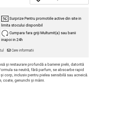
Surprize
Pentru promotiile active din site in
limita stocului disponibil
Cumpara fara griji
Multumit(a) sau banii
inapoi in 24h
tul
Cere informatii
să și restaurare profundă a barierei pielii, datorită
i. Formula sa neutră, fără parfum, se absoarbe rapid
ă și corp, inclusiv pentru pielea sensibilă sau acneică.
, coate, genunchi și mâini.