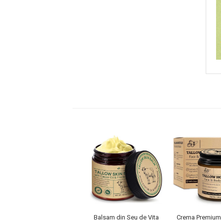
Ingrijire par
Fiole
Serum-Elixir
Uleiuri
Vopsea de Par
Nuantatoare
Vopsele
Styling
Fixativ
Gel si Ceara
Spuma
Perii de Par si Piepteni
INGRIJIRE CORP
Balsam din Seu de Vita
Crema Premium