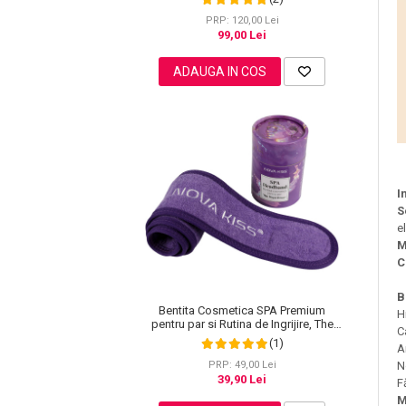
Pete
PRP: 120,00 Lei
99,00 Lei
Ingrijire Gene
PAR
ADAUGA IN COS
I
S
e
M
C
B
Bentita Cosmetica SPA Premium
H
pentru par si Rutina de Ingrijire, The
C
Royal Ritual, NOVA KISS®
(1)
A
N
PRP: 49,00 Lei
39,90 Lei
F
M