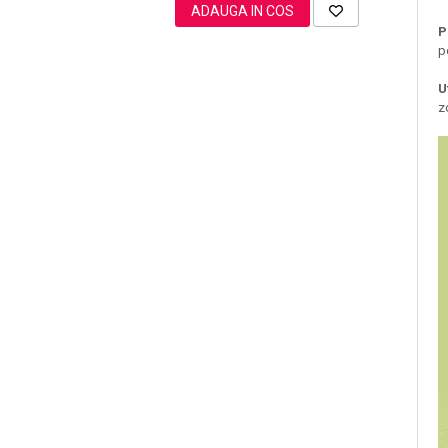
ADAUGA IN COS
P
p
Sampoane Colorante
U
Sampon
z
Anti-Cadere
Anti-Matreata
Par Cret
Par Gras
Par Normal
Par Uscat / Deteriorat
Par Vopsit
Balsam si Masca
Indreptare
Par Vopsit
Regenerare
Stralucire
Volum