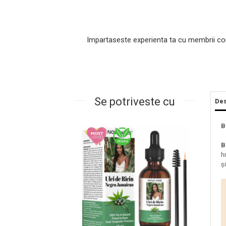
Impartaseste experienta ta cu membrii co
Se potriveste cu
Des
Masaj Facial si Drenaj Limfatic
B
Exfolianti si Masti
B
Gomaj si Exfoliere
h
Masti
ș
Plasturi ochi / nas / frunte
Produse Curatare Ten
Demachiant si Apa Micelara
Gel de Curatare