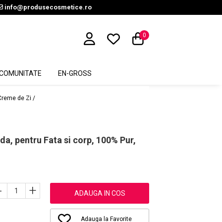
info@produsecosmetice.ro
0
COMUNITATE
EN-GROSS
Creme de Zi /
a, pentru Fata si corp, 100% Pur,
-
+
ADAUGA IN COS
Adauga la Favorite