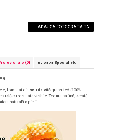
ADAUGA FOTOGRAFIA TA
Profesionale
(0)
Intreaba Specialistul
0 g
le, formulat din
seu de vită
grass-fed (100%
trală cu rezultate vizibile. Textura sa fină, aerată
iera naturală a pielii.