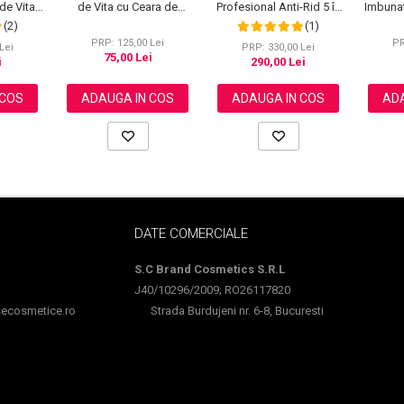
 de Vita,
de Vita cu Ceara de
Profesional Anti-Rid 5 în
Imbunat
si Miere,
Albine si Miere, 100%
1 – LED, EMS, Masaj
Petel
(2)
(1)
, NOVA
Naturala, Regenerare
Termic, Lifting &
Lum
PRP: 125,00 Lei
PR
 g
Profunda, NOVA KISS®,
Rejuvenare
Arb
Lei
PRP: 330,00 Lei
75,00 Lei
120 g
i
290,00 Lei
 COS
ADAUGA IN COS
ADAUGA IN COS
ADA
DATE COMERCIALE
S.C Brand Cosmetics S.R.L
J40/10296/2009; RO26117820
cosmetice.ro
Strada Burdujeni nr. 6-8, Bucuresti