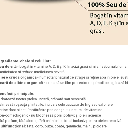
ngrediente-cheie și rolul lor:
eu de vită
- bogat în vitamine A, D, E și K, în acizi grași similari sebumului uma
lasticitatea și reduce uscăciunea severă.
iere crudă organică
- humectant natural ce atrage și reține apa în piele, susț
eară de albine organică -
creează un film protector respirabil ce sigilează hi
eneficii principale:
idratează intens pielea uscată, crăpată sau sensibilă
almează roșeața și iritațiile, inclusiv cele cauzate de frig sau exfoliere
ntioxidant și anti-îmbătrânire prin conținutul natural de vitamine
on-comedogenic - nu blochează porii, potrivit și pielii acneice
ără parfum, fără alcool, fără chimicale - ideal inclusiv pentru pielea reactivă
ultifuncțional:
față, corp, buze, coate, genunchi, mâini, picioare