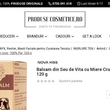
ei, 100%
PRODUSE ORIGINALE
0730.091.618
Luni-Vineri 9-17
REDUCERI
BRANDURI
CADOURI
GET A LOOK
 NYX, Revlon, Masti Faciale pentru Curatarea Tenului /
INGRIJIRE TEN /
Antirid /
i corp, 100% Pur, 120 g
Balsam din Seu de Vita cu Miere Crud
120 g
Spune-ti parerea