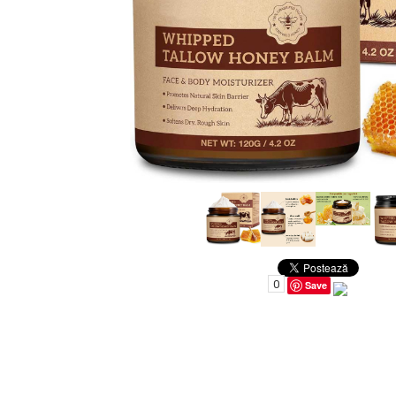
Uleiuri pentru Par
Uleiuri pentru Corp
Uleiuri Unghii / Cuticule
Uleiuri pentru Ten
Uleiuri Esentiale
INGRIJIRE TEN
0
Save