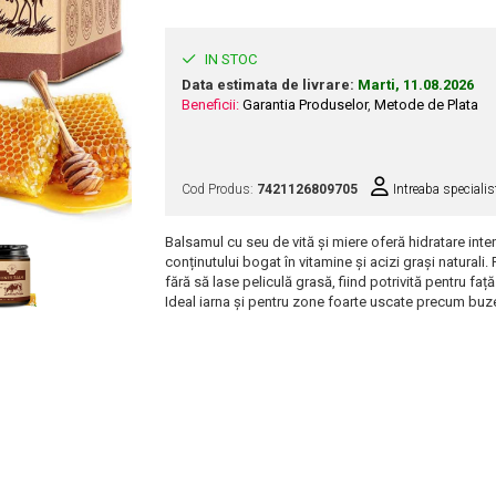
IN STOC
Data estimata de livrare:
Marti, 11.08.2026
Beneficii:
Garantia Produselor
,
Metode de Plata
Cod Produs:
7421126809705
Intreaba specialis
Balsamul cu seu de vită și miere oferă hidratare inten
conținutului bogat în vitamine și acizi grași natural
fără să lase peliculă grasă, fiind potrivită pentru faț
Ideal iarna și pentru zone foarte uscate precum buze