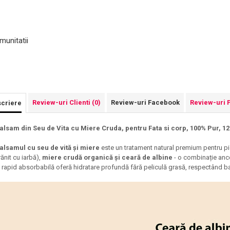
munitatii
Review-uri Clienti
(0)
Review-uri Facebook
Review-uri 
criere
alsam din Seu de Vita cu Miere Cruda, pentru Fata si corp, 100% Pur, 12
alsamul cu seu de vită și miere
este un tratament natural premium pentru pie
rănit cu iarbă),
miere crudă organică și ceară de albine
- o combinație ances
i rapid absorbabilă oferă hidratare profundă fără peliculă grasă, respectând bar