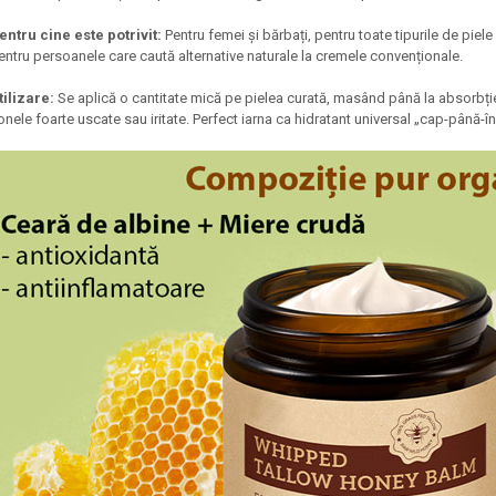
entru cine este potrivit:
Pentru femei și bărbați, pentru toate tipurile de piele
entru persoanele care caută alternative naturale la cremele convenționale.
tilizare:
Se aplică o cantitate mică pe pielea curată, masând până la absorbție. 
onele foarte uscate sau iritate. Perfect iarna ca hidratant universal „cap-până-în