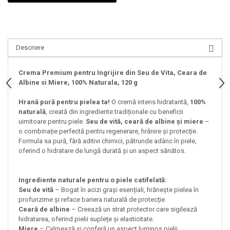
Descriere
Crema Premium pentru Ingrijire din Seu de Vita, Ceara de
Albine si Miere, 100% Naturala, 120 g
Hrană pură pentru pielea ta!
O cremă intens hidratantă,
100%
naturală
, creată din ingrediente tradiționale cu beneficii
uimitoare pentru piele.
Seu de vită, ceară de albine și miere
–
o combinație perfectă pentru regenerare, hrănire și protecție.
Formula sa pură, fără aditivi chimici, pătrunde adânc în piele,
oferind o hidratare de lungă durată și un aspect sănătos.
Ingrediente naturale pentru o piele catifelată:
Seu de vită
– Bogat în acizi grași esențiali, hrănește pielea în
profunzime și reface bariera naturală de protecție.
Ceară de albine
– Creează un strat protector care sigilează
hidratarea, oferind pielii suplețe și elasticitate.
Miere
– Calmează și conferă un aspect luminos pielii.