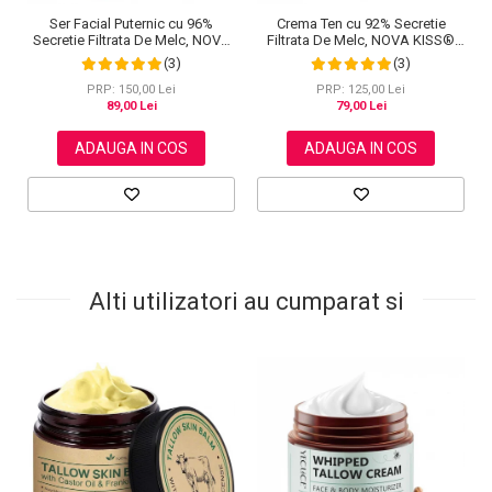
Ser Facial Puternic cu 96%
Crema Ten cu 92% Secretie
Secretie Filtrata De Melc, NOVA
Filtrata De Melc, NOVA KISS®
KISS® Snail 96 Power Serum,
Advanced Snail 92 All In One,
(3)
(3)
100 ml
100 g
PRP: 150,00 Lei
PRP: 125,00 Lei
89,00 Lei
79,00 Lei
ADAUGA IN COS
ADAUGA IN COS
Alti utilizatori au cumparat si