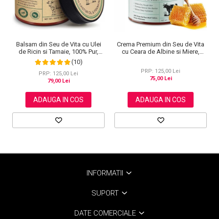
Balsam din Seu de Vita cu Ulei
Crema Premium din Seu de Vita
de Ricin si Tamaie, 100% Pur,
cu Ceara de Albine si Miere,
NOVA KISS®, 120 g
100% Naturala, Regenerare
(10)
Profunda, NOVA KISS®, 120 g
PRP: 125,00 Lei
PRP: 125,00 Lei
75,00 Lei
79,00 Lei
ADAUGA IN COS
ADAUGA IN COS
INFORMATII
SUPORT
DATE COMERCIALE