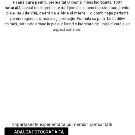
Hrană pură pentru pielea ta!
O cremă intens hidratantă,
100%
Scrub / Balsam de buze
naturală
, creată din ingrediente tradiționale cu beneficii uimitoare pentru
piele.
Seu de vită, ceară de albine și miere
– o combinație perfectă
Netestate pe Animale
pentru regenerare, hrănire și protecție. Formula sa pură, fără aditivi
chimici, pătrunde adânc în piele, oferind o hidratare de lungă durată și un
aspect sănătos.
Impartaseste experienta ta cu membrii comunitatii
ADAUGA FOTOGRAFIA TA