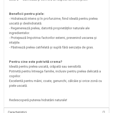
Beneficii pentru piele:
- Hidratează intens și în profunzime, fiind ideală pentru pielea
uscată și deshidratată.
- Regenerează pielea, datorită proprietăților naturale ale
ingredientelor.
- Protejează împotriva factorilor externi, prevenind uscarea și
iritațiile.
- Păstrează pielea catifelată și suplă fără senzația de gras.
Pentru cine este potrivită crema?
Ideală pentru pielea uscată, crăpată sau sensibilă.
Potrivită pentru întreaga familie, inclusiv pentru pielea delicată a
copiilor.
Excelentă pentru mâini, coate, genunchi, călcâie și orice zonă cu
piele uscată.
Redescoperă puterea hidratării naturale!
Caracteristici