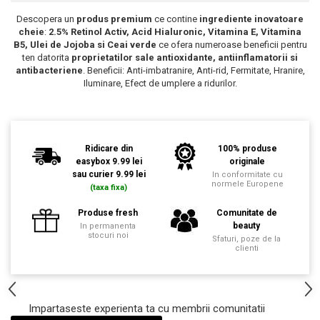
Ingrijire Gene
Lipgloss / Luciu buze
Ruj
Descopera un
produs premium
ce contine
ingrediente inovatoare
cheie
:
2.5% Retinol Activ, Acid Hialuronic, Vitamina E, Vitamina
Scrub / Balsam de buze
B5, Ulei de Jojoba si Ceai verde
ce ofera
numeroase beneficii pentru
ten datorita
proprietatilor sale antioxidante, antiinflamatorii si
Netestate pe Animale
antibacteriene
. Beneficii: Anti-imbatranire, Anti-rid, Fermitate, Hranire,
Iluminare, Efect de umplere a ridurilor.
Ridicare din
100% produse
easybox 9.99 lei
originale
sau curier 9.99 lei
In conformitate cu
normele Europene
(taxa fixa)
Produse fresh
Comunitate de
beauty
In permanenta
stocuri noi
Sfaturi, poze de la
clienti
Impartaseste experienta ta cu membrii comunitatii