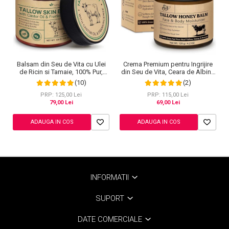
Balsam din Seu de Vita cu Ulei
Crema Premium pentru Ingrijire
de Ricin si Tamaie, 100% Pur,
din Seu de Vita, Ceara de Albine
NOVA KISS®, 120 g
si Miere, 100% Naturala, NOVA
(10)
(2)
KISS®, 120 g
PRP: 125,00 Lei
PRP: 115,00 Lei
79,00 Lei
69,00 Lei
ADAUGA IN COS
ADAUGA IN COS
INFORMATII
SUPORT
DATE COMERCIALE