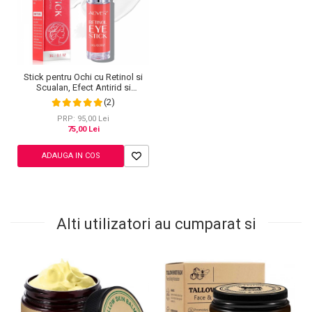
Stick pentru Ochi cu Retinol si
Scualan, Efect Antirid si
Anticercane, Aliver, 3 g
(2)
PRP: 95,00 Lei
75,00 Lei
ADAUGA IN COS
Alti utilizatori au cumparat si