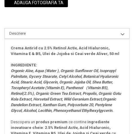
ADAUGA FOTOGRAFIA TA
Descriere
Crema Antirid cu 2.5% Retinol Activ, Acid Hialuronic,
Vitamina E & B5, Ulei de Jojoba si Ceai verde Aliver, 50 ml
INGREDIENTE:
Orgonic Aloe, Aqua (Water ), Organic Sunflower Oil, Isopropyl
Palmitate, Gycery Stearate, Cetyl Alcohol, Botanical Hyaluronic
Acid, Stearic Acid, Glycerin, Orgonic Jojoba Oil, Shea Butter,
Tocopheryl Acetate (Vitamin E), Panthenol （Vitamin B5),
Retinol(2.5%), Organic Green Tea Extract, Propolis, Organic Gotu
Kola Extract, Horsetail Extract, Wild Geranium Extract,Organic
Dandelion Extract, Xanthan Gum, Polysorbate 20, Pentylene
Glycol, Alcohol, Lecithin, Phenoxyethanol Ethylhexylgycerin.
Descopera un
produs premium
ce contine
ingrediente
inovatoare cheie
:
2.5% Retinol Activ, Acid Hialuronic,
Vitamina E, Vitamina B5, Ulei de Jojoba si Ceai verde
ce