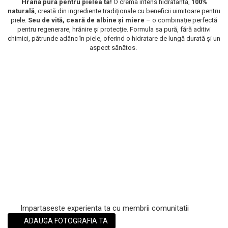
Hrană pură pentru pielea ta!
O cremă intens hidratantă,
100%
naturală
, creată din ingrediente tradiționale cu beneficii uimitoare pentru
Scrub / Balsam de buze
piele.
Seu de vită, ceară de albine și miere
– o combinație perfectă
Netestate pe Animale
pentru regenerare, hrănire și protecție. Formula sa pură, fără aditivi
chimici, pătrunde adânc în piele, oferind o hidratare de lungă durată și un
aspect sănătos.
Impartaseste experienta ta cu membrii comunitatii
ADAUGA FOTOGRAFIA TA