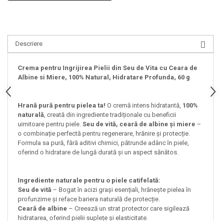
Descriere
Crema pentru Ingrijirea Pielii din Seu de Vita cu Ceara de
Albine si Miere, 100% Natural, Hidratare Profunda, 60 g
Hrană pură pentru pielea ta!
O cremă intens hidratantă,
100%
naturală
, creată din ingrediente tradiționale cu beneficii
uimitoare pentru piele.
Seu de vită, ceară de albine și miere
–
o combinație perfectă pentru regenerare, hrănire și protecție.
Formula sa pură, fără aditivi chimici, pătrunde adânc în piele,
oferind o hidratare de lungă durată și un aspect sănătos.
Ingrediente naturale pentru o piele catifelată:
Seu de vită
– Bogat în acizi grași esențiali, hrănește pielea în
profunzime și reface bariera naturală de protecție.
Ceară de albine
– Creează un strat protector care sigilează
hidratarea, oferind pielii suplețe și elasticitate.