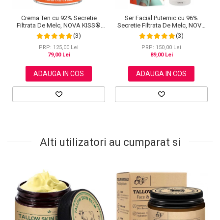
Crema Ten cu 92% Secretie
Ser Facial Puternic cu 96%
Filtrata De Melc, NOVA KISS®
Secretie Filtrata De Melc, NOVA
Advanced Snail 92 All In One,
KISS® Snail 96 Power Serum,
(3)
(3)
100 g
100 ml
PRP: 125,00 Lei
PRP: 150,00 Lei
79,00 Lei
89,00 Lei
ADAUGA IN COS
ADAUGA IN COS
Alti utilizatori au cumparat si