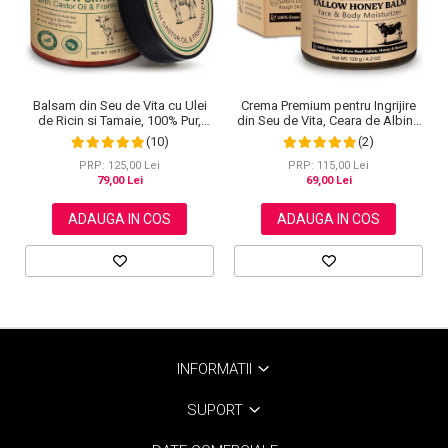
Balsam din Seu de Vita cu Ulei
Crema Premium pentru Ingrijire
de Ricin si Tamaie, 100% Pur,
din Seu de Vita, Ceara de Albine
NOVA KISS®, 120 g
si Miere, 100% Naturala, NOVA
(10)
(2)
KISS®, 120 g
PRP: 125,00 Lei
PRP: 115,00 Lei
79,00 Lei
69,00 Lei
ADAUGA IN COS
ADAUGA IN COS
INFORMATII
SUPORT