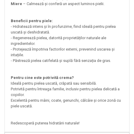
Miere
– Calmează și conferă un aspect luminos pielii.
Beneficii pentru piele:
- Hidratează intens și în profunzime, fiind ideală pentru pielea
uscată și deshidratată.
- Regenerează pielea, datorită proprietăților naturale ale
ingredientelor.
- Protejează împotriva factorilor externi, prevenind uscarea și
iritațiile.
- Păstrează pielea catifelată și suplă fără senzația de gras.
Pentru cine este potrivită crema?
Ideală pentru pielea uscată, crăpată sau sensibilă.
Potrivită pentru întreaga familie, inclusiv pentru pielea delicată a
copiilor.
Excelentă pentru mâini, coate, genunchi, călcâie și orice zonă cu
piele uscată.
Redescoperă puterea hidratării naturale!