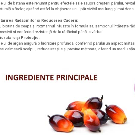
leiul de batana este renumit pentru efectele sale asupra creșterii părului, revita
aturală a firelor, ajutând astfel la obținerea unui păr vizibil mai lung și mai dens.
ntărirea Rădăcinilor și Reducerea Căderii:
u biotina de ceapa și rozmarinul infuzate în formula sa, șamponul întărește rădă
xcesivă și conferind rezistență de la rădăcină până la vârfuri.
idratare și Protecție:
leiul de argan asigură o hidratare profundă, conferind părului un aspect mătăsos
eai calmează scalpul, reduce iritațiile și previne mătreața, oferind un mediu să