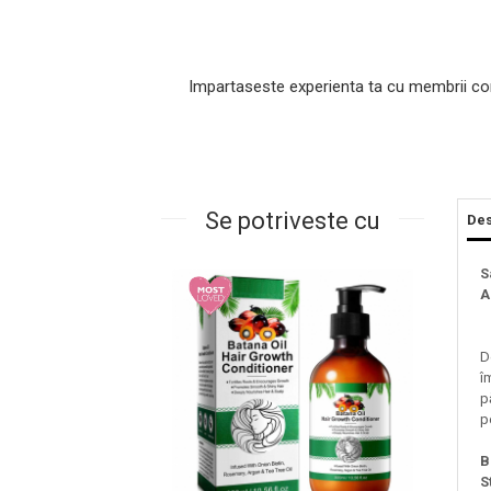
Impartaseste experienta ta cu membrii co
Se potriveste cu
Des
Masaj Facial si Drenaj Limfatic
S
A
Exfolianti si Masti
Gomaj si Exfoliere
Masti
D
î
Plasturi ochi / nas / frunte
p
Produse Curatare Ten
p
Demachiant si Apa Micelara
B
Gel de Curatare
S