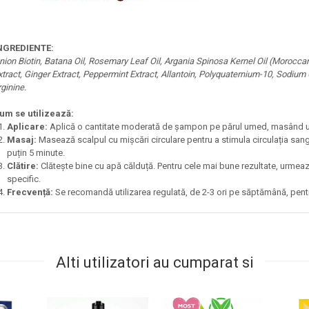
NGREDIENTE:
nion Biotin, Batana Oil, Rosemary Leaf Oil, Argania Spinosa Kernel Oil (Moroccan
xtract, Ginger Extract, Peppermint Extract, Allantoin, Polyquaternium-10, Sodium
rginine.
um se utilizează:
Aplicare:
Aplică o cantitate moderată de șampon pe părul umed, masând ușor
Masaj:
Masează scalpul cu mișcări circulare pentru a stimula circulația sang
puțin 5 minute.
Clătire:
Clătește bine cu apă călduță. Pentru cele mai bune rezultate, urmea
specific.
Frecvență:
Se recomandă utilizarea regulată, de 2-3 ori pe săptămână, pentru
Alti utilizatori au cumparat si