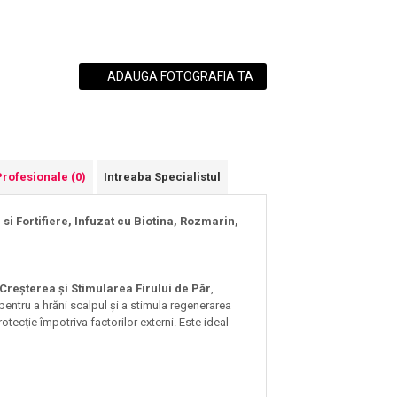
ADAUGA FOTOGRAFIA TA
Profesionale
(0)
Intreaba Specialistul
 Fortifiere, Infuzat cu Biotina, Rozmarin,
reșterea și Stimularea Firului de Păr
,
pentru a hrăni scalpul și a stimula regenerarea
otecție împotriva factorilor externi. Este ideal