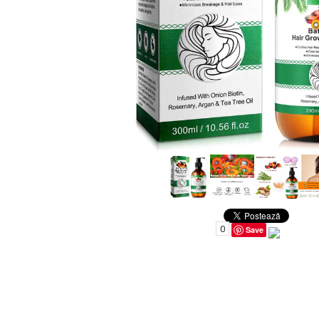
Uleiuri pentru Par
Uleiuri pentru Corp
Uleiuri Unghii / Cuticule
Uleiuri pentru Ten
Uleiuri Esentiale
INGRIJIRE TEN
0
Save