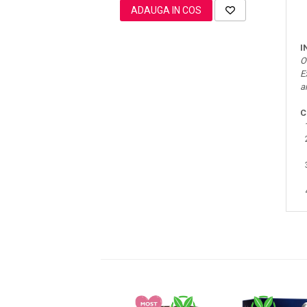
ADAUGA IN COS
I
Sampoane Colorante
O
Sampon
E
a
Anti-Cadere
Anti-Matreata
C
Par Cret
Par Gras
Par Normal
Par Uscat / Deteriorat
Par Vopsit
Balsam si Masca
Indreptare
Par Vopsit
Regenerare
Stralucire
Volum