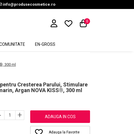
info@produsecosmetice.ro
0
COMUNITATE
EN-GROSS
S®, 300 ml
entru Cresterea Parului, Stimulare
Rozmarin, Argan NOVA KISS®, 300 ml
-
+
ADAUGA IN COS
Adauga la Favorite