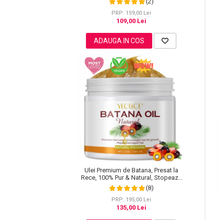
(2)
Pielii, 60 ml
Pete
PRP: 159,00 Lei
109,00 Lei
Ingrijire Gene
PAR
ADAUGA IN COS
Ulei Premium de Batana, Presat la
Rece, 100% Pur & Natural, Stopeaza
Caderea Parului, Efect Puternic
(8)
Regenerator, 220 g
PRP: 195,00 Lei
135,00 Lei