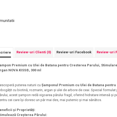
munitatii
Review-uri Clienti
(0)
Review-uri Facebook
Review-uri 
criere
ampon Premium cu Ulei de Batana pentru Cresterea Parului, Stimulare si
rgan NOVA KISS®, 300 ml
escoperă puterea naturii cu
Șamponul Premium cu Ulei de Batana pentru C
mbogățit cu biotină, rozmarin, argan și ulei de arbore de ceai. Special formulat 
ărului, acest șampon redă vigoarea părului fragil, oferind hidratare intensă și pr
entru cei care își doresc un păr mai des, mai puternic și mai sănătos.
eneficii și Proprietăți:
timulează Creșterea Părului: