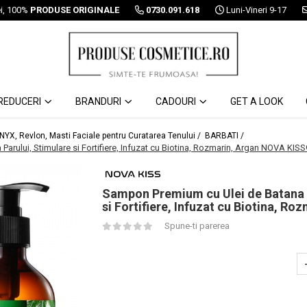
ei, 100%
PRODUSE ORIGINALE
0730.091.618
Luni-Vineri 9-17
REDUCERI
BRANDURI
CADOURI
GET A LOOK
 NYX, Revlon, Masti Faciale pentru Curatarea Tenului /
BARBATI /
arului, Stimulare si Fortifiere, Infuzat cu Biotina, Rozmarin, Argan NOVA KIS
Sampon Premium cu Ulei de Batana p
si Fortifiere, Infuzat cu Biotina, 
Spune-ti parerea