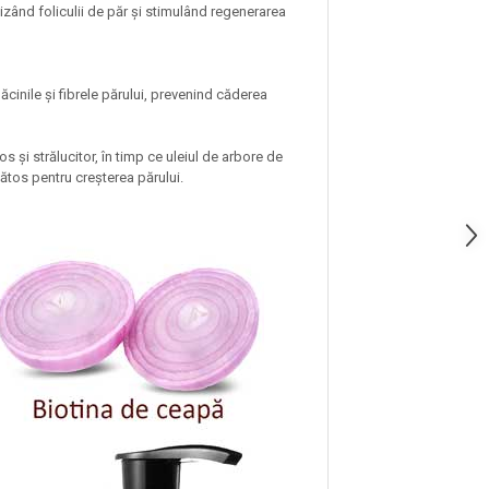
lizând foliculii de păr și stimulând regenerarea
cinile și fibrele părului, prevenind căderea
 și strălucitor, în timp ce uleiul de arbore de
nătos pentru creșterea părului.