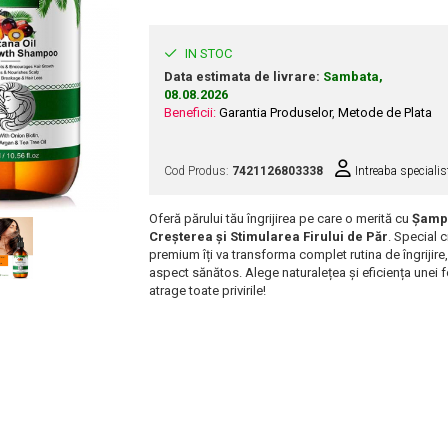
IN STOC
Data estimata de livrare:
Sambata,
08.08.2026
Beneficii:
Garantia Produselor
,
Metode de Plata
Cod Produs:
7421126803338
Intreaba specialis
Oferă părului tău îngrijirea pe care o merită cu
Șampo
Creșterea și Stimularea Firului de Păr
. Special 
premium îți va transforma complet rutina de îngrijire,
aspect sănătos. Alege naturalețea și eficiența unei
atrage toate privirile!