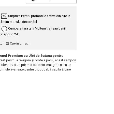
Surprize
Pentru promotiile active din site in
limita stocului disponibil
Cumpara fara griji
Multumit(a) sau banii
inapoi in 24h
tul
Cere informatii
nul Premium cu Ulei de Batana pentru
creat pentru a revigora și proteja părul, acest șampon
 oferindu-ți un păr mai puternic, mai gros și cu un
 formule avansate pentru o podoabă capilară care