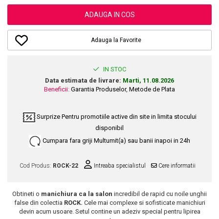
Dupa Plaja
Tus de Ochi
Buze
Volum
Unghii
Antirid
Intensificatoare
ADAUGA IN COS
Rimel
Seturi Rujuri / Glossuri
Ingrijire par
Plasturi Pentru Cicatrici
Contur de Ochi
Pigmenti Machiaj
Fiole
Bureti de Baie
Creme de Noapte
Solutii Ingrijire Gene
Adauga la Favorite
Serum-Elixir
Creme de Zi
Creme Ingrijire Cicatrici
Gene False
Uleiuri
Plasturi Antirid
Exfolianti / Scrub / Plasturi
Gene False
IN STOC
Vopsea de Par
Serum / Elixir
Data estimata de livrare:
Marti, 11.08.2026
Glittere Ochi / Ten si Sclipici
Nuantatoare
Imperfectiuni
Beneficii:
Garantia Produselor
,
Metode de Plata
Sprancene
Vopsele
Iritatii
Creion Sprancene
Styling
Surprize
Pentru promotiile active din site in limita stocului
Matifiant si Purifiant
Fard si Pudra de Sprancene
disponibil
Fixativ
Matifiere
Gel Sprancene
Gel si Ceara
Cumpara fara griji
Multumit(a) sau banii inapoi in 24h
Spray Fixare Machiaj
Mascara pentru Sprancene
Spuma
Roseata
Vopsea Sprancene
Cod Produs:
ROCK-22
Intreaba specialistul
Cere informatii
Perii de Par si Piepteni
Pete
Buze
Creion Contur
Ingrijire Gene
Obtineti o
manichiura ca la salon
incredibil de rapid cu noile unghii
false
din colectia
ROCK.
Cele mai complexe si sofisticate manichiuri
Lipgloss / Luciu buze
devin acum usoare. Setul contine un adeziv special pentru lipirea
Ruj