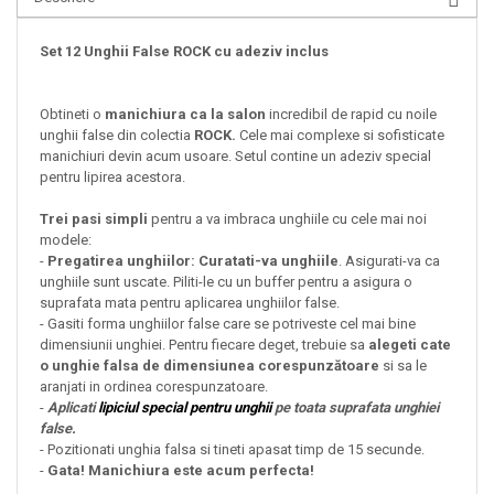
Set 12 Unghii False ROCK cu adeziv inclus
Obtineti o
manichiura ca la salon
incredibil de rapid cu noile
unghii false
din colectia
ROCK.
Cele mai complexe si sofisticate
manichiuri devin acum usoare. Setul contine un adeziv special
pentru lipirea acestora.
Trei pasi simpli
pentru a va imbraca unghiile cu cele mai noi
modele:
-
Pregatirea unghiilor: Curatati-va unghiile
. Asigurati-va ca
unghiile sunt uscate. Piliti-le cu un buffer pentru a asigura o
suprafata mata pentru aplicarea unghiilor false.
- Gasiti forma unghiilor false care se potriveste cel mai bine
dimensiunii unghiei. Pentru fiecare deget, trebuie sa
alegeti cate
o unghie falsa de dimensiunea corespunzătoare
si sa le
aranjati in ordinea corespunzatoare.
-
Aplicati
lipiciul special pentru unghii
pe toata suprafata unghiei
false.
- Pozitionati unghia falsa si tineti apasat timp de 15 secunde.
-
Gata! Manichiura este acum perfecta!