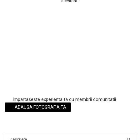
acestora.
Scrub / Balsam de buze
Netestate pe Animale
Impartaseste experienta ta cu membrii comunitatii
ADAUGA FOTOGRAFIA TA
Descriere