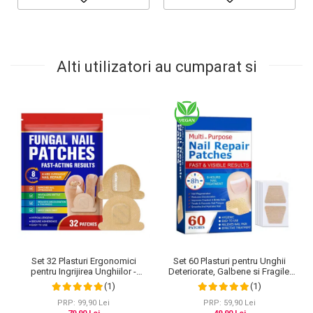
Alti utilizatori au cumparat si
Set 60 Plasturi pentru Unghii
Set 32 Plasturi Ergonomici
Deteriorate, Galbene si Fragile,
pentru Ingrijirea Unghiilor -
cu Extract de Arbore de Ceai si
Design Adaptabil si Protectie
(1)
(1)
Usturoi
Intensa Nocturna
PRP: 59,90 Lei
PRP: 99,90 Lei