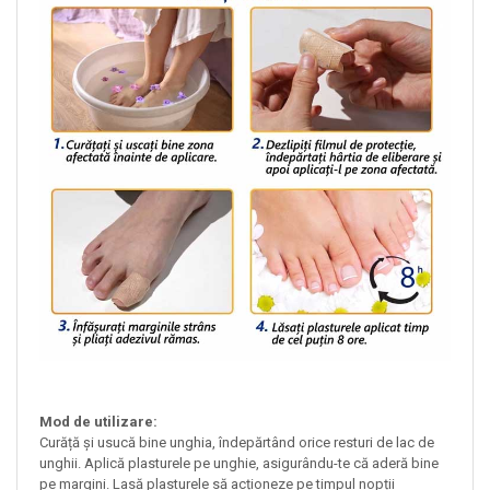
Mod de utilizare:
Curăță și usucă bine unghia, îndepărtând orice resturi de lac de
unghii. Aplică plasturele pe unghie, asigurându-te că aderă bine
pe margini. Lasă plasturele să acționeze pe timpul nopții