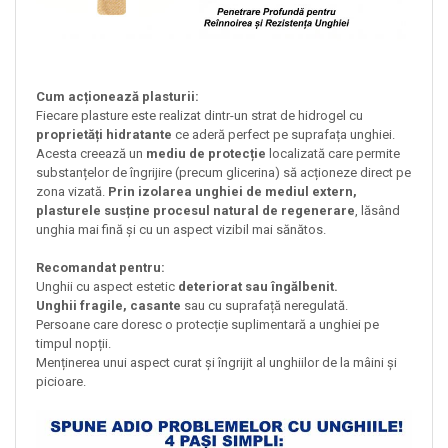
Cum acționează plasturii:
Fiecare plasture este realizat dintr-un strat de hidrogel cu
proprietăți hidratante
ce aderă perfect pe suprafața unghiei.
Acesta creează un
mediu de protecție
localizată care permite
substanțelor de îngrijire (precum glicerina) să acționeze direct pe
zona vizată.
Prin izolarea unghiei de mediul extern,
plasturele susține procesul natural de regenerare
, lăsând
unghia mai fină și cu un aspect vizibil mai sănătos.
Recomandat pentru:
Unghii cu aspect estetic
deteriorat sau îngălbenit.
Unghii fragile, casante
sau cu suprafață neregulată.
Persoane care doresc o protecție suplimentară a unghiei pe
timpul nopții.
Menținerea unui aspect curat și îngrijit al unghiilor de la mâini și
picioare.