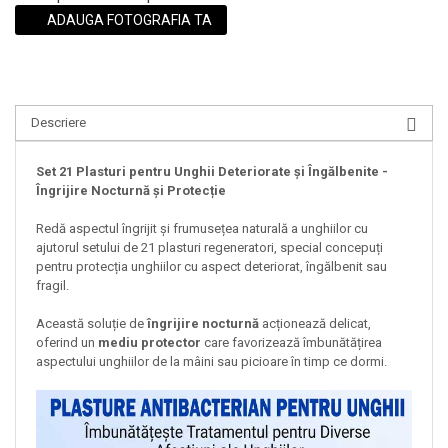
ADAUGA FOTOGRAFIA TA
Descriere
Set 21 Plasturi pentru Unghii Deteriorate și Îngălbenite -
Îngrijire Nocturnă și Protecție
Redă aspectul îngrijit și frumusețea naturală a unghiilor cu
ajutorul setului de 21 plasturi regeneratori, special concepuți
pentru protecția unghiilor cu aspect deteriorat, îngălbenit sau
fragil.
Această soluție de
îngrijire nocturnă
acționează delicat,
oferind un
mediu protector
care favorizează îmbunătățirea
aspectului unghiilor de la mâini sau picioare în timp ce dormi.