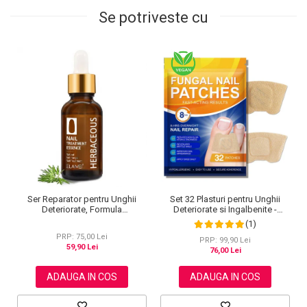
Se potriveste cu
Set 32 Plasturi pentru Unghii
Ser Reparator pentru Unghii
Deteriorate si Ingalbenite -
Deteriorate, Formula
Ingrijire Nocturna si Protectie
Concentrata, 30 ml
(1)
PRP: 75,00 Lei
PRP: 99,90 Lei
59,90 Lei
76,00 Lei
ADAUGA IN COS
ADAUGA IN COS