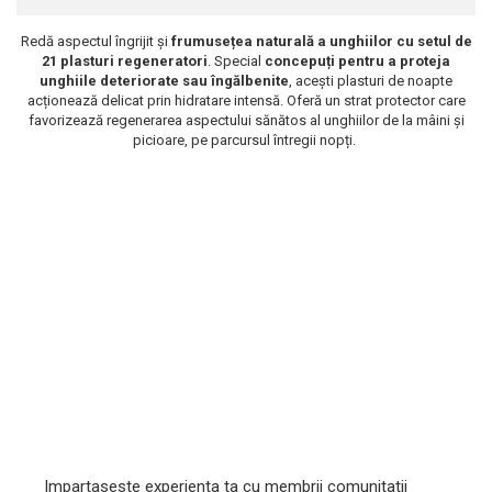
Scrub / Balsam de buze
Redă aspectul îngrijit și
frumusețea naturală a unghiilor cu setul de
Netestate pe Animale
21 plasturi regeneratori
. Special
concepuți pentru a proteja
unghiile deteriorate sau îngălbenite
, acești plasturi de noapte
acționează delicat prin hidratare intensă. Oferă un strat protector care
favorizează regenerarea aspectului sănătos al unghiilor de la mâini și
picioare, pe parcursul întregii nopți.
Impartaseste experienta ta cu membrii comunitatii