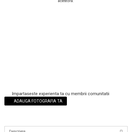
acestora.
Scrub / Balsam de buze
Netestate pe Animale
Impartaseste experienta ta cu membrii comunitatii
ADAUGA FOTOGRAFIA TA
Descriere