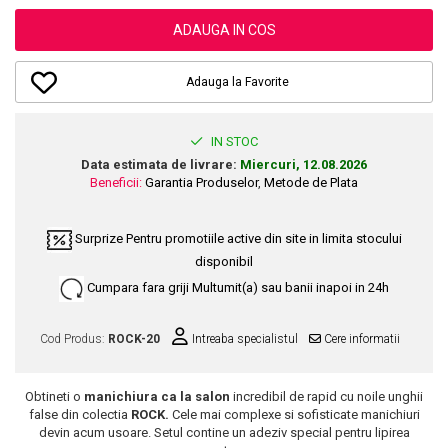
Dupa Plaja
Tus de Ochi
Buze
Volum
Unghii
Antirid
Intensificatoare
ADAUGA IN COS
Rimel
Seturi Rujuri / Glossuri
Ingrijire par
Plasturi Pentru Cicatrici
Contur de Ochi
Pigmenti Machiaj
Fiole
Bureti de Baie
Creme de Noapte
Solutii Ingrijire Gene
Adauga la Favorite
Serum-Elixir
Creme de Zi
Creme Ingrijire Cicatrici
Gene False
Uleiuri
Plasturi Antirid
Exfolianti / Scrub / Plasturi
Gene False
IN STOC
Vopsea de Par
Serum / Elixir
Data estimata de livrare:
Miercuri, 12.08.2026
Glittere Ochi / Ten si Sclipici
Nuantatoare
Imperfectiuni
Beneficii:
Garantia Produselor
,
Metode de Plata
Sprancene
Vopsele
Iritatii
Creion Sprancene
Styling
Surprize
Pentru promotiile active din site in limita stocului
Matifiant si Purifiant
Fard si Pudra de Sprancene
disponibil
Fixativ
Matifiere
Gel Sprancene
Gel si Ceara
Cumpara fara griji
Multumit(a) sau banii inapoi in 24h
Spray Fixare Machiaj
Mascara pentru Sprancene
Spuma
Roseata
Vopsea Sprancene
Cod Produs:
ROCK-20
Intreaba specialistul
Cere informatii
Perii de Par si Piepteni
Pete
Buze
Creion Contur
Ingrijire Gene
Obtineti o
manichiura ca la salon
incredibil de rapid cu noile unghii
false
din colectia
ROCK.
Cele mai complexe si sofisticate manichiuri
Lipgloss / Luciu buze
devin acum usoare. Setul contine un adeziv special pentru lipirea
Ruj