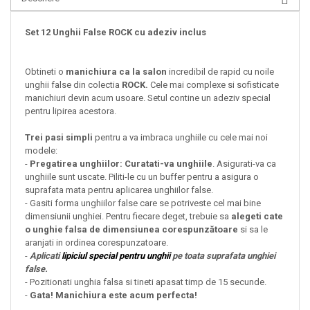
Set 12 Unghii False ROCK cu adeziv inclus
Obtineti o
manichiura ca la salon
incredibil de rapid cu noile
unghii false
din colectia
ROCK.
Cele mai complexe si sofisticate
manichiuri devin acum usoare. Setul contine un adeziv special
pentru lipirea acestora.
Trei pasi simpli
pentru a va imbraca unghiile cu cele mai noi
modele:
-
Pregatirea unghiilor: Curatati-va unghiile
. Asigurati-va ca
unghiile sunt uscate. Piliti-le cu un buffer pentru a asigura o
suprafata mata pentru aplicarea unghiilor false.
- Gasiti forma unghiilor false care se potriveste cel mai bine
dimensiunii unghiei. Pentru fiecare deget, trebuie sa
alegeti cate
o unghie falsa de dimensiunea corespunzătoare
si sa le
aranjati in ordinea corespunzatoare.
-
Aplicati
lipiciul special pentru unghii
pe toata suprafata unghiei
false.
- Pozitionati unghia falsa si tineti apasat timp de 15 secunde.
-
Gata! Manichiura este acum perfecta!