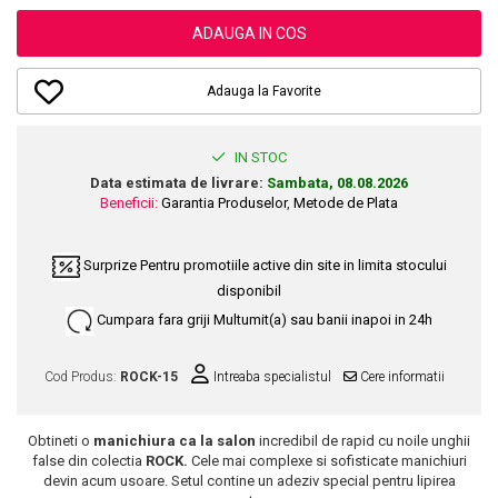
Dupa Plaja
Tus de Ochi
Buze
Volum
Unghii
Antirid
Intensificatoare
ADAUGA IN COS
Rimel
Seturi Rujuri / Glossuri
Ingrijire par
Plasturi Pentru Cicatrici
Contur de Ochi
Pigmenti Machiaj
Fiole
Bureti de Baie
Creme de Noapte
Solutii Ingrijire Gene
Adauga la Favorite
Serum-Elixir
Creme de Zi
Creme Ingrijire Cicatrici
Gene False
Uleiuri
Plasturi Antirid
Exfolianti / Scrub / Plasturi
Gene False
IN STOC
Vopsea de Par
Serum / Elixir
Data estimata de livrare:
Sambata, 08.08.2026
Glittere Ochi / Ten si Sclipici
Nuantatoare
Imperfectiuni
Beneficii:
Garantia Produselor
,
Metode de Plata
Sprancene
Vopsele
Iritatii
Creion Sprancene
Styling
Surprize
Pentru promotiile active din site in limita stocului
Matifiant si Purifiant
Fard si Pudra de Sprancene
disponibil
Fixativ
Matifiere
Gel Sprancene
Gel si Ceara
Cumpara fara griji
Multumit(a) sau banii inapoi in 24h
Spray Fixare Machiaj
Mascara pentru Sprancene
Spuma
Roseata
Vopsea Sprancene
Cod Produs:
ROCK-15
Intreaba specialistul
Cere informatii
Perii de Par si Piepteni
Pete
Buze
Creion Contur
Ingrijire Gene
Obtineti o
manichiura ca la salon
incredibil de rapid cu noile unghii
false
din colectia
ROCK.
Cele mai complexe si sofisticate manichiuri
Lipgloss / Luciu buze
devin acum usoare. Setul contine un adeziv special pentru lipirea
Ruj