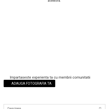
acestora.
Scrub / Balsam de buze
Netestate pe Animale
Impartaseste experienta ta cu membrii comunitatii
ADAUGA FOTOGRAFIA TA
Descriere