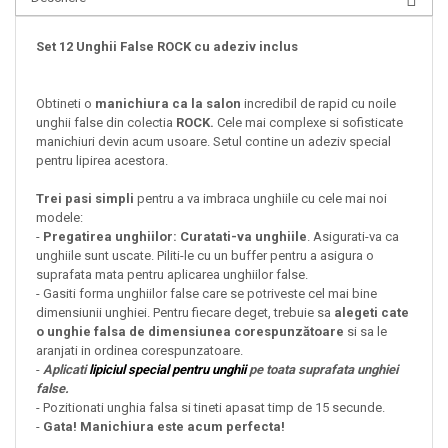
Set 12 Unghii False ROCK cu adeziv inclus
Obtineti o
manichiura ca la salon
incredibil de rapid cu noile
unghii false
din colectia
ROCK.
Cele mai complexe si sofisticate
manichiuri devin acum usoare. Setul contine un adeziv special
pentru lipirea acestora.
Trei pasi simpli
pentru a va imbraca unghiile cu cele mai noi
modele:
-
Pregatirea unghiilor: Curatati-va unghiile
. Asigurati-va ca
unghiile sunt uscate. Piliti-le cu un buffer pentru a asigura o
suprafata mata pentru aplicarea unghiilor false.
- Gasiti forma unghiilor false care se potriveste cel mai bine
dimensiunii unghiei. Pentru fiecare deget, trebuie sa
alegeti cate
o unghie falsa de dimensiunea corespunzătoare
si sa le
aranjati in ordinea corespunzatoare.
-
Aplicati
lipiciul special pentru unghii
pe toata suprafata unghiei
false.
- Pozitionati unghia falsa si tineti apasat timp de 15 secunde.
-
Gata! Manichiura este acum perfecta!