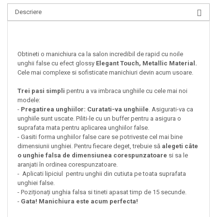
Descriere
Obtineti o manichiura ca la salon incredibil de rapid cu noile
unghii false cu efect glossy
Elegant Touch, Metallic Material.
Cele mai complexe si sofisticate manichiuri devin acum usoare.
Trei pasi simpli
pentru a va imbraca unghiile cu cele mai noi
modele:
-
Pregatirea unghiilor: Curatati-va unghiile
. Asigurati-va ca
unghiile sunt uscate. Piliti-le cu un buffer pentru a asigura o
suprafata mata pentru aplicarea unghiilor false.
- Gasiti forma unghiilor false care se potriveste cel mai bine
dimensiunii unghiei. Pentru fiecare deget, trebuie să
alegeti câte
o unghie falsa de dimensiunea corespunzatoare
si sa le
aranjati în ordinea corespunzatoare.
- Aplicati lipiciul pentru unghii din cutiuta pe toata suprafata
unghiei false.
- Poziționați unghia falsa si tineti apasat timp de 15 secunde.
-
Gata! Manichiura este acum perfecta!