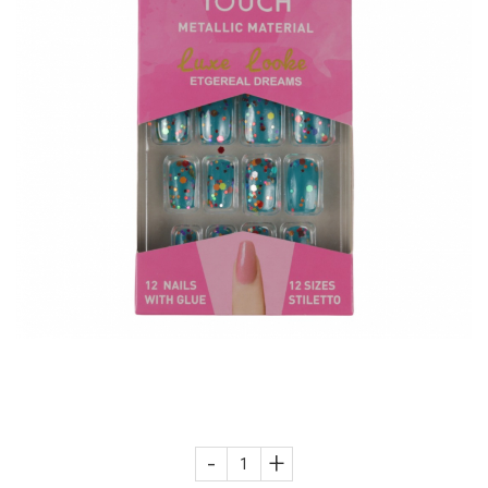
Autobronzante
Lotiune autobronzanta
Uleiuri pentru Par
Masaj Facial si Drenaj Limfatic
Sampoane Colorante
Baie si Relaxare
Ten
Seturi Ingrijire SPA
Plasturi Unghii Deteriorate
Produse Fata
Spuma autobronzanta
Sapunuri
Anticearcan si Corector
Crema / Seruri
Uleiuri pentru Corp
Exfolianti si Masti
Sampon
Seturi Machiaj CADOU
Ingrijire
Gel autobronzant
Saruri si Perle
Baza Machiaj
Curatare
Gomaj si Exfoliere
Anti-Cadere
Cuticule
Uleiuri Unghii / Cuticule
Fata
Crema autobronzanta
Uleiuri
Fond de ten
Ingrijire Barba
Masti
Anti-Matreata
Unghii
Conturare
Uleiuri pentru Ten
Stralucitoare
Iluminator
Creme si Lotiuni
Plasturi ochi / nas / frunte
Par Cret
Manichiura-Pedichiura
Diverse
Seturi Ingrijire
Exfolianti de corp
Uleiuri Esentiale
Pudra
Par Gras
Anticelulitice
Produse Curatare Ten
Ochi si Sprancene
Unghii False
Parfumuri Barbati
Manusi / Accesorii
Fard obraz si Bronzer
Par Normal
Creme
Demachiant si Apa Micelara
Kituri Sprancene
Pensule Unghii
Produse Corp
Produse Bronzante
BB / CC Cream
Par Uscat / Deteriorat
Lotiuni
Gel de Curatare
Palete Farduri
Creme / Lotiuni
Corp
Conturare ten
Produse Nail Art
Par Vopsit
Spray de Corp
Lotiune Tonica
Seturi Ingrijire Ten / Corp
Ochi
Spray Fixare Machiaj
Produse Par
Ulei de Corp
Balsam si Masca
Hidratare
Seturi Corp
Ten
Ochi
Sampon si Balsam
Unturi
Indreptare
Contur de Ochi
Multifunctionale
Protectie Solara
Styling
Baza Fixare Fard / Corector
Maini si Picioare
Par Vopsit
Creme de Noapte
Machiaj Profesional
Vopsea / Nuantatoare
Acceleratoare
Fard
Regenerare
Maini
Creme de Zi
-
+
Seturi Machiaj
Creme / Lotiuni SPF
Creion Contur
Stralucire
Picioare
Serum / Elixir