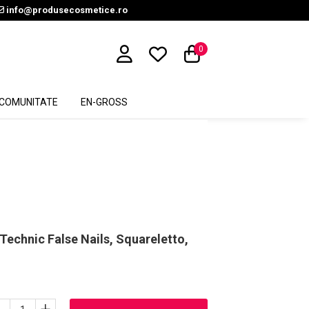
info@produsecosmetice.ro
0
COMUNITATE
EN-GROSS
 Technic False Nails, Squareletto,