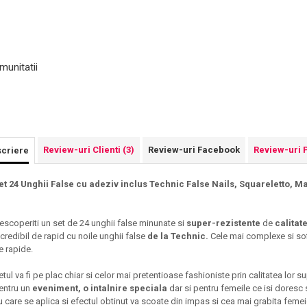
munitatii
Review-uri Clienti
(3)
Review-uri Facebook
Review-uri 
criere
et 24 Unghii False cu adeziv inclus Technic False Nails, Squareletto, M
escoperiti un set de 24 unghii false minunate si
super-rezistente
de
calita
ncredibil de rapid cu noile unghii false
de la Technic.
Cele mai complexe si sof
e rapide.
etul va fi pe plac chiar si celor mai pretentioase fashioniste prin calitatea lor su
entru un
eveniment, o intalnire speciala
dar si pentru femeile ce isi doresc s
u care se aplica si efectul obtinut va scoate din impas si cea mai grabita feme