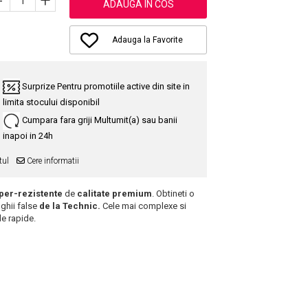
-
+
ADAUGA IN COS
Adauga la Favorite
Surprize
Pentru promotiile active din site in
limita stocului disponibil
Cumpara fara griji
Multumit(a) sau banii
inapoi in 24h
tul
Cere informatii
per-rezistente
de
calitate premium
. Obtineti o
nghii false
de la Technic.
Cele mai complexe si
de rapide.