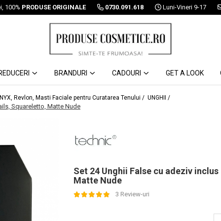
ei, 100%
PRODUSE ORIGINALE
0730.091.618
Luni-Vineri 9-17
REDUCERI
BRANDURI
CADOURI
GET A LOOK
 NYX, Revlon, Masti Faciale pentru Curatarea Tenului /
UNGHII /
ails, Squareletto, Matte Nude
Set 24 Unghii False cu adeziv inclus
Matte Nude
3 Review-uri