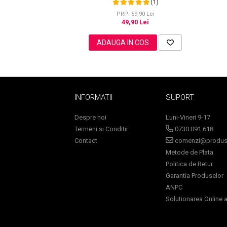
(1)
PRP: 59,90 Lei
49,90 Lei
Sampoane Colorante
ADAUGA IN COS
Sampon
Anti-Cadere
Anti-Matreata
Par Cret
INFORMATII
SUPORT
Par Gras
Despre noi
Luni-Vineri 9-17
Par Normal
Termeni si Conditii
0730.091.618
Par Uscat / Deteriorat
Contact
comenzi@produse
Par Vopsit
Metode de Plata
Balsam si Masca
Politica de Retur
Indreptare
Garantia Produselor
Par Vopsit
ANPC
Solutionarea Online a 
Regenerare
Stralucire
Volum