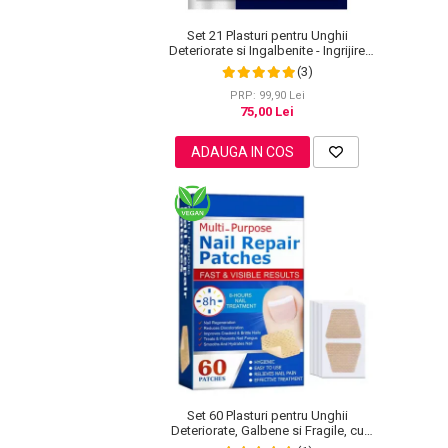
Pete
Set 21 Plasturi pentru Unghii
Ingrijire Gene
Deteriorate si Ingalbenite - Ingrijire
Nocturna si Protectie
(3)
PAR
PRP: 99,90 Lei
75,00 Lei
ADAUGA IN COS
Set 60 Plasturi pentru Unghii
Deteriorate, Galbene si Fragile, cu
Extract de Arbore de Ceai si Usturoi