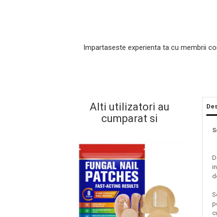
Impartaseste experienta ta cu membrii co
Alti utilizatori au
Des
cumparat si
Masaj Facial si Drenaj Limfatic
Exfolianti si Masti
S
Gomaj si Exfoliere
Masti
D
i
Plasturi ochi / nas / frunte
d
Produse Curatare Ten
Demachiant si Apa Micelara
S
p
Gel de Curatare
c