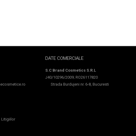
DATE COMERCIALE
S.C Brand Cosmetics S.R.L
J40/10296/2009; RO26117820
cosmetice.ro
Strada Burdujeni nr. 6-8, Bucuresti
Litigiilor