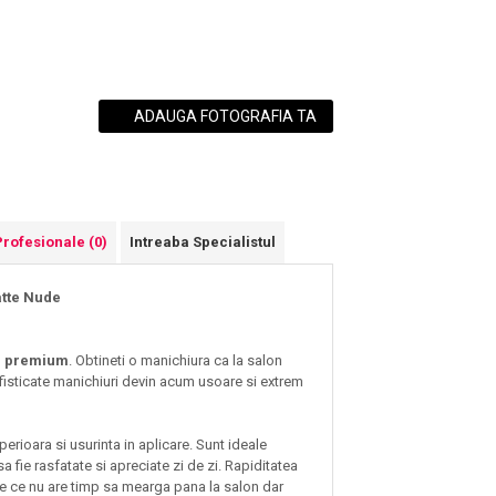
ADAUGA FOTOGRAFIA TA
Profesionale
(0)
Intreaba Specialistul
atte Nude
te premium
. Obtineti o manichiura ca la salon
isticate manichiuri devin acum usoare si extrem
perioara si usurinta in aplicare. Sunt ideale
a fie rasfatate si apreciate zi de zi. Rapiditatea
ie ce nu are timp sa mearga pana la salon dar