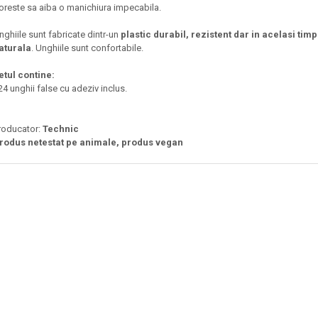
oreste sa aiba o manichiura impecabila.
nghiile sunt fabricate dintr-un
plastic durabil, rezistent dar in acelasi timp
aturala
. Unghiile sunt confortabile.
etul contine:
 24 unghii false cu adeziv inclus.
roducator:
Technic
rodus netestat pe animale, produs vegan