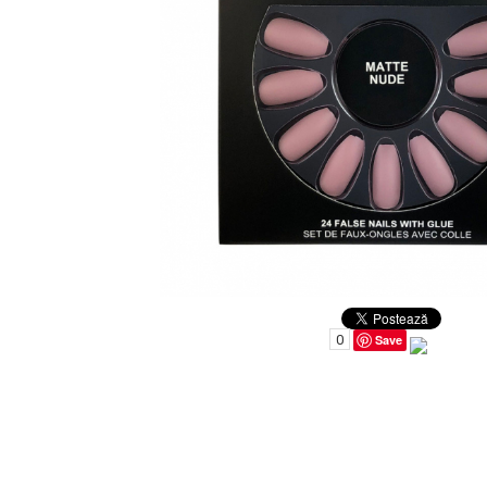
Uleiuri pentru Par
Uleiuri pentru Corp
Uleiuri Unghii / Cuticule
Uleiuri pentru Ten
Uleiuri Esentiale
INGRIJIRE TEN
0
Save